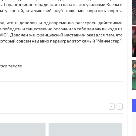
ь. Справедливости ради надо сказать, что усилиями Кьезы и
м у гостей, итальянский клуб тоже мог поразить ворота
ал, что и доволен, и одновременно расстроен действиями
ла победить и существенно осложнила себе задачу выхода из
 "МЮ". Доволен же французский наставник оказался тем, что
который совсем недавно переиграл этот самый "Манчестер".
ого текста.