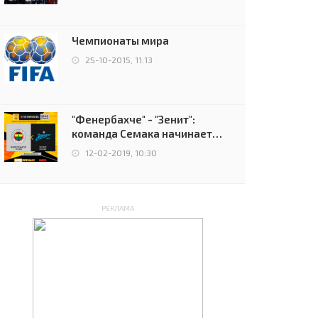
чемпионов.
Чемпионаты мира
25-10-2015, 11:13
"Фенербахче" - "Зенит":
команда Семака начинает
путь в плей-офф Лиги
12-02-2019, 10:30
Европы
РЕКЛАМА