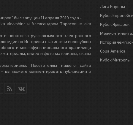
Лига Европы
Кубок Европейс
иров" был запущен 11 апреля 2010 года -
ka akvvohinc и Александром Тарасовым aka
Кубок Ярмарок
Межконтинентал
о и понятного русскоязычного электронного
клопедии по Истории и статистики еврокубков
История чемпио
удобного и многофункционального хранилища
Copa America
е материалы, видео и фото материалы, сканы
Кубок Митропы
еоматериалы. Посетителям нашего сайта
 – вы можете комментировать публикации и
RU
- All Rights Reserved.