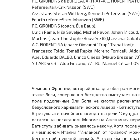
F.C. GIRONDINS de BORDEAUX (FRA) -A.C. FIORENTINA FL
Referee:Karl-Erik Nilsson (SWE)
Assistans:Stefan Wittberg, Kenneth Petersson (SWE)
Fourth referee:Sten Johanzon (SWE)
F.C. GIRONDINS (coach: Élie Baup):
Ulrich Ramé, Niša Saveljić, Michel Pavon, Johan Micoud,
Martins (Jean-Christophe Rouvière 85),Lassina Diabaté
A.C. FIORENTINA (coach: Giovanni “Trap” Trapattoni):
Francesco Toldo, Tomáš Řepka, Moreno Torricelli, Aldo F
Abel Eduardo BALBO, Enrico Chiesa (Mauro Bressan 70),
Y-CARDS: 43 - Aldo Firicano, 77 - RUI Manuel César COST
Чемпион Франции, который дважды обыграл москов
этапе Лиги, совершенно бесцветно выступает на 
поле подопечные Эли Бопа не смогли распечатат
безусловного харизматического лидера - Батистуты
В результате ничейного исхода встречи "Скуадра 
остался на последнем. Многие на Апеннинах вери
Батистуты забивать оказалось некому. Хотя после
и чемпионом Италии "Миланом" от "фиалок" можн
бесцветной нулевой ничьей. А если бы не вра