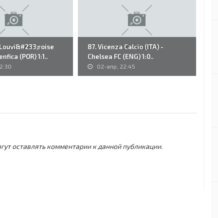
 Louvi&#233;roise
87. Vicenza Calcio (ITA) -
26
enfica (POR) 1:1..
Chelsea FC (ENG) 1:0..
Mo
2:30
02-апр, 22:45
могут оставлять комментарии к данной публикации.