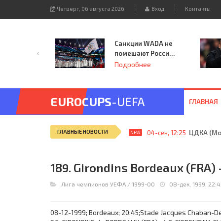
Четверг, 06 августа 2026
Вход
Контакты
Санкции WADA не
помешают России
принять
Подробнее
чемпионат
Европы и финал
Лиги чемпионов.
EUROCUPS
-UEFA
ГЛАВНАЯ
ГЛАВНЫЕ НОВОСТИ
04-сен, 12:25
ЦДКА (Мос
NEW
189. Girondins Bordeaux (FRA) -
Лига чемпионов УЕФА
/
1999-00
08-дек, 1999, 22:
08-12-1999; Bordeaux; 20:45;Stade Jacques Chaban-De