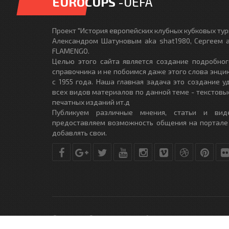
EUROCUPS
-UEFA
Проект "История европейских клубных кубковых турн
Александром Шатуновым aka shat1980, Сергеем a
FLAMENGO.
Целью этого сайта является создание подробног
справочника и не побоимся даже этого слова энци
с 1955 года. Наша главная задача это создание 
всех видов материалов по данной теме - текстовы
печатных изданий ит.д
Публикуем различные мнения, статьи и вид
предоставляем возможность общения на портале
добавлять свои.
© Copyright © 2010-2017. Разработано студией
DLE-THEME.