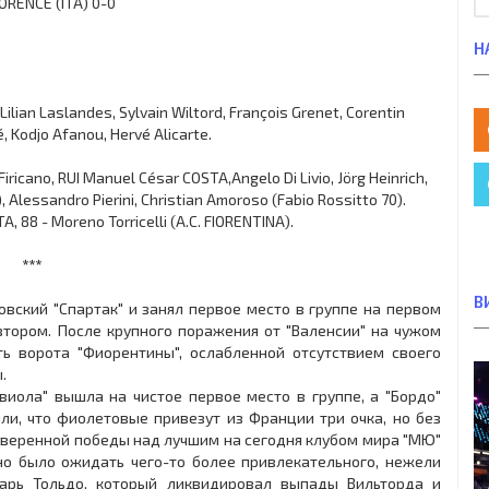
ORENCE (ITA) 0-0
Н
 Lilian Laslandes, Sylvain Wiltord, François Grenet, Corentin
, Kodjo Afanou, Hervé Alicarte.
iricano, RUI Manuel César COSTA,Angelo Di Livio, Jörg Heinrich,
 Alessandro Pierini, Christian Amoroso (Fabio Rossitto 70).
A, 88 - Moreno Torricelli (A.C. FIORENTINA).
***
В
ский "Спартак" и занял первое место в группе на первом
втором. После крупного поражения от "Валенсии" на чужом
ь ворота "Фиорентины", ослабленной отсутствием своего
.
виола" вышла на чистое первое место в группе, а "Бордо"
ли, что фиолетовые привезут из Франции три очка, но без
 уверенной победы над лучшим на сегодня клубом мира "МЮ"
о было ожидать чего-то более привлекательного, нежели
тарь Тольдо, который ликвидировал выпады Вильторда и