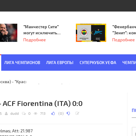
"Манчестер Сити"
"Фенербахч
могут исключить
"Зенит": ко
из Лиги
Семака нач
Подробнее
Подробнее
чемпионов.
путь в пле
Лиги Европ
ЛИГА ЧЕМПИОНОВ
ЛИГА ЕВРОПЫ
СУПЕРКУБОК УЕФА
ЧЕМПИ
ква) - "Красная Заря" (Ленинград) 6:2
 ACF Fiorentina (ITA) 0:0
П
45
dudd
0
713
(
0
)
lmas; Att: 21.987