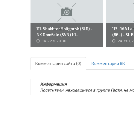
111. Shakhter Soligorsk (BLR) -
113. RAA La
NK Domžale (SVN) 1:1..
(BEL) - SL B
14-июл, 20:30
24-сен, 2
Комментарии сайта (0)
Комментарии ВК
Информация
Посетители, находящиеся в группе
Гости
, не 