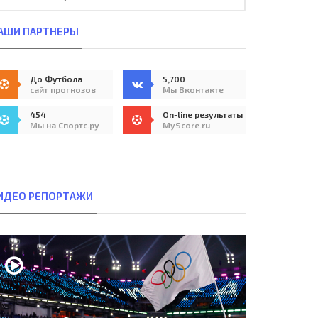
АШИ ПАРТНЕРЫ
До Футбола
5,700
сайт прогнозов
Мы Вконтакте
454
On-line результаты
Мы на Спортс.ру
MyScore.ru
ИДЕО РЕПОРТАЖИ