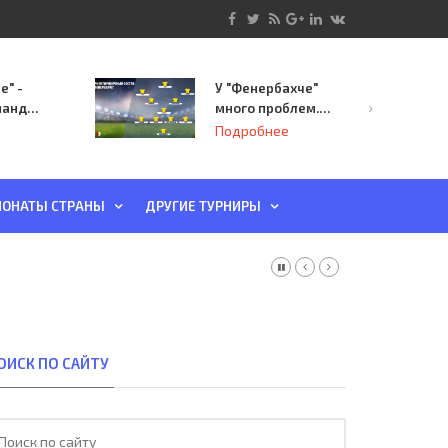
е" -
У "Фенербахче"
манда
много проблем.
инает
Но он опасен для
Подробнее
й-офф
"Зенита"
ы
ОНАТЫ СТРАНЫ
ДРУГИЕ ТУРНИРЫ
ОИСК ПО САЙТУ