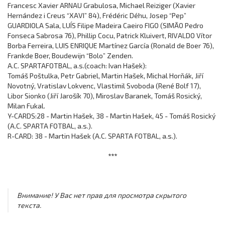
Francesc Xavier ARNAU Grabulosa, Michael Reiziger (Xavier
Hernández i Creus “XAVI” 84), Frédéric Déhu, Josep “Pep”
GUARDIOLA Sala, LUÍS Filipe Madeira Caeiro FIGO (SIMÃO Pedro
Fonseca Sabrosa 76), Phillip Cocu, Patrick Kluivert, RIVALDO Vítor
Borba Ferreira, LUIS ENRIQUE Martínez García (Ronald de Boer 76),
Frankde Boer, Boudewijn “Bolo” Zenden.
A.C. SPARTAFOTBAL, a.s.(coach: Ivan Hašek):
Tomáš Poštulka, Petr Gabriel, Martin Hašek, Michal Horňák, Jiří
Novotný, Vratislav Lokvenc, Vlastimil Svoboda (René Bolf 17),
Libor Sionko (Jiří Jarošík 70), Miroslav Baranek, Tomáš Rosický,
Milan Fukal.
Y-CARDS:28 - Martin Hašek, 38 - Martin Hašek, 45 - Tomáš Rosický
(A.C. SPARTA FOTBAL, a.s.).
R-CARD: 38 - Martin Hašek (A.C. SPARTA FOTBAL, a.s.).
***
Внимание! У Вас нет прав для просмотра скрытого
текста.