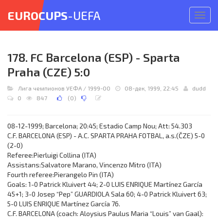
EUROCUPS
-UEFA
Откр
меню
178. FC Barcelona (ESP) - Sparta
Praha (CZE) 5:0
Лига чемпионов УЕФА
/
1999-00
08-дек, 1999, 22:45
dudd
0
847
(
0
)
08-12-1999; Barcelona; 20:45; Estadio Camp Nou; Att: 54.303
C.F. BARCELONA (ESP) - A.C. SPARTA PRAHA FOTBAL, a.s.(ČZE) 5-0
(2-0)
Referee:Pierluigi Collina (ITA)
Assistans:Salvatore Marano, Vincenzo Mitro (ITA)
Fourth referee:Pierangelo Pin (ITA)
Goals: 1-0 Patrick Kluivert 44; 2-0 LUIS ENRIQUE Martínez García
45+1; 3-0 Josep “Pep” GUARDIOLA Sala 60; 4-0 Patrick Kluivert 63;
5-0 LUIS ENRIQUE Martínez García 76.
C.F. BARCELONA (coach: Aloysius Paulus Maria “Louis” van Gaal):