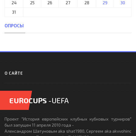
24
25
26
27
28
29
30
31
ОПРОСЫ
О САЙТЕ
EUROCUPS
-UEFA
Проект "История европейских клубных кубковых турниров"
был запущен 11 апреля 2010 года -
Александром Шатуновым aka shat1980, Сергеем aka akvvohinc