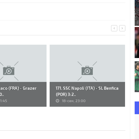
aco (FRA) - Grazer
171. SSC Napoli (ITA) - SL Benfica
S.
..
(POR) 3:2..
Sa
1:45
18-сен, 23:00