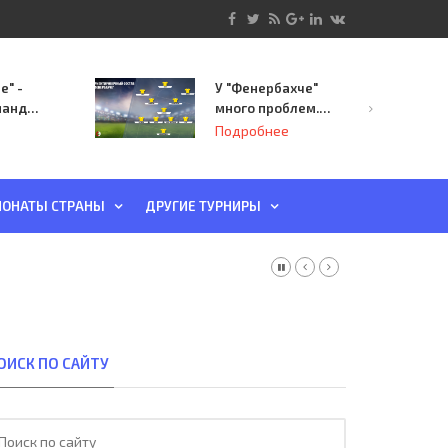
е" -
У "Фенербахче"
манда
много проблем.
инает
Но он опасен для
Подробнее
й-офф
"Зенита"
ы
ОНАТЫ СТРАНЫ
ДРУГИЕ ТУРНИРЫ
ОИСК ПО САЙТУ