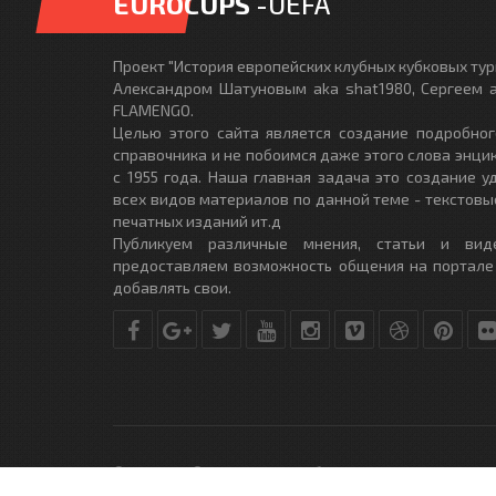
EUROCUPS
-UEFA
Проект "История европейских клубных кубковых турн
Александром Шатуновым aka shat1980, Сергеем a
FLAMENGO.
Целью этого сайта является создание подробног
справочника и не побоимся даже этого слова энци
с 1955 года. Наша главная задача это создание 
всех видов материалов по данной теме - текстовы
печатных изданий ит.д
Публикуем различные мнения, статьи и вид
предоставляем возможность общения на портале
добавлять свои.
© Copyright © 2010-2017. Разработано студией
DLE-THEME.