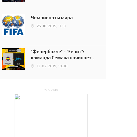
чемпионов.
Чемпионаты мира
25-10-2015, 11:13
"Фенербахче" - "Зенит":
команда Семака начинает
путь в плей-офф Лиги
12-02-2019, 10:30
Европы
РЕКЛАМА