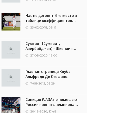
Нас не догонят. 6-е место в
таблице коэффициентов
УЕФА остаётся за Россией
23-02-2018, 08:17
Сумгаит (Сумгаит,
Азербайджан) - Шкендия
(Тетово, Северная
27-08-2020, 18:00
Македония) - 0:2 (0:0)
Главная страница Клуба
Альфредо Ди Стефано.
7-08-2015, 09:29
Санкции WADA не помешают
России принять чемпионат
Европы и финал Лиги
20-12-2020, 17:48