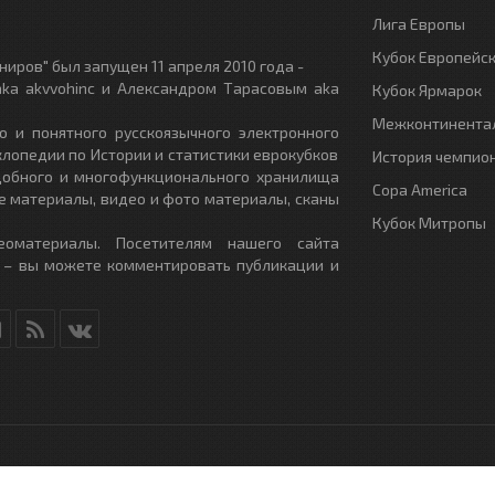
Лига Европы
Кубок Европейс
иров" был запущен 11 апреля 2010 года -
ka akvvohinc и Александром Тарасовым aka
Кубок Ярмарок
Межконтинентал
о и понятного русскоязычного электронного
клопедии по Истории и статистики еврокубков
История чемпио
удобного и многофункционального хранилища
Copa America
е материалы, видео и фото материалы, сканы
Кубок Митропы
еоматериалы. Посетителям нашего сайта
 – вы можете комментировать публикации и
RU
- All Rights Reserved.