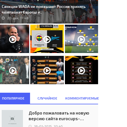
Санкции WADA не помешают России принять
чемпионат Европы и..
20-дек, 17:48
A.D. Real Sociedad de Fútbol
99. FC Dinaburg (LVA) - Bnei
n Sebastian (ESP) -..
Yehuda Tel Aviv (ISR) 0:1..
16-мар, 17:42
23-июл, 20:00
ПОПУЛЯРНОЕ
СЛУЧАЙНОЕ
КОММЕНТИРУЕМЫЕ
Добро пожаловать на новую
версию сайта eurocups-
uefa.ru
18-01-2015, 20:45