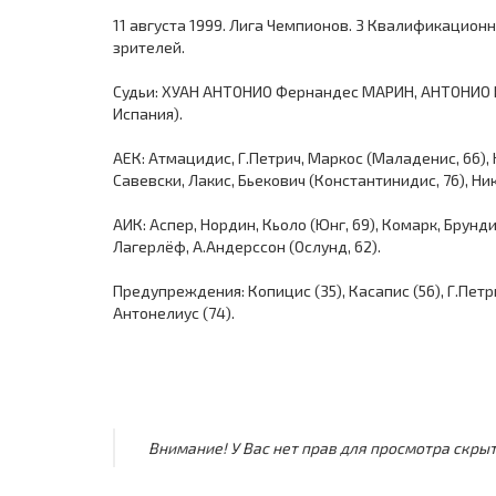
11 августа 1999. Лига Чемпионов. 3 Квалификационны
зрителей.
Судьи: ХУАН АНТОНИО Фернандес МАРИН, АНТОНИО 
Испания).
АЕК: Атмацидис, Г.Петрич, Маркос (Маладенис, 66), 
Савевски, Лакис, Бьекович (Константинидис, 76), Ни
АИК: Аспер, Нордин, Кьоло (Юнг, 69), Комарк, Брунди
Лагерлёф, А.Андерссон (Ослунд, 62).
Предупреждения: Копицис (35), Касапис (56), Г.Петри
Антонелиус (74).
Внимание! У Вас нет прав для просмотра скрыт