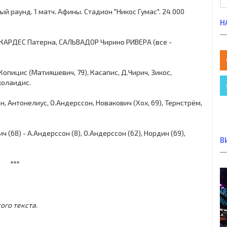
й раунд. 1 матч. Афины. Стадион "Никос Гумас". 24 000
Н
КАРДЕС Патерна, САЛЬВАДОР Чирино РИВЕРА (все -
Копицис (Матияшевич, 79), Касапис, Д.Чирич, Зикос,
колаидис.
н, Антонелиус, О.Андерссон, Новакович (Хох, 69), Тернстрём,
ч (68) - А.Андерссон (8), О.Андерссон (62), Нордин (69),
В
***
ого текста.