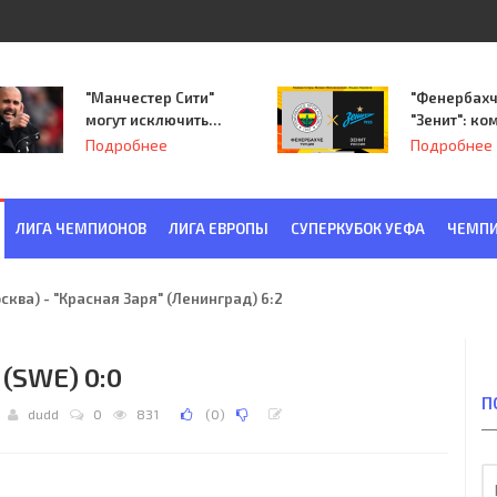
"Манчестер Сити"
"Фенербахч
могут исключить
"Зенит": ко
из Лиги
Семака нач
Подробнее
Подробнее
чемпионов.
путь в пле
Лиги Европ
ЛИГА ЧЕМПИОНОВ
ЛИГА ЕВРОПЫ
СУПЕРКУБОК УЕФА
ЧЕМПИ
ква) - "Красная Заря" (Ленинград) 6:2
 (SWE) 0:0
П
dudd
0
831
(
0
)