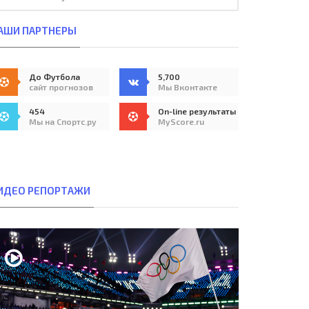
АШИ ПАРТНЕРЫ
До Футбола
5,700
сайт прогнозов
Мы Вконтакте
454
On-line результаты
Мы на Спортс.ру
MyScore.ru
ИДЕО РЕПОРТАЖИ