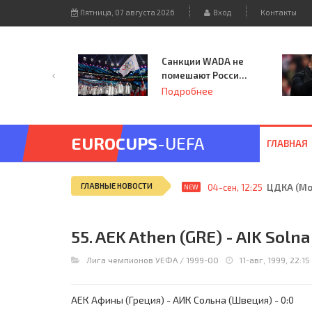
Пятница, 07 августа 2026
Вход
Контакты
Санкции WADA не
помешают России
принять
Подробнее
чемпионат
Европы и финал
Лиги чемпионов.
EUROCUPS
-UEFA
ГЛАВНАЯ
ГЛАВНЫЕ НОВОСТИ
04-сен, 12:25
ЦДКА (Мос
NEW
55. AEK Athen (GRE) - AIK Solna
Лига чемпионов УЕФА
/
1999-00
11-авг, 1999, 22:15
АЕК Афины (Греция) - АИК Сольна (Швеция) - 0:0