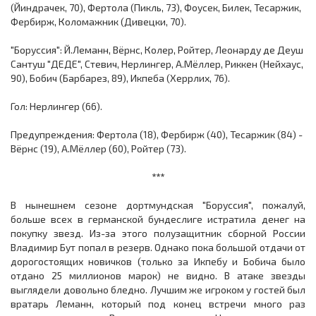
(Йиндрачек, 70), Фертола (Пикль, 73), Фоусек, Билек, Тесаржик,
Фербирж, Коломажник (Дивецки, 70).
"Боруссия": Й.Леманн, Вёрнс, Колер, Ройтер, Леонарду де Деуш
Сантуш "ДЕДЕ", Стевич, Нерлингер, А.Мёллер, Риккен (Нейхаус,
90), Бобич (Барбарез, 89), Икпеба (Херрлих, 76).
Гол: Нерлингер (66).
Предупреждения: Фертола (18), Фербирж (40), Тесаржик (84) -
Вёрнс (19), А.Мёллер (60), Ройтер (73).
***
В нынешнем сезоне дортмундская "Боруссия", пожалуй,
больше всех в германской бундеслиге истратила денег на
покупку звезд. Из-за этого полузащитник сборной России
Владимир Бут попал в резерв. Однако пока большой отдачи от
дорогостоящих новичков (только за Икпебу и Бобича было
отдано 25 миллионов марок) не видно. В атаке звезды
выглядели довольно бледно. Лучшим же игроком у гостей был
вратарь Леманн, который под конец встречи много раз