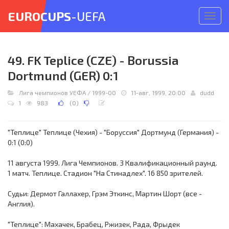
EUROCUPS
-UEFA
Откр
меню
49. FK Teplice (CZE) - Borussia
Dortmund (GER) 0:1
Лига чемпионов УЕФА
/
1999-00
11-авг, 1999, 20:00
dudd
1
983
(
0
)
"Теплице" Теплице (Чехия) - "Боруссия" Дортмунд (Германия) -
0:1 (0:0)
11 августа 1999. Лига Чемпионов. 3 Квалификационный раунд.
1 матч. Теплице. Стадион "На Стинадлех". 16 850 зрителей.
Судьи: Дермот Галлахер, Грэм Эткинс, Мартин Шорт (все -
Англия).
"Теплице": Махачек, Брабец, Ржизек, Рада, Фрыдек