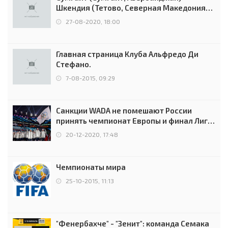
Шкендия (Тетово, Северная Македония) -
0:2 (0:0)
27-08-2020, 18:00
Главная страница Клуба Альфредо Ди
Стефано.
7-08-2015, 09:29
Санкции WADA не помешают России
принять чемпионат Европы и финал Лиги
чемпионов.
20-12-2020, 17:48
Чемпионаты мира
25-10-2015, 11:13
"Фенербахче" - "Зенит": команда Семака