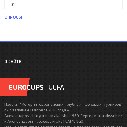
31
ОПРОСЫ
О САЙТЕ
EUROCUPS
-UEFA
Проект "История европейских клубных кубковых турниров"
был запущен 11 апреля 2010 года -
Александром Шатуновым aka shat1980, Сергеем aka akvvohinc
и Александром Тарасовым aka FLAMENGO.
Целью этого сайта является создание подробного и понятного