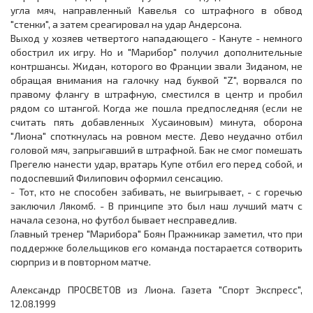
угла мяч, направленный Кавелья со штрафного в обвод
"стенки", а затем среагировал на удар Андерсона.
Выход у хозяев четвертого нападающего - Кануте - немного
обострил их игру. Но и "Марибор" получил дополнительные
контршансы. Жидан, которого во Франции звали Зиданом, не
обращая внимания на галочку над буквой "Z", ворвался по
правому флангу в штрафную, сместился в центр и пробил
рядом со штангой. Когда же пошла предпоследняя (если не
считать пять добавленных Хусаиновым) минута, оборона
"Лиона" споткнулась на ровном месте. Дево неудачно отбил
головой мяч, запрыгавший в штрафной. Бак не смог помешать
Прегелю нанести удар, вратарь Купе отбил его перед собой, и
подоспевший Филипович оформил сенсацию.
- Тот, кто не способен забивать, не выигрывает, - с горечью
заключил Лякомб. - В принципе это был наш лучший матч с
начала сезона, но футбол бывает несправедлив.
Главный тренер "Марибора" Боян Пражникар заметил, что при
поддержке болельщиков его команда постарается сотворить
сюрприз и в повторном матче.
Александр ПРОСВЕТОВ из Лиона. Газета "Спорт Экспресс",
12.08.1999