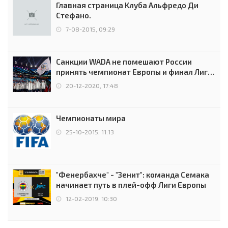
Главная страница Клуба Альфредо Ди
Стефано.
7-08-2015, 09:29
Санкции WADA не помешают России
принять чемпионат Европы и финал Лиги
чемпионов.
20-12-2020, 17:48
Чемпионаты мира
25-10-2015, 11:13
"Фенербахче" - "Зенит": команда Семака
начинает путь в плей-офф Лиги Европы
12-02-2019, 10:30