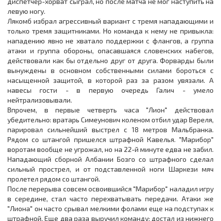
диспетчер-хорват сыграл, но после матча не мог наступить на
левую ногу.
Лякомб избрал агрессивный вариант с тремя нападающими и
только тремя защитниками. Но команда к нему не привыкла:
нападению явно не хватало поддержки с флангов, а группа
атаки и группа обороны, опасавшаяся словенских набегов,
действовали как бы отдельно друг от друга. Форварды были
вынуждены в основном собственными силами бороться с
насыщенной защитой, в которой раз за разом увязали. А
навесы гости - в первую очередь Галич - умело
нейтрализовывали.
Впрочем, в первые четверть часа "Лион" действовал
убедительно: вратарь Симеунович коленом отбил удар Вереля,
парировал сильнейший выстрел с 18 метров Мальбранка.
Рядом со штангой пришелся штрафной Кавелья. "Марибор"
воротам вообще не угрожал, но на 22-й минуте едва не забил.
Нападающий сборной Албании Бозго со штрафного сделал
сильный прострел, и от подставленной ноги Шаркези мяч
пролетел рядом со штангой.
После перерыва совсем освоившийся "Марибор" наладил игру
в середине, стал часто перехватывать передачи. Атаки же
"Лиона" он часто срывал мелкими фолами еще на подступах к
штрафной. Еще два раза выручил команду: достал из нижнего