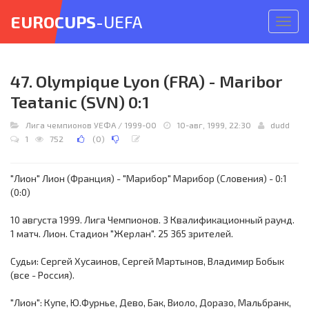
EUROCUPS
-UEFA
Откр
меню
47. Olympique Lyon (FRA) - Maribor
Teatanic (SVN) 0:1
Лига чемпионов УЕФА
/
1999-00
10-авг, 1999, 22:30
dudd
1
752
(
0
)
"Лион" Лион (Франция) - "Марибор" Марибор (Словения) - 0:1
(0:0)
10 августа 1999. Лига Чемпионов. 3 Квалификационный раунд.
1 матч. Лион. Стадион "Жерлан". 25 365 зрителей.
Судьи: Сергей Хусаинов, Сергей Мартынов, Владимир Бобык
(все - Россия).
"Лион": Купе, Ю.Фурнье, Дево, Бак, Виоло, Доразо, Мальбранк,