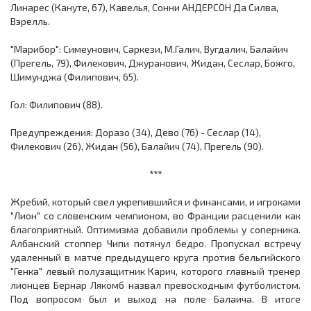
Линарес (Кануте, 67), Кавелья, Сонни АНДЕРСОН Да Силва,
Вэрелль.
"Марибор": Симеунович, Саркези, М.Галич, Вугдалич, Балайич
(Прегель, 79), Филекович, Джуранович, Жидан, Сеслар, Божго,
Шимунджа (Филипович, 65).
Гол: Филипович (88).
Предупреждения: Доразо (34), Дево (76) - Сеслар (14),
Филекович (26), Жидан (56), Балайич (74), Прегель (90).
***
Жребий, который свел укрепившийся и финансами, и игроками
"Лион" со словенским чемпионом, во Франции расценили как
благоприятный. Оптимизма добавили проблемы у соперника.
Албанский стоппер Чипи потянул бедро. Пропускал встречу
удаленный в матче предыдущего круга против бельгийского
"Генка" левый полузащитник Карич, которого главный тренер
лионцев Бернар Лякомб назвал превосходным футболистом.
Под вопросом был и выход на поле Балаича. В итоге