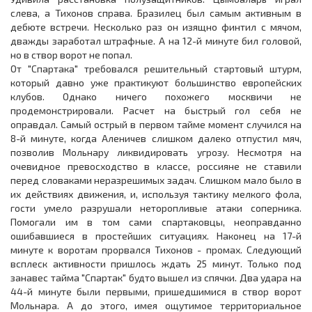
слева, а Тихонов справа. Бразилец был самым активным в
дебюте встречи. Несколько раз он изящно финтил с мячом,
дважды заработал штрафные. А на 12-й минуте бил головой,
но в створ ворот не попал.
От "Спартака" требовался решительный стартовый штурм,
который давно уже практикуют большинство европейских
клубов. Однако ничего похожего москвичи не
продемонстрировали. Расчет на быстрый гол себя не
оправдал. Самый острый в первом тайме момент случился на
8-й минуте, когда Аленичев слишком далеко отпустил мяч,
позволив Мольнару ликвидировать угрозу. Несмотря на
очевидное превосходство в классе, россияне не ставили
перед словаками неразрешимых задач. Слишком мало было в
их действиях движения, и, используя тактику мелкого фола,
гости умело разрушали неторопливые атаки соперника.
Помогали им в том сами спартаковцы, неоправданно
ошибавшиеся в простейших ситуациях. Наконец на 17-й
минуте к воротам прорвался Тихонов - промах. Следующий
всплеск активности пришлось ждать 25 минут. Только под
занавес тайма "Спартак" будто вышел из спячки. Два удара на
44-й минуте были первыми, пришедшимися в створ ворот
Мольнара. А до этого, имея ощутимое территориальное