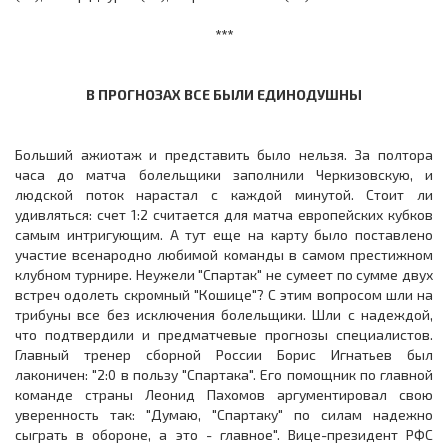
***
В ПРОГНОЗАХ ВСЕ БЫЛИ ЕДИНОДУШНЫ
Больший ажиотаж и представить было нельзя. За полтора
часа до матча болельщики заполнили Черкизовскую, и
людской поток нарастал с каждой минутой. Стоит ли
удивляться: счет 1:2 считается для матча европейских кубков
самым интригующим. А тут еще на карту было поставлено
участие всенародно любимой команды в самом престижном
клубном турнире. Неужели "Спартак" не сумеет по сумме двух
встреч одолеть скромный "Кошице"? С этим вопросом шли на
трибуны все без исключения болельщики. Шли с надеждой,
что подтвердили и предматчевые прогнозы специалистов.
Главный тренер сборной России Борис Игнатьев был
лаконичен: "2:0 в пользу "Спартака". Его помощник по главной
команде страны Леонид Пахомов аргументировал свою
уверенность так: "Думаю, "Спартаку" по силам надежно
сыграть в обороне, а это - главное". Вице-президент РФС