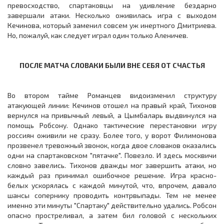
превосходство, спартаковцы на удивление бездарно
завершали атаки. Несколько оживилась игра с выходом
Кечинова, который заменил совсем уж инертного Дмитриева.
Но, пожалуй, как следует играл один только Аленичев.
ПОСЛЕ МАТЧА СЛОВАКИ БЫЛИ ВНЕ СЕБЯ ОТ СЧАСТЬЯ
Во втором тайме Романцев видоизменил структуру
атакующей линии: Кечинов отошел на правый край, Тихонов
вернулся на привычный левый, а Цымбаларь выдвинулся на
помощь Робсону. Однако тактические перестановки игру
россиян оживили не сразу. Более того, у ворот Филимонова
прозвенел тревожный звонок, когда двое словаков оказались
одни на спартаковском "пятачке". Повезло. И здесь москвичи
словно завелись. Тихонов дважды мог завершить атаки, но
каждый раз принимал ошибочное решение. Игра красно-
белых ускорялась с каждой минутой, что, впрочем, давало
шансы сопернику проводить контрвыпады. Тем не менее
именно эти минуты "Спартаку" действительно удались. Робсон
опасно простреливал, а затем бил головой с нескольких