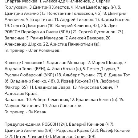
Спартак Москва: 1. Александр Филимонов, 2. Сергей
Горлукович, 3 Дмитрий Хлестов, 4. Илья Цымбаларь (к), 6.
Дмитрий Ананко (13. Константин Головской, 46), 8. Дмитрий
Аленичев, 9. Егор Титов, 11. Андрей Тихонов, 17. Вадим Евсеев,
19. Сергей Дмитриев (10. Валерий Кечинов, 32), 24. Луис
РОБСОН Перейра да Силва (БРА) (21. Сергей Лутовинов, 75).
Запасные: 5. Рамиз Мамедов, 7. Алексей Бахарев, 20.
Александр Ширко, 22. Аристид Панайотиди (в).
Гл. тренер - Олег Романцев.
Кошице Словакия: 1. Ладислав Мольнар, 2. Марек Шпилар, 3.
Андраш Телек (ВЕН), 4. Иван Козак (к), 5. Петер Дзурик, 7.
Руслан Любарский (УКР) (18. Альберт Руснак, 77), 8. Душан Тот
(6. Владимир Яночко, 46), 9. Йозеф Кожлей (14. Любомир
Фактор, 65), 11. Владислав Звара, 13. Мирослав Сович, 17.
Радослав Краль.
Запасные: 10. Роберт Семенник, 12. Бранислав Бенко (в), 15.
Мариан Бохнович, 19. Иван Лапсански.
Гл. тренер - Ян Козак.
Предупреждения: РОБСОН (24), Валерий Кечинов (47),
Дмитрий Аленичев (89) - Радослав Краль (23), Йозеф Кожлей
(27), Петер Дзурик (33), Мирослав Сович (89).