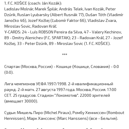
1. F.C. KOŠICE (coach: Ján Kozák):
Ladislav Molnár, Marek Špilár, András Telek, Ivan Kozák, Peter
Dzúrik, Ruslan Lyubarsky (Albert Rusnák 77), Dušan Tóth (Vladimír
Janočko 46), Jozef Kožlej (Ľubomír Faktor 66), Vladislav Zvara,
Miroslav Sovic, Radovan Kráľ.
Y-CARDS: 24 - Luís ROBSON Pereira da Silva, 47 - Valery Kechinov,
89 - Dmitry Alenichev (F.C. SPARTAK); 23 - Radovan Kráľ, 27 - Jozef
Kožlej, 33 - Peter Dzúrik, 89 - Miroslav Sovic (1. F.C. KOŠICE).
***
Спартак (Москва, Россия) - Кошице (Кошице, Словакия) - 0:0
(0:0).
Лига чемпионов УЕФА 1997/1998. 2-й квалификационный
раунд. 2-й матч. 27 августа 1997 года. Москва, Россия. 17:00
CET. 25 градусов. Стадион "Локомотив". 22000 зрителей
(вмещает 30000).
Судьи: Мишель Пиро (Michel Piraux), Ромбу Хенниссен (Rombout
Hennissen), Марк Ханссенс (Marc Hanssens) (все - Бельгия).