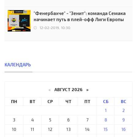
"Фенербахче" - "Зенит": команда Семака
начинает путь в плей-офф Лиги Европы
12-02-2019, 10:30
КАЛЕНДАРЬ
«
АВГУСТ 2026 »
ПН
ВТ
СР
ЧТ
ПТ
СБ
ВС
1
2
3
4
5
6
7
8
9
10
11
12
13
14
15
16