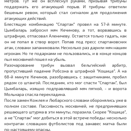
метров. Тут же он всплеснул руками, призывая трибуны
поддержать его атакующий порыв. И трибуны ответили
бешеным ревом, который стал сигналом для продолжения
атакующих действий.
Блестящую комбинацию "Спартак" провел на 57-й минуте.
Цымбаларь забросил мяч Кечинову, а тот, ворвавшись в
штрафную, отпасовал Аленичеву. Остается только гадать, как
он не попал в створ ворот. Попав под пресс спартаковских
атак, словаки запаниковали. Несколько раз дарили мяч нашим
игрокам. Но те подарками не пользовались, и в конце концов
пыл москвичей пошел на убыль.
Разочарование трибун вызвал бельгийский арбитр,
пропустивший падение Робсона в штрафной "Кошице". А на
68-й минуте Кечинов, разобравшись с защитниками, пробил
рядом со штангой. Последним, кто мог спасти "Спартак", был
Цымбаларь, изящно подправлявший мяч пяткой, - и ворота
Мольнара спасла перекладина.
После замен Кожлея и Любарского словаки оборонялись уже в
полном составе. Пассивность москвичей, не предпринявших
решающего штурма в эти минуты, поразила. Скорее "Кошице",
а не "Спартак" мог добиться в этой встрече победы: несколько
контратак словацких футболистов под занавес матча были
по-настоящему опасны.