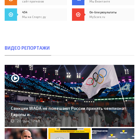
сайт прогнозов
Мы Вконтакте
454
On-line результаты
Мы на Спортс.ру
MyScore.ru
ВИДЕО РЕПОРТАЖИ
Санкции WADA не помешают России принять чемпионат
Европы и..
20-дек, 17:48