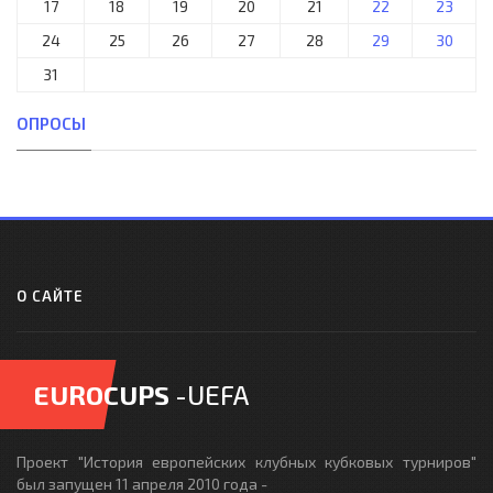
17
18
19
20
21
22
23
24
25
26
27
28
29
30
31
ОПРОСЫ
О САЙТЕ
EUROCUPS
-UEFA
Проект "История европейских клубных кубковых турниров"
был запущен 11 апреля 2010 года -