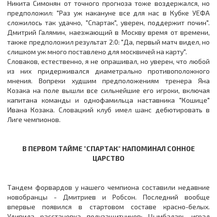
Никита Симонян от точного прогноза тоже воздержался, но
предположил: "Раз уж накануне все для нас в Кубке УЕФА
сложилось так удачно, "Спартак", уверен, поддержит почин".
Дмитрий Галямин, наезжающий в Москву время от времени,
также предположил результат 2:0: "Да, первый матч видел, но
слишком уж много поставлено для москвичей на карту".
Словаков, естественно, я не опрашивал, но уверен, что любой
из них придерживался диаметрально противоположного
мнения. Вопреки худшим предположениям тренера Яна
Козака на поле вышли все сильнейшие его игроки, включая
капитана команды и однофамильца наставника "Кошице"
Ивана Козака. Словацкий клуб имел шанс дебютировать в
Лиге чемпионов.
В ПЕРВОМ ТАЙМЕ "СПАРТАК" НАПОМИНАЛ СОННОЕ
ЦАРСТВО
Тандем форвардов у нашего чемпиона составили недавние
новобранцы - Дмитриев и Робсон. Последний вообще
впервые появился в стартовом составе красно-белых.
Удивила расстановка полузащитников: Цымбаларь играл