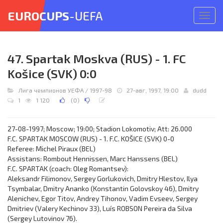
EUROCUPS
-UEFA
Откр
меню
47. Spartak Moskva (RUS) - 1. FC
Košice (SVK) 0:0
Лига чемпионов УЕФА
/
1997-98
27-авг, 1997, 19:00
dudd
1
1 120
(
0
)
27-08-1997; Moscow; 19:00; Stadion Lokomotiv; Att: 26.000
F.C. SPARTAK MOSCOW (RUS) - 1. F.C. KOŠICE (SVK) 0-0
Referee: Michel Piraux (BEL)
Assistans: Rombout Hennissen, Marc Hanssens (BEL)
F.C. SPARTAK (coach: Oleg Romantsev):
Aleksandr Filimonov, Sergey Gorlukovich, Dmitry Hlestov, Ilya
Tsymbalar, Dmitry Ananko (Konstantin Golovskoy 46), Dmitry
Alenichev, Egor Titov, Andrey Tihonov, Vadim Evseev, Sergey
Dmitriev (Valery Kechinov 33), Luís ROBSON Pereira da Silva
(Sergey Lutovinov 76).