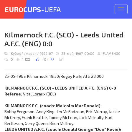
EUROCUPS
-UEFA
Откр
меню
Kilmarnock F.C. (SCO) - Leeds United
A.F.C. (ENG) 0:0
Кубок Ярмарок
/
1966-67
25-май, 1967, 00:00
FLAMENGO
0
1 122
(
0
)
25-05-1967; Kilmarnock; 19:30; Regby Park; Att: 28.000
KILMARNOCK F.C. (SCO) - LEEDS UNITED A.F.C. (ENG) 0-0
Referee:
Vital Loraux (BEL)
KILMARNOCK F.C. (coach: Malcolm MacDonald):
Bobby Ferguson, Andy King, Jim McFadzean, Eric Murray, Jackie
McGrory, Frank Beattie, Tommy McLean, Jack McInally, Karl
Bertleson, Gerry Queen, Brien McIlroy.
LEEDS UNITED A.F.C. (coach: Donald George “Don” Revie):