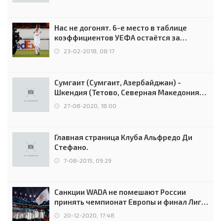
Нас не догонят. 6-е место в таблице
коэффициентов УЕФА остаётся за
Россией
23-02-2018, 08:17
Сумгаит (Сумгаит, Азербайджан) -
Шкендия (Тетово, Северная Македония) -
0:2 (0:0)
27-08-2020, 18:00
Главная страница Клуба Альфредо Ди
Стефано.
7-08-2015, 09:29
Санкции WADA не помешают России
принять чемпионат Европы и финал Лиги
чемпионов.
20-12-2020, 17:48