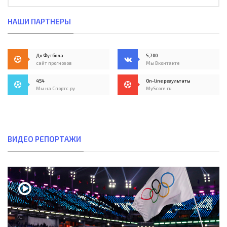
НАШИ ПАРТНЕРЫ
До Футбола
5,700
сайт прогнозов
Мы Вконтакте
454
On-line результаты
Мы на Спортс.ру
MyScore.ru
ВИДЕО РЕПОРТАЖИ