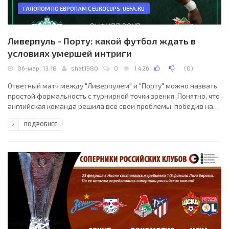
ГАЛОПОМ ПО ЕВРОПАМ С EUROCUPS-UEFA.RU
Ливерпуль - Порту: какой футбол ждать в
условиях умершей интриги
06-мар, 13:18
shat1980
0
1 426
(
0
)
Ответный матч между "Ливерпулем" и "Порту" можно назвать
простой формальность с турнирной точки зрения. Понятно, что
английская команда решила все свои проблемы, победив на
выезде со счётом 5:0. Тем не менее это не значит, что сегодня
ПОДРОБНЕЕ
на "Энфилде" будет скучно - "красные" постараются
порадовать свою публику очередной яркой победой, в то
время как португальцы должны реабилитироваться после
домашнего позора и постараться с честью закончить турнир.