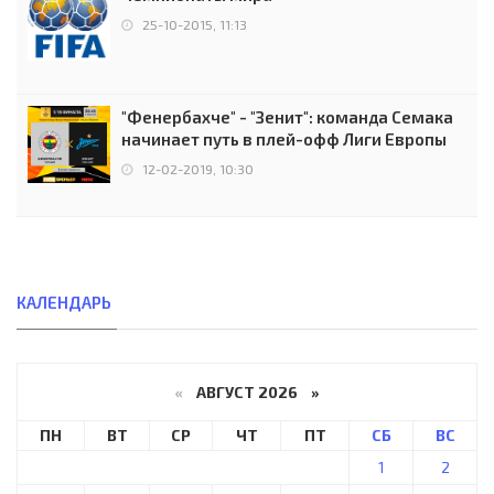
25-10-2015, 11:13
"Фенербахче" - "Зенит": команда Семака
начинает путь в плей-офф Лиги Европы
12-02-2019, 10:30
КАЛЕНДАРЬ
«
АВГУСТ 2026 »
ПН
ВТ
СР
ЧТ
ПТ
СБ
ВС
1
2