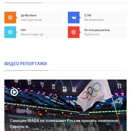
До Футбола
5,700
сайт прогнозов
Мы Вконтакте
454
On-line результаты
Мы на Спортс.ру
MyScore.ru
ВИДЕО РЕПОРТАЖИ
Санкции WADA не помешают России принять чемпионат
Европы и..