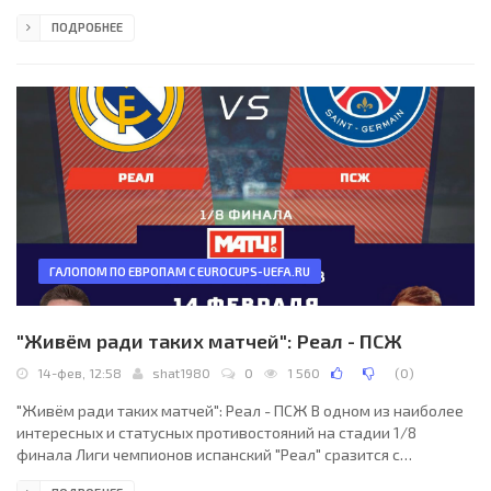
сказал главный тренер команды Юрий Сёмин.
ПОДРОБНЕЕ
ГАЛОПОМ ПО ЕВРОПАМ С EUROCUPS-UEFA.RU
"Живём ради таких матчей": Реал - ПСЖ
14-фев, 12:58
shat1980
0
1 560
(
0
)
"Живём ради таких матчей": Реал - ПСЖ В одном из наиболее
интересных и статусных противостояний на стадии 1/8
финала Лиги чемпионов испанский "Реал" сразится с
французским "ПСЖ". Руководство парижского клуба по-