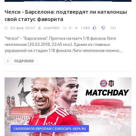
Челси - Барселона: подтвердят ли каталонцы
свой статус фаворита
20-фев, 20:47
shat1980
0
1 283
(
0
)
"Челси" - "Барселона". Прогноз на матч 1/8 финала Лиги
чемпионов (20.02.2018, 22:45 мск). Одним из главных
украшений на стадии 1/8 финала Лиги чемпионов можно
назвать двухматчевое противостояние английского "Челси" и
ПОДРОБНЕЕ
испанской "Барселоны". За последние 9 лет эти команды
встречались дважды между собой в полуфинале ЛЧ, и
обыгрывали друг друга по разу, после чего становились
обладателем трофея. Станет ли на этот раз победа в очном
противостоянии предвестником выигрыша желанного кубка?
ГАЛОПОМ ПО ЕВРОПАМ С EUROCUPS-UEFA.RU