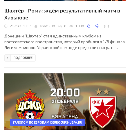
Шахтёр - Рома: ждём результативный матч в
Харькове
21-фев, 13:56
shat1980
0
1 330
(
0
)
Донецкий "Шахтёр" стал единственным клубом из
постсоветского пространства, который пробился в 1/8 финала
Лиги чемпионов. Украинской команде предстоит сыграть
против итальянской "Ромы", с которой у дончан хорошие
ПОДРОБНЕЕ
воспоминания - 7 лет назад на этой же стадии "горняки"
выбили римлян, выиграв оба матча, и теперь они настроены
повторить этот успех.
ГАЛОПОМ ПО ЕВРОПАМ С EUROCUPS-UEFA.RU