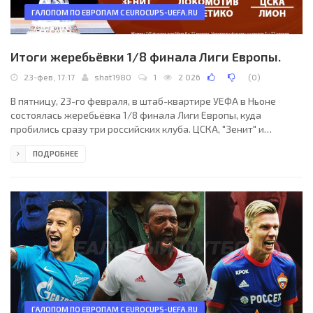
ГАЛОПОМ ПО ЕВРОПАМ С EUROCUPS-UEFA.RU
Итоги жеребьёвки 1/8 финала Лиги Европы.
23-фев, 17:17
shat1980
1
2 026
(
0
)
В пятницу, 23-го февраля, в штаб-квартире УЕФА в Ньоне
состоялась жеребьёвка 1/8 финала Лиги Европы, куда
пробились сразу три российских клуба. ЦСКА, "Зенит" и
"Локомотив" узнали своих соперников. Теоретически
ПОДРОБНЕЕ
представители РФПЛ могли сыграть между собой, но этого к
счастью не произошло. И вот теперь за выход в
четвертьфинал второго по рангу еврокубка ЦСКА сразится с
французским "Лионом", "Зенит" будет соперничать с немецким
"Лейпцигом", а "Локомотив" ждёт противостояние с
мадридским
ГАЛОПОМ ПО ЕВРОПАМ С EUROCUPS-UEFA.RU