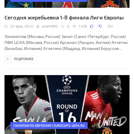
Сегодня жеребьевка 1-8 финала Лиги Европы
23-фев, 09:21
shat1980
0
1 518
(
0
)
Локомотив (Москва, Россия) Зенит (Санкт-Петербург, Россия)
ПФК ЦСКА (Москва, Россия) Арсенал (Лондон, Англия) Атлетик
(Бильбао, Испания) Атлетико (Мадрид, Испания) Боруссия
(Дортмунд, Германия)
ПОДРОБНЕЕ
ГАЛОПОМ ПО ЕВРОПАМ С EUROCUPS-UEFA.RU