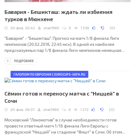
Бавария - Бешикташ: ждать ли избиения
турков в Мюнхене
20-фев, 20:42
shat1980
0
1 536
(
0
)
"Бавария" - "Бешикташ". Прогноз на матч 1/8 финала Лиги
чемпионов (20.02.2018, 22:45 мск). В одной из наиболее
предсказуемых пар 1/8 финала Лиги чемпионов немецкая
"Бавария" сыграет с турецким "Бешикташем". На прошлой
ПОДРОБНЕЕ
неделе в другой паре, где был большой фаворит, "Манчестер
Сити" окончательно снял все вопросы, разгромив "Базель".
Теперь это же постараются сделать и мюнхенцы. Но не нужно
ГАЛОПОМ ПО ЕВРОПАМ С EUROCUPS-UEFA.RU
забывать о том, что турков считали аутсайдером и на
групповом этапе, а в итоге они вышли в плей-офф с
Сёмин готов к переносу матча с "Ниццей" в
Сочи
20-фев, 06:07
shat1980
0
1 272
(
0
)
Московский "Локомотив" в случае необходимости готов
провести ответный матч 1/16 финала Лиги Европы с
французской "Ниццей" на стадионе "Фишт" в Сочи. Об этом