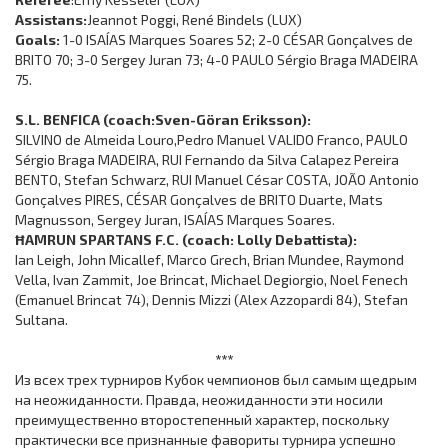
Assistans:
Jeannot Poggi, René Bindels (LUX)
Goals:
1-0 ISAÍAS Marques Soares 52; 2-0 CÉSAR Gonçalves de
BRITO 70; 3-0 Sergey Juran 73; 4-0 PAULO Sérgio Braga MADEIRA
75.
S.L. BENFICA (coach:Sven-Göran Eriksson):
SILVINO de Almeida Louro,Pedro Manuel VALIDO Franco, PAULO
Sérgio Braga MADEIRA, RUI Fernando da Silva Calapez Pereira
BENTO, Stefan Schwarz, RUI Manuel César COSTA, JOÃO Antonio
Gonçalves PIRES, CÉSAR Gonçalves de BRITO Duarte, Mats
Magnusson, Sergey Juran, ISAÍAS Marques Soares.
ĦAMRUN SPARTANS F.C. (coach: Lolly Debattista):
Ian Leigh, John Micallef, Marco Grech, Brian Mundee, Raymond
Vella, Ivan Zammit, Joe Brincat, Michael Degiorgio, Noel Fenech
(Emanuel Brincat 74), Dennis Mizzi (Alex Azzopardi 84), Stefan
Sultana.
***
Из всех трех турниров Кубок чемпионов был самым щедрым
на неожиданности. Правда, неожиданности эти носили
преимущественно второстепенный характер, поскольку
практически все признанные фавориты турнира успешно