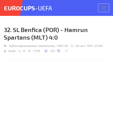
EUROCUPS
-UEFA
Откр
меню
32. SL Benfica (POR) - Hamrun
Spartans (MLT) 4:0
Кубок европейских чемпионов
/
1991-92
02-окт, 1991, 23:00
dudd
0
1 519
(
0
)