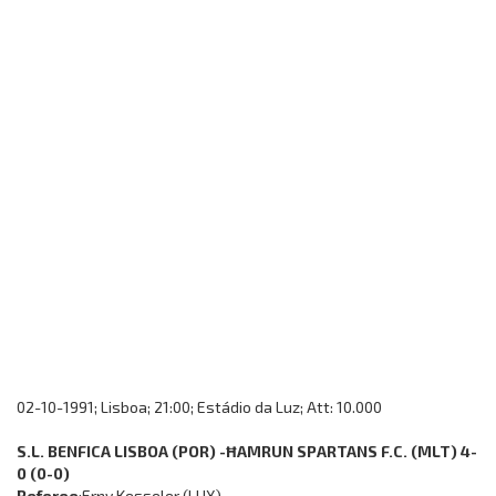
02-10-1991; Lisboa; 21:00; Estádio da Luz; Att: 10.000
S.L. BENFICA LISBOA (POR) -ĦAMRUN SPARTANS F.C. (MLT) 4-
0 (0-0)
Referee
:Erny Kesseler (LUX)