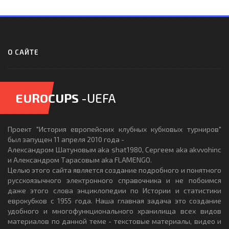
О САЙТЕ
EUROCUPS
-UEFA
Проект "История европейских клубных кубковых турниров"
был запущен 11 апреля 2010 года -
Александром Шатуновым aka shat1980, Сергеем aka akvvohinc
и Александром Тарасовым aka FLAMENGO.
Целью этого сайта является создание подробного и понятного
русскоязычного электронного справочника и не побоимся
даже этого слова энциклопедии по Истории и статистики
еврокубков с 1955 года. Наша главная задача это создание
удобного и многофункционального хранилища всех видов
материалов по данной теме - текстовые материалы, видео и