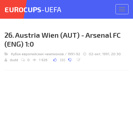
EUROCUPS
-UEFA
Откр
меню
26. Austria Wien (AUT) - Arsenal FC
(ENG) 1:0
Кубок европейских чемпионов
/
1991-92
02-окт, 1991, 20:30
dudd
0
1 926
(
0
)