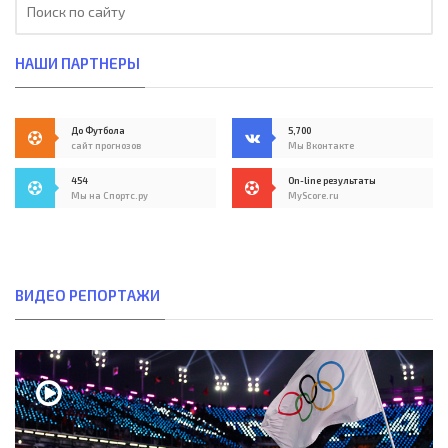
НАШИ ПАРТНЕРЫ
До Футбола
5,700
сайт прогнозов
Мы Вконтакте
454
On-line результаты
Мы на Спортс.ру
MyScore.ru
ВИДЕО РЕПОРТАЖИ