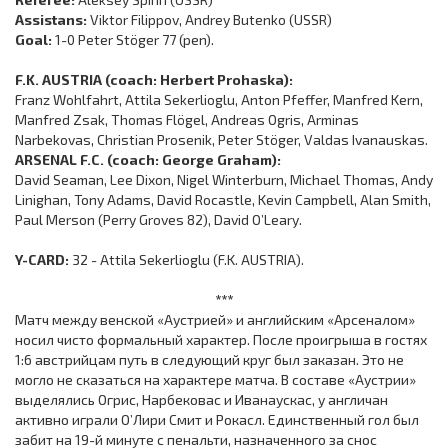
Assistans:
Viktor Filippov, Andrey Butenko (USSR)
Goal:
1-0 Peter Stöger 77 (pen).
F.K. AUSTRIA (coach: Herbert Prohaska):
Franz Wohlfahrt, Attila Sekerlioglu, Anton Pfeffer, Manfred Kern,
Manfred Zsak, Thomas Flögel, Andreas Ogris, Arminas
Narbekovas, Christian Prosenik, Peter Stöger, Valdas Ivanauskas.
ARSENAL F.C. (coach: George Graham):
David Seaman, Lee Dixon, Nigel Winterburn, Michael Thomas, Andy
Linighan, Tony Adams, David Rocastle, Kevin Campbell, Alan Smith,
Paul Merson (Perry Groves 82), David O’Leary.
Y-CARD:
32 - Attila Sekerlioglu (F.K. AUSTRIA).
***
Матч между венской «Аустрией» и английским «Арсеналом»
носил чисто формальный характер. После проигрыша в гостях
1:6 австрийцам путь в следующий круг был заказан. Это не
могло не сказаться на характере матча. В составе «Аустрии»
выделялись Огрис, Нарбековас и Иванаускас, у англичан
активно играли О’Лири Смит и Рокасл. Единственный гол был
забит на 19-й минуте с пенальти, назначенного за снос