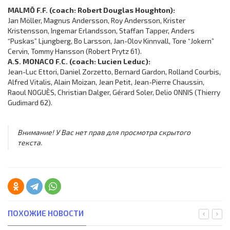
MALMÖ F.F. (coach: Robert Douglas Houghton):
Jan Möller, Magnus Andersson, Roy Andersson, Krister
Kristensson, Ingemar Erlandsson, Staffan Tapper, Anders
“Puskas” Ljungberg, Bo Larsson, Jan-Olov Kinnvall, Tore “Jokern”
Cervin, Tommy Hansson (Robert Prytz 61).
A.S. MONACO F.C. (coach: Lucien Leduc):
Jean-Luc Ettori, Daniel Zorzetto, Bernard Gardon, Rolland Courbis,
Alfred Vitalis, Alain Moizan, Jean Petit, Jean-Pierre Chaussin,
Raoul NOGUÈS, Christian Dalger, Gérard Soler, Delio ONNIS (Thierry
Gudimard 62).
Внимание! У Вас нет прав для просмотра скрытого
текста.
ПОХОЖИЕ НОВОСТИ