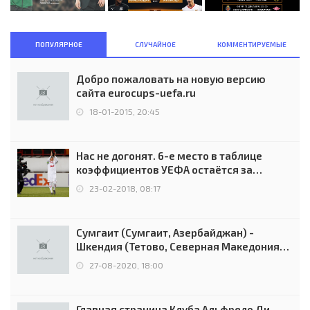
ПОПУЛЯРНОЕ
СЛУЧАЙНОЕ
КОММЕНТИРУЕМЫЕ
Добро пожаловать на новую версию
сайта eurocups-uefa.ru
18-01-2015, 20:45
Нас не догонят. 6-е место в таблице
коэффициентов УЕФА остаётся за
Россией
23-02-2018, 08:17
Сумгаит (Сумгаит, Азербайджан) -
Шкендия (Тетово, Северная Македония) -
0:2 (0:0)
27-08-2020, 18:00
Главная страница Клуба Альфредо Ди