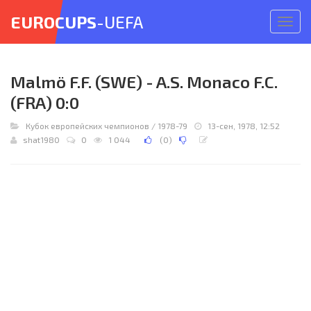
EUROCUPS
-UEFA
Откр
меню
Malmö F.F. (SWE) - A.S. Monaco F.C.
(FRA) 0:0
Кубок европейских чемпионов
/
1978-79
13-сен, 1978, 12:52
shat1980
0
1 044
(
0
)