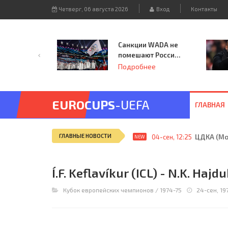
Четверг, 06 августа 2026
Вход
Контакты
Санкции WADA не
помешают России
принять
Подробнее
чемпионат
Европы и финал
Лиги чемпионов.
EUROCUPS
-UEFA
ГЛАВНАЯ
ГЛАВНЫЕ НОВОСТИ
04-сен, 12:25
ЦДКА (Мос
NEW
Í.F. Keflavíkur (ICL) - N.K. Hajd
Кубок европейских чемпионов
/
1974-75
24-сен, 19