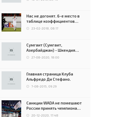
Нас не догонят. 6-е место в
таблице коэффициентов
УЕФА остаётся за Россией
23-02-2018, 08:17
Сумгаит (Сумгаит,
Азербайджан) - Шкендия
(Тетово, Северная
27-08-2020, 18:00
Македония) - 0:2 (0:0)
Главная страница Клуба
Альфредо Ди Стефано.
7-08-2015, 09:29
Санкции WADA не помешают
России принять чемпионат
Европы и финал Лиги
20-12-2020, 17:48