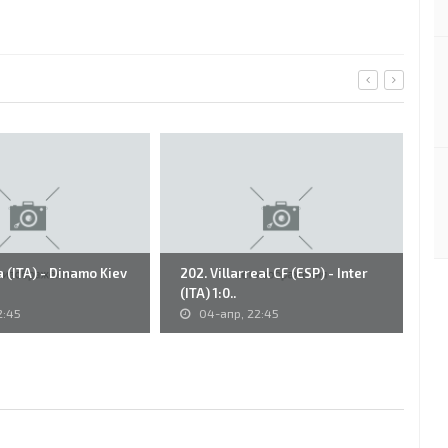
 (ITA) - Dinamo Kiev
202. Villarreal CF (ESP) - Inter
53
(ITA) 1:0..
Wr
Un
2:45
04-апр, 22:45