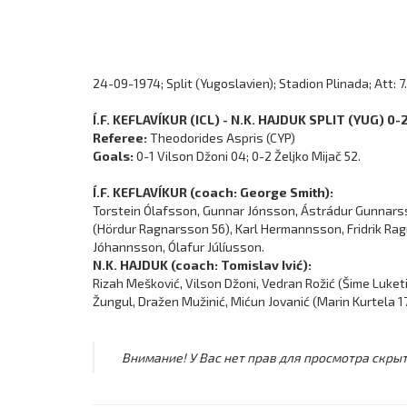
24-09-1974; Split (Yugoslavien); Stadion Plinada; Att: 7
Í.F. KEFLAVÍKUR (ICL) - N.K. HAJDUK SPLIT (YUG) 0-2
Referee:
Theodorides Aspris (CYP)
Goals:
0-1 Vilson Džoni 04; 0-2 Željko Mijač 52.
Í.F. KEFLAVÍKUR (coach: George Smith):
Torstein Ólafsson, Gunnar Jónsson, Ástrádur Gunnarss
(Hördur Ragnarsson 56), Karl Hermannsson, Fridrik Rag
Jóhannsson, Ólafur Júlíusson.
N.K. HAJDUK (coach: Tomislav Ivić):
Rizah Mešković, Vilson Džoni, Vedran Rožić (Šime Luketi
Žungul, Dražen Mužinić, Mićun Jovanić (Marin Kurtela 17
Внимание! У Вас нет прав для просмотра скрыт