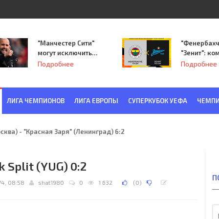
"Манчестер Сити"
"Фенербахч
могут исключить
"Зенит": ко
из Лиги
Семака нач
Подробнее
Подробнее
чемпионов.
путь в пле
Лиги Европ
ЛИГА ЧЕМПИОНОВ
ЛИГА ЕВРОПЫ
СУПЕРКУБОК УЕФА
ЧЕМПИ
ква) - "Красная Заря" (Ленинград) 6:2
uk Split (YUG) 0:2
П
74, 08:58
shat1980
0
1 632
(
0
)