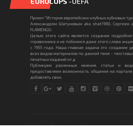
EUROCUPS
-UEFA
Проект "История европейских клубных кубковых турн
Александром Шатуновым aka shat1980, Сергеем a
FLAMENGO.
Целью этого сайта является создание подробног
справочника и не побоимся даже этого слова энци
с 1955 года. Наша главная задача это создание 
всех видов материалов по данной теме - текстовы
печатных изданий ит.д
Публикуем различные мнения, статьи и вид
предоставляем возможность общения на портале
добавлять свои.
© Copyright © 2010-2017. Разработано студией
DLE-THEME.