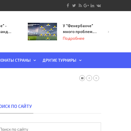
е" -
У "Фенербахче"
манда
много проблем.
инает
Но он опасен для
Подробнее
й-офф
"Зенита"
ы
ОНАТЫ СТРАНЫ
ДРУГИЕ ТУРНИРЫ
ОИСК ПО САЙТУ