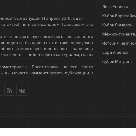
Лига Европы
Кубок Европейс
иров" был запущен 11 апреля 2010 года -
ka akvvohinc и Александром Тарасовым aka
Кубок Ярмарок
Межконтинентал
о и понятного русскоязычного электронного
клопедии по Истории и статистики еврокубков
История чемпио
удобного и многофункционального хранилища
Copa America
е материалы, видео и фото материалы, сканы
Кубок Митропы
еоматериалы. Посетителям нашего сайта
 – вы можете комментировать публикации и
RU
- All Rights Reserved.