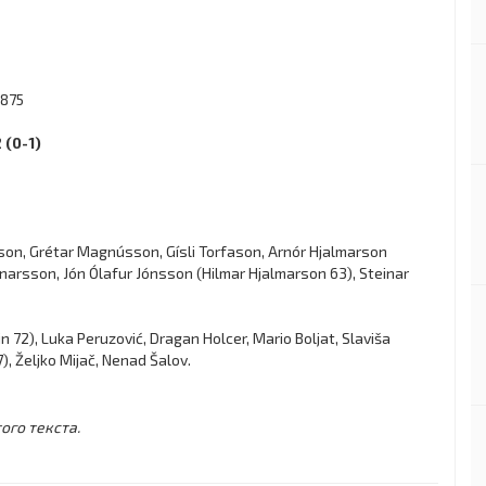
.875
 (0-1)
on, Grétar Magnússon, Gísli Torfason, Arnór Hjalmarson
narsson, Jón Ólafur Jónsson (Hilmar Hjalmarson 63), Steinar
n 72), Luka Peruzović, Dragan Holcer, Mario Boljat, Slaviša
), Željko Mijač, Nenad Šalov.
ого текста.