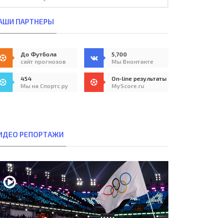
АШИ ПАРТНЕРЫ
До Футбола
5,700
сайт прогнозов
Мы Вконтакте
454
On-line результаты
Мы на Спортс.ру
MyScore.ru
ИДЕО РЕПОРТАЖИ