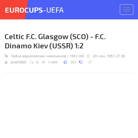
EUROCUPS
-UEFA
Откр
меню
Celtic F.C. Glasgow (SCO) - F.C.
Dinamo Kiev (USSR) 1:2
Кубок европейских чемпионов
/
1967-68
20-сен, 1967, 21:36
shat1980
0
1 460
(
0
)