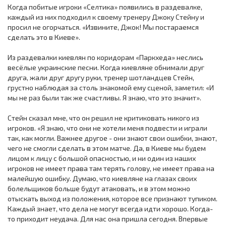
Когда побитые игроки «Селтика» появились в раздевалке,
каждый из них подходил к своему тренеру Джоку Стейну и
просил не огорчаться. «Извините, Джок! Мы постараемся
сделать это в Киеве».
Из раздевалки киевлян по коридорам «Паркхеда» неслись
весёлые украинские песни. Когда киевляне обнимали друг
друга, жали друг другу руки, тренер шотландцев Стейн,
грустно наблюдая за столь знакомой ему сценой, заметил: «И
мы не раз были так же счастливы. Я знаю, что это значит».
Стейн сказал мне, что он решил не критиковать никого из
игроков. «Я знаю, что они не хотели меня подвести и играли
так, как могли. Важнее другое - они знают свои ошибки, знают,
чего не смогли сделать в этом матче. Да, в Киеве мы будем
лицом к лицу с большой опасностью, и ни один из наших
игроков не имеет права там терять голову, не имеет права на
малейшую ошибку. Думаю, что киевляне на глазах своих
болельщиков больше будут атаковать, и в этом можно
отыскать выход из положения, которое все признают тупиком.
Каждый знает, что дела не могут всегда идти хорошо. Когда-
то приходит неудача. Для нас она пришла сегодня. Впервые