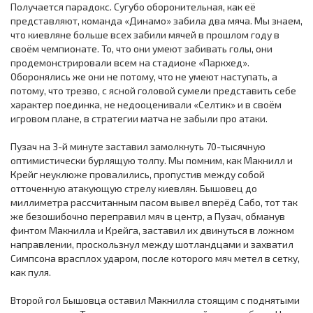
Получается парадокс. Сугубо оборонительная, как её
представляют, команда «Динамо» забила два мяча. Мы знаем,
что киевляне больше всех забили мячей в прошлом году в
своём чемпионате. То, что они умеют забивать голы, они
продемонстрировали всем на стадионе «Паркхед».
Оборонялись же они не потому, что не умеют наступать, а
потому, что трезво, с ясной головой сумели представить себе
характер поединка, не недооценивали «Селтик» и в своём
игровом плане, в стратегии матча не забыли про атаки.
Пузач на 3-й минуте заставил замолкнуть 70-тысячную
оптимистически бурлящую толпу. Мы помним, как Макнилл и
Крейг неуклюже провалились, пропустив между собой
отточенную атакующую стрелу киевлян. Бышовец до
миллиметра рассчитанным пасом вывел вперёд Сабо, тот так
же безошибочно переправил мяч в центр, а Пузач, обманув
финтом Макнилла и Крейга, заставил их двинуться в ложном
направлении, проскользнул между шотландцами и захватил
Симпсона врасплох ударом, после которого мяч метел в сетку,
как пуля.
Второй гол Бышовца оставил Макнилла стоящим с поднятыми