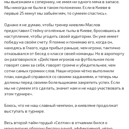
мы выезжаем к сопернику, не имея ни одного мяча в запасе.
Мы никогда не были в таком положении. Если в Киеве в
первые 25 минут мы забьём мяч, то сумеем спастись».
Однако я не думаю, чтобы тренер киевлян Маслов
предоставил Стейну оголённые тылы в Киеве, бросившись в
наступление, чтобы угодить своей аудитории. Он уже имеет
победу на своём счету. Я помню и пoнимаю его, когда он,
находясь в Глазго, куда прибыл раньше, чем игроки, тактично
отказывался от бесед о классе своей команды. Но в аэропорту
он разговорился: «Действия игроков на футбольном поле
говорят сами за себя, говорят громче и убедительнее, чем
сотни самых громких слов. Наши игроки чётко выполнили
план, каждый справился со своими заданиями, и теперь мы
должны перед своими болельщиками закрепить успех. Если
мы не сумеем это сделать, значит нам и не надо участвовать в
этом турнире».
Боюсь, что не наш славный чемпион, а киевляне продолжат
выступать в турнире.
Весь второй тайм гордый «Селтик» в отчаянии бился о
монолитную оборону беспощадной, эффективной, чётко