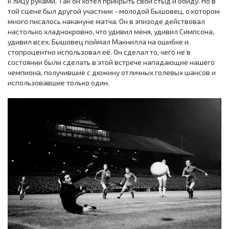
к лицу руками. Так он хотел прикрыть свой стыд и обиду. Но в
той сцене был другой участник - молодой Бышовец, о котором
много писалось накануне матча. Он в эпизоде действовал
настолько хладнокровно, что удивил меня, удивил Симпсона,
удивил вcex. Бышовец поймал Макнилла на ошибке и
стопроцентно использовал её. Он сделал то, чего не в
состоянии были сделать в этой встрече нападающие нашего
чемпиона, получившие с дюжину отличных голевых шансов и
использовавшие только один.