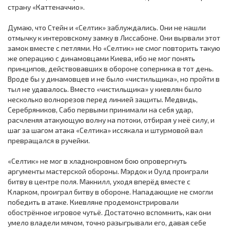
страну «Каттеначчио».
Думаю, что Стейн и «Селтик» заблуждались. Они не нашли
отмычку к интеровскому замку в Лиссабоне. Они вырвали этот
замок вместе с петлями. Но «Селтик» не смог повторить такую
же операцию с динамовцами Киева, ибо не мог понять
принципов, действовавших в обороне соперника в тот день.
Вроде бы у динамовцев и не было «чистильщика», но пройти в
тыл не удавалось. Вместо «чистильщика» у киевлян было
несколько волнорезов перед линией защиты. Медвидь,
Серебряников, Сабо первыми принимали на себя удар,
расчленяя атакующую волну на потоки, отбирая у неё силу, и
шаг за шагом атака «Селтика» иссякала и штурмовой вал
превращался в ручейки.
«Селтик» не мог в хладнокровном бою опровергнуть
аргументы мастерской обороны. Мэрдок и Оулд проиграли
битву в центре поля. Макнилл, уходя вперёд вместе с
Кларком, проиграл битву в обороне. Нападающие не смогли
победить в атаке. Киевляне продемонстрировали
обострённое игровое чутьё. Достаточно вспомнить, как они
умело владели мячом, точно разыгрывали его, давая себе