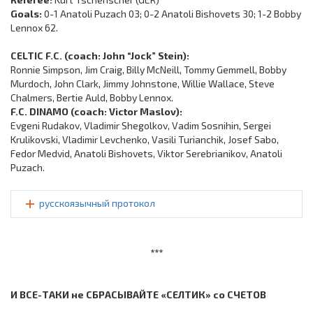
Goals:
0-1 Anatoli Puzach 03; 0-2 Anatoli Bishovets 30; 1-2 Bobby
Lennox 62.
CELTIC F.C. (coach: John “Jock” Stein):
Ronnie Simpson, Jim Craig, Billy McNeill, Tommy Gemmell, Bobby
Murdoch, John Clark, Jimmy Johnstone, Willie Wallace, Steve
Chalmers, Bertie Auld, Bobby Lennox.
F.C. DINAMO (coach: Victor Maslov):
Evgeni Rudakov, Vladimir Shegolkov, Vadim Sosnihin, Sergei
Krulikovski, Vladimir Levchenko, Vasili Turianchik, Josef Sabo,
Fedor Medvid, Anatoli Bishovets, Viktor Serebrianikov, Anatoli
Puzach.
русскоязычный протокол
***
И ВСЕ-ТАКИ не СБРАСЫВАЙТЕ «СЕЛТИК» со СЧЕТОВ