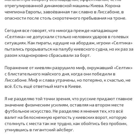
отрегулированной динамовской машины Киева. Корона
чемпиона Европы, завоёванная так славно в Лиссабоне, в
опасности после столь скоротечного пребывания на троне.
Сегодня все говорят, что никогда прежде нападающие
«Селтика» не допускали столько неловких ударов в голевых
ситуациях. Как пираты, идущие на абордаж, игроки «Селтика»
пытались прорываться на палубу киевского судна, но их раз за
разом хладнокровно сбрасывали за борт.
Поражение от киевлян разрушило миф, окружавший «Селтик»
с блистательного майского дня, когда они победили в
Лиссабоне. Миф и слава утрачены, но потеряно, к счастью, не
всё. Есть ещё ответный матч в Киеве.
Я не разделяю той точки зрения, что русские придают главное
значение физическим усилиям, оставляя на втором месте
футбольное искусство. Не разделяю я мнения тех, кто всё
валит на белоснежную крепость у киевских ворот, которую
столкнуть с места так же трудно, как обойтись без пробоин,
уткнувшись в гигантский айсберг.