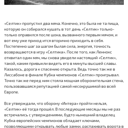
«Селтик» пропустил два мяча. Конечно, это была не та пища,
которую он собирался кушать в тот день «Селтик» только-
только оправился после шока, вызванного первым мячом, и
вот ему уже приход ится вторично приходить в себя.
Постепенно шаг за шагом былая сила, энергия, точность
возвращаются в игру «Селтика». После того, как Леннокс
отквитал один мяч, мы снова увидели настоящий «Селтик»,
такой, каким привыкли видеть его в минуты высшей славы.
Казалось, дорога к спасению открыта. Ведь точно так же в
Лиссабоне в финале Кубка чемпионов «Селтик» проигрывал.
Точно так же перед ним стояла мощная оборонительная стена,
пользовавшаяся репутацией самой несокрушимой во всей
Европе.
Все утверждали, что оборону «Интера» пройти нельзя,
«Селтик» её тогда прошёл. В последующие месяцы мы не раз
встречались с утверждениями, будто нынешний владелец
Кубка европейских чемпионов обладает ключами,
позволяющими открывать любые замки, распахивать ворота в