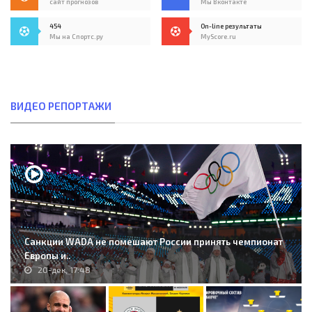
сайт прогнозов
Мы Вконтакте
454
On-line результаты
Мы на Спортс.ру
MyScore.ru
ВИДЕО РЕПОРТАЖИ
Санкции WADA не помешают России принять чемпионат
Европы и..
20-дек, 17:48