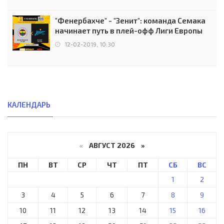
"Фенербахче" - "Зенит": команда Семака
начинает путь в плей-офф Лиги Европы
12-02-2019, 10:30
КАЛЕНДАРЬ
«
АВГУСТ 2026 »
ПН
ВТ
СР
ЧТ
ПТ
СБ
ВС
1
2
3
4
5
6
7
8
9
10
11
12
13
14
15
16