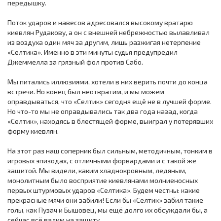
передышку.
Поток ударов и навесов адресовался высокому вратарю
киевлян Рудакову, а он с внешней небрежностью вылавливал
из воздуха один мяч за другим, лишь разжигая нетерпение
«Селтика». Именно в эти минуты судья предупредил
Джеммелла за грязный фол против Сабо.
Мы питались иллюзиями, хотели в них верить почти до конца
встречи. Но конец был неотвратим, и мы можем
оправдываться, что «Селтик» сегодня ещё не в лучшей форме.
Но что-то мы не оправдывались так два года назад, когда
«Селтик», находясь в блестящей форме, выиграл у потерявших
форму киевлян.
На этот раз наш соперник был сильным, методичным, тонким в
игровых эпизодах, с отличными форвардами и с такой же
защитой. Мы видели, каким хладнокровным, ледяным,
монолитным было восприятие киевлянами молниеносных
первых штурмовых ударов «Селтика». Будем честны: какие
прекрасные мячи они забили! Если бы «Селтик» забил такие
голы, как Пузач и Бышовец, мы ещё долго их обсуждали бы, а
сейчас всё валим на защиту.