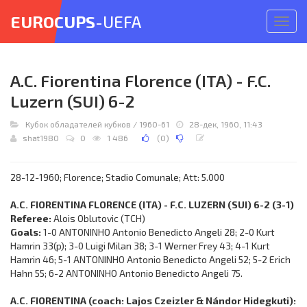
EUROCUPS
-UEFA
Откр
меню
A.C. Fiorentina Florence (ITA) - F.C.
Luzern (SUI) 6-2
Кубок обладателей кубков
/
1960-61
28-дек, 1960, 11:43
shat1980
0
1 486
(
0
)
28-12-1960; Florence; Stadio Comunale; Att: 5.000
A.C. FIORENTINA FLORENCE (ITA) - F.C. LUZERN (SUI) 6-2 (3-1)
Referee:
Alois Oblutovic (TCH)
Goals:
1-0 ANTONINHO Antonio Benedicto Angeli 28; 2-0 Kurt
Hamrin 33(p); 3-0 Luigi Milan 38; 3-1 Werner Frey 43; 4-1 Kurt
Hamrin 46; 5-1 ANTONINHO Antonio Benedicto Angeli 52; 5-2 Erich
Hahn 55; 6-2 ANTONINHO Antonio Benedicto Angeli 75.
A.C. FIORENTINA (coach: Lajos Czeizler & Nándor Hidegkuti):