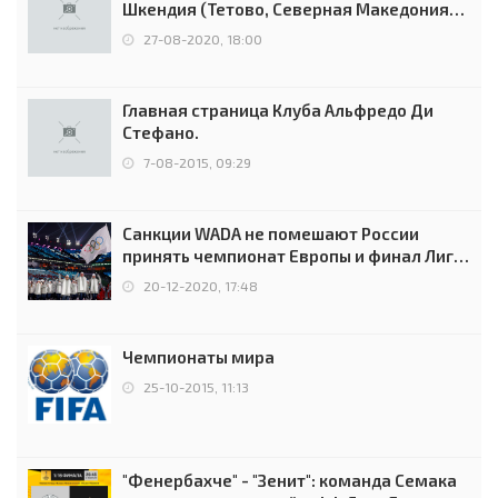
Шкендия (Тетово, Северная Македония) -
0:2 (0:0)
27-08-2020, 18:00
Главная страница Клуба Альфредо Ди
Стефано.
7-08-2015, 09:29
Санкции WADA не помешают России
принять чемпионат Европы и финал Лиги
чемпионов.
20-12-2020, 17:48
Чемпионаты мира
25-10-2015, 11:13
"Фенербахче" - "Зенит": команда Семака