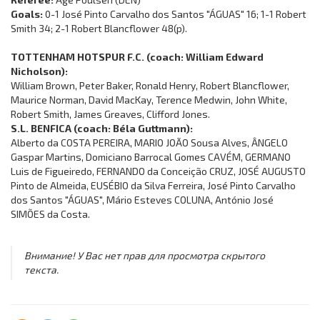
Goals:
0-1 José Pinto Carvalho dos Santos "ÁGUAS" 16; 1-1 Robert
Smith 34; 2-1 Robert Blancflower 48(p).
TOTTENHAM HOTSPUR F.C. (coach: William Edward
Nicholson):
William Brown, Peter Baker, Ronald Henry, Robert Blancflower,
Maurice Norman, David MacKay, Terence Medwin, John White,
Robert Smith, James Greaves, Clifford Jones.
S.L. BENFICA (coach: Béla Guttmann):
Alberto da COSTA PEREIRA, MARIO JOÃO Sousa Alves, ÂNGELO
Gaspar Martins, Domiciano Barrocal Gomes CAVÉM, GERMANO
Luis de Figueiredo, FERNANDO da Conceição CRUZ, JOSÉ AUGUSTO
Pinto de Almeida, EUSÉBIO da Silva Ferreira, José Pinto Carvalho
dos Santos "ÁGUAS", Mário Esteves COLUNA, António José
SIMÕES da Costa.
Внимание! У Вас нет прав для просмотра скрытого
текста.