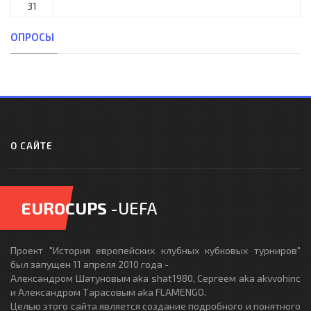
31
ОПРОСЫ
О САЙТЕ
EUROCUPS
-UEFA
Проект "История европейских клубных кубковых турниров"
был запущен 11 апреля 2010 года -
Александром Шатуновым aka shat1980, Сергеем aka akvvohinc
и Александром Тарасовым aka FLAMENGO.
Целью этого сайта является создание подробного и понятного