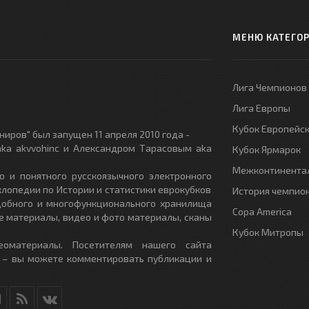
МЕНЮ КАТЕГО
Лига Чемпионов
Лига Европы
Кубок Европейс
иров" был запущен 11 апреля 2010 года -
ka akvvohinc и Александром Тарасовым aka
Кубок Ярмарок
Межконтинентал
о и понятного русскоязычного электронного
клопедии по Истории и статистики еврокубков
История чемпио
удобного и многофункционального хранилища
Copa America
е материалы, видео и фото материалы, сканы
Кубок Митропы
еоматериалы. Посетителям нашего сайта
 – вы можете комментировать публикации и