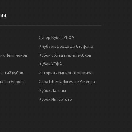
РИЙ
Супер Кубок УЕФА
Клуб Альфредо ди Стефано
ких Чемпионов
Кубок обладателей кубков
Кубок УЕФА
ьный кубок
История чемпионатов мира
натов Европы
Copa Libertadores de América
Кубок Латины
Кубок Интертото