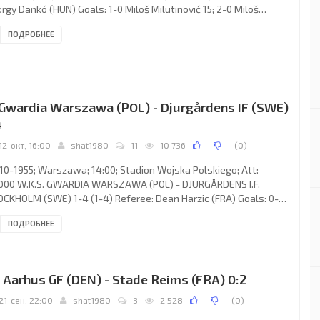
rgy Dankó (HUN) Goals: 1-0 Miloš Milutinović 15; 2-0 Miloš
utinović 29; 2-1 WALTER Castro BRANDÃO 49; 3-1 Miloš
ПОДРОБНЕЕ
utinović 64; 4-1 Miloš Milutinović 74; 4-2 WALTER Castro
NDÃO 77; 5-2 Stanoje Jocić 88. F.K. PARTIZAN (coach:
ksandar Tomašević): 1. Slavko Stojanović, 2. Bruno Belin, 3.
on Herceg, 4. Ranko Borozan, 5. Miodrag Jovanović, 6. Božidar
 Gwardia Warszawa (POL) - Djurgårdens IF (SWE)
4
12-окт, 16:00
shat1980
11
10 736
(
0
)
10-1955; Warszawa; 14:00; Stadion Wojska Polskiego; Att:
000 W.K.S. GWARDIA WARSZAWA (POL) - DJURGÅRDENS I.F.
CKHOLM (SWE) 1-4 (1-4) Referee: Dean Harzic (FRA) Goals: 0-1
n Eriksson 05; 1-1 Krzysztof Baszkiewicz 14; 1-2 John Eriksson
ПОДРОБНЕЕ
 1-3 John Eriksson 22; 1-4 Gösta Sandberg 29. W.K.S. GWARDIA
ach: Edward Brzozowski): 1. Tomasz Stefaniszyn, 2. Tadeusz
kowski, 3. Zdzisław Maruszkiewicz (с), 4. Zygmunt Ochmański,
Wojciech Hodyra, 6. Edmund Zientara, 7. Ryszard Krajewski,
. Aarhus GF (DEN) - Stade Reims (FRA) 0:2
21-сен, 22:00
shat1980
3
2 528
(
0
)