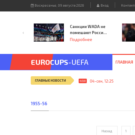
Воскресенье, 09 августа 2026
Вход
Контакт
Санкции WADA не
помешают России
принять
Подробнее
чемпионат
Европы и финал
Лиги чемпионов.
EUROCUPS
-UEFA
ГЛАВНАЯ
ГЛАВНЫЕ НОВОСТИ
04-сен, 12:25
ЦДКА (Мос
NEW
1955-56
Назад
1