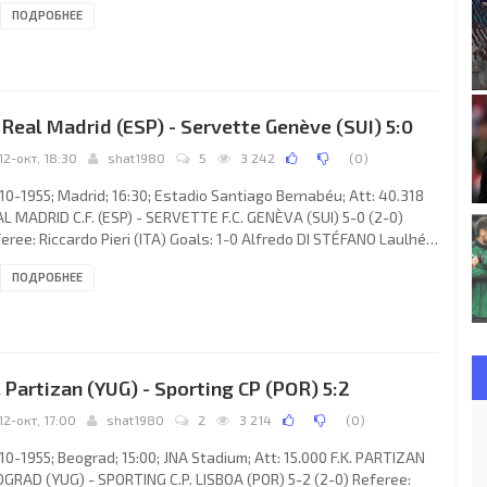
ПОДРОБНЕЕ
omeit 90. HIBERNIAN F.C. (coach: Hugh Shaw): 1. Willie Adams, 2.
lie MacFarlane, 3. John Paterson, 4. James Thompson, 5. Jackie
nderleith, 6. Thomas Preston, 7. John Buchanan, 10. Robert
be, 9. James Mulkerrin, 8. Eddie Turnbull
. Real Madrid (ESP) - Servette Genève (SUI) 5:0
12-окт, 18:30
shat1980
5
3 242
(
0
)
10-1955; Madrid; 16:30; Estadio Santiago Bernabéu; Att: 40.318
L MADRID C.F. (ESP) - SERVETTE F.C. GENÈVA (SUI) 5-0 (2-0)
eree: Riccardo Pieri (ITA) Goals: 1-0 Alfredo DI STÉFANO Laulhé
 2-0 José Iglesias Fernández «JOSEÍTO» 44; 3-0 José Héctor RIAL
ПОДРОБНЕЕ
uía 46; 4-0 Luis MOLOWNY Arbelo 54; 5-0 Alfredo DI STÉFANO
lhé 61. REAL C.F. (coach: José VILLALONGA Llorente): 1. Juan
larpe «JUANITO» ALONSO, 2. Joaquín NAVARRO Perona, 3.
rcos Alonso Imaz «MARQUITOS», 4. Ángel ATIENZA
. Partizan (YUG) - Sporting CP (POR) 5:2
12-окт, 17:00
shat1980
2
3 214
(
0
)
10-1955; Beograd; 15:00; JNA Stadium; Att: 15.000 F.K. PARTIZAN
GRAD (YUG) - SPORTING C.P. LISBOA (POR) 5-2 (2-0) Referee: