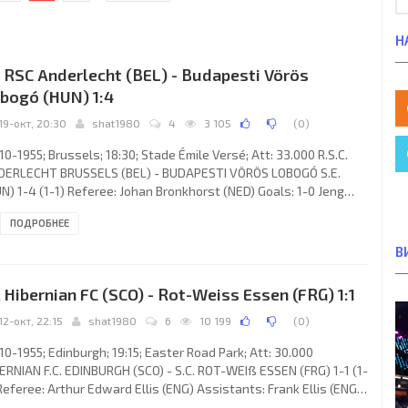
Н
. RSC Anderlecht (BEL) - Budapesti Vörös
bogó (HUN) 1:4
19-окт, 20:30
shat1980
4
3 105
(
0
)
10-1955; Brussels; 18:30; Stade Émile Versé; Att: 33.000 R.S.C.
DERLECHT BRUSSELS (BEL) - BUDAPESTI VÖRÖS LOBOGÓ S.E.
N) 1-4 (1-1) Referee: Johan Bronkhorst (NED) Goals: 1-0 Jeng
 den Bosch 03; 1-1 Nándor Hidegkuti 25; 1-2 Mihály Lantos 78; 1-
ПОДРОБНЕЕ
éter Palotás 85; 1-4 Imre Kovács I 86. R.S.C. ANDERLECHT (coach:
liam Gormlie): 1. Félix Week, 2. Henri Matthys, 3. Willem de
В
ter, 4. Jacques Culot, 5. Martin Lippens, 6. Pierre Hanon, 7. Jef
ion, 8. Hippolyte Van den Bosch, 9. Jef
. Hibernian FC (SCO) - Rot-Weiss Essen (FRG) 1:1
12-окт, 22:15
shat1980
6
10 199
(
0
)
10-1955; Edinburgh; 19:15; Easter Road Park; Att: 30.000
ERNIAN F.C. EDINBURGH (SCO) - S.C. ROT-WEIß ESSEN (FRG) 1-1 (1-
Referee: Arthur Edward Ellis (ENG) Assistants: Frank Ellis (ENG),
my A. Cattlin (ENG) Goals: 1-0 John Buchanan 05; 1-1 Fritz