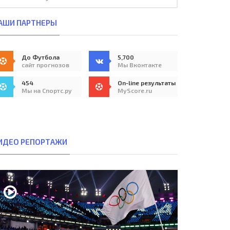
АШИ ПАРТНЕРЫ
До Футбола
5,700
сайт прогнозов
Мы Вконтакте
454
On-line результаты
Мы на Спортс.ру
MyScore.ru
ИДЕО РЕПОРТАЖИ