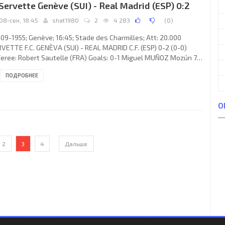
 Servette Genève (SUI) - Real Madrid (ESP) 0:2
08-сен, 18:45
shat1980
2
4 283
(
0
)
09-1955; Genève; 16:45; Stade des Charmilles; Att: 20.000
VETTE F.C. GENÈVA (SUI) - REAL MADRID C.F. (ESP) 0-2 (0-0)
eree: Robert Sautelle (FRA) Goals: 0-1 Miguel MUÑOZ Mozún 74;
 José Héctor RIAL Laguía 89. SERVETTE F.C. (coach: Karl Rappan):
ПОДРОБНЕЕ
Toni Rüesch, 2. Rudolf Gyger, 3. Gilbert Dutoit (c), 4. Franz
efowski, 5. Charles Casali, 6. Werner Kaelin, 7. André Nagy, 8.
rles Kunz, 10. Francis Anker, 9. Hans-Peter Friedländer, 11.
О
nard Coutaz. REAL C.F. (coach: José
2
3
4
Дальше