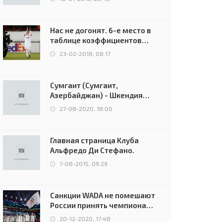
Нас не догонят. 6-е место в
таблице коэффициентов
УЕФА остаётся за Россией
23-02-2018, 08:17
Сумгаит (Сумгаит,
Азербайджан) - Шкендия
(Тетово, Северная
27-08-2020, 18:00
Македония) - 0:2 (0:0)
Главная страница Клуба
Альфредо Ди Стефано.
7-08-2015, 09:29
Санкции WADA не помешают
России принять чемпионат
Европы и финал Лиги
20-12-2020, 17:48