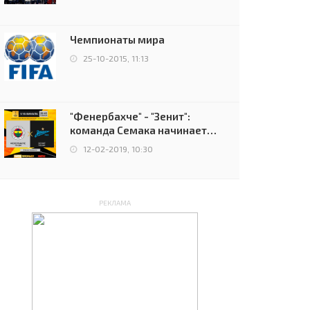
чемпионов.
Чемпионаты мира
25-10-2015, 11:13
"Фенербахче" - "Зенит":
команда Семака начинает
путь в плей-офф Лиги
12-02-2019, 10:30
Европы
РЕКЛАМА