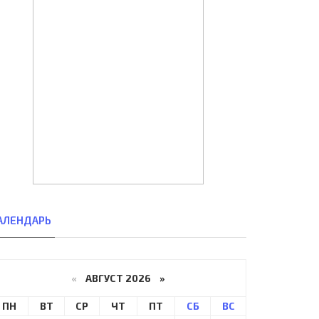
АЛЕНДАРЬ
«
АВГУСТ 2026 »
ПН
ВТ
СР
ЧТ
ПТ
СБ
ВС