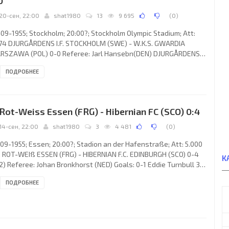
0
20-сен, 22:00
shat1980
13
9 695
(
0
)
09-1955; Stockholm; 20:00?; Stockholm Olympic Stadium; Att:
74 DJURGÅRDENS I.F. STOCKHOLM (SWE) - W.K.S. GWARDIA
RSZAWA (POL) 0-0 Referee: Jarl Hansebn(DEN) DJURGÅRDENS
. (coach: Frank Soo): 1. Arne Arvidsson, 2. Ola Forsberg, 3. Stig
ПОДРОБНЕЕ
tavsson, 4. Stig Holmström, 5. Karl-Erik Andersson (с), 6.
vard Parling, 7. Bernt Andersson, 8. Hans Tvilling, 9. Sven Tumba-
ansson, 10. Birger Stenman, 11. Gösta Sandberg. W.K.S.
RDIA (coach: Edward Brzozowski): 1. Tomasz Stefaniszyn, 2.
 Rot-Weiss Essen (FRG) - Hibernian FC (SCO) 0:4
14-сен, 22:00
shat1980
3
4 481
(
0
)
09-1955; Essen; 20:00?; Stadion an der Hafenstraße; Att: 5.000
. ROT-WEIß ESSEN (FRG) - HIBERNIAN F.C. EDINBURGH (SCO) 0-4
К
2) Referee: Johan Bronkhorst (NED) Goals: 0-1 Eddie Turnbull 35;
 Lawrie Reilly 44; 0-3 Eddie Turnbull 53; 0-4 Willie Ormond 81.
ПОДРОБНЕЕ
. ROT-WEIß (coach: Fritz Szepan): 1. Fritz Herkenrath, 2. Joachim
isch, 3. Walter Zastrau, 4. Willi Köchling, 5. Heinz Wewers (c), 6.
t Roetger, 7. Johannes Hubertus Röhrig, 8. Willi Vordenbäumen,
Fritz Abromeit, 10. Vitus