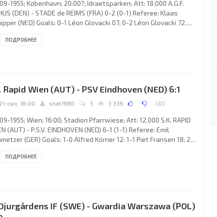
09-1955; København; 20:00?; Idraetsparken; Att: 18.000 A.G.F.
US (DEN) - STADE de REIMS (FRA) 0-2 (0-1) Referee: Klaas
ipper (NED) Goals: 0-1 Léon Glovacki 07; 0-2 Léon Glovacki 72.
.F. ÅRHUS (coach: Géza Toldi): 1. Henry From, 2. John Amdisen, 3.
ПОДРОБНЕЕ
 Knudsen, 4. Erik Kuld Jensen, 5. Hans Christian Wedelsted
lsen, 6. Jørgen Olesen, 7. Svenning Pilgaard, 8. Gunnar Kjeldberg,
Henning Bjerregaard, 10. Aage Rou Jensen (с), 11. Ib Thygesen.
DE de REIMS (coach: Albert Batteux):
. Rapid Wien (AUT) - PSV Eindhoven (NED) 6:1
21-сен, 18:00
shat1980
3
3 339
(
0
)
09-1955; Wien; 16:00; Stadion Pfarrwiese; Att: 12.000 S.K. RAPID
N (AUT) - P.S.V. EINDHOVEN (NED) 6-1 (1-1) Referee: Emil
metzer (GER) Goals: 1-0 Alfred Körner 12: 1-1 Piet Fransen 18; 2-
runo Mehsarosch 55; 3-1 Gerhard Hanappi 56; 4-1 Alfred Körner
ПОДРОБНЕЕ
 5-1 Erich Probst 60; 6-1 Alfred Körner 82. S.K. RAPID (coach:
nz Wagner): 1. Herbert Gartner, 2. Johann Riegler, 3. Robert
fka, 4. Josef Höltl, 5. Lothar Bilek, 6. Karl Gießer, 7. Paul Halla, 8.
hard Hanappi (c), 9. Bruno
 Djurgårdens IF (SWE) - Gwardia Warszawa (POL)