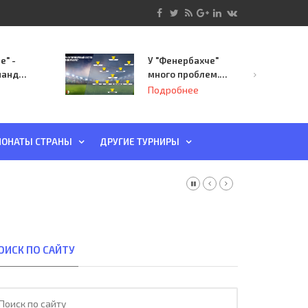
е" -
У "Фенербахче"
манда
много проблем.
инает
Но он опасен для
Подробнее
й-офф
"Зенита"
ы
ОНАТЫ СТРАНЫ
ДРУГИЕ ТУРНИРЫ
ОИСК ПО САЙТУ