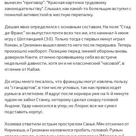
вынесен "приговор": "Красная карточка трудовому
законодательству". Слышал, как какой-то болельщик вступил с
пожилой активисткой в жесткую перепалку.
Дешам явно определился с основным составом. На поле "Стад
де Франс" он выпустил почти всех тех же, кто начинал 4 июня
игру с Шотландией (3:0). Только тогда с первых минут играл
Коман, а Гризманн вышел вместо него после перерыва. Теперь
произошло наоборот. Позицию перед линией обороны вновь
доверили Канте, отлично проявившему себя во встрече
недельной давности, хотя он и не классический "часовой", в
отличие от Кабая.
До игры много писалось, что французы могут извлечь пользу
из "стандартов", в том числе угловых, так как превосходят
румын в атлетизме. И вдруг после корнера уже на 4-й минуте
чудом не забил Станку, которому сделал скидку головой
Андоне. Удар наносился в упор, но Ллорис все же сумел
подставить корпус.
Хозяева ответили острым прострелом Санья. Мяч отскочил от
Кирикеша, и Гризманн изловчился пробить головой. Румын
спасла штанга, а стадион слаженно заголосил "Марсельзу".