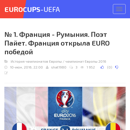
EUROCUPS
-UEFA
Откр
меню
№ 1. Франция - Румыния. Поэт
Пайет. Франция открыла EURO
победой
История чемпионатов Европы
/
чемпионат Европы 2016
10-июн, 2016, 22:00
shat1980
3
1 952
(
0
)