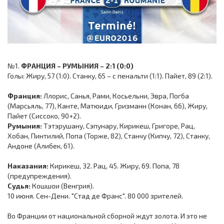
№1.
ФРАНЦИЯ – РУМЫНИЯ – 2:1 (0:0)
Голы: Жиру, 57 (1:0). Станку, 65 – с пенальти (1:1). Пайет, 89 (2:1).
Франция:
Ллорис, Санья, Рами, Косьельни, Эвра, Погба
(Марсьяль, 77), Канте, Матюиди, Гризманн (Конан, 66), Жиру,
Пайет (Сиссоко, 90+2).
Румыния:
Тэтэрушану, Сэпунару, Кирикеш, Григоре, Рац,
Хобан, Пинтилий, Попа (Торже, 82), Станчу (Кипчу, 72), Станку,
Андоне (Алибек, 61).
Наказания:
Кирикеш, 32. Рац, 45. Жиру, 69. Попа, 78
(предупреждения).
Судья:
Кошшои (Венгрия).
10 июня. Сен-Дени. "Стад де Франс". 80 000 зрителей.
Во Франции от национальной сборной ждут золота. И это не