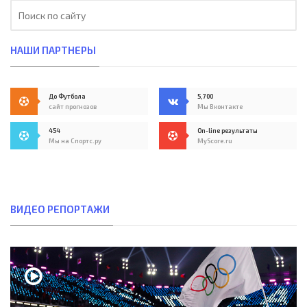
НАШИ ПАРТНЕРЫ
До Футбола
5,700
сайт прогнозов
Мы Вконтакте
454
On-line результаты
Мы на Спортс.ру
MyScore.ru
ВИДЕО РЕПОРТАЖИ