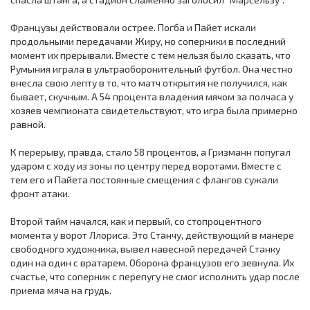
Французы действовали острее. Погба и Пайет искали
продольными передачами Жиру, но соперники в последний
момент их прерывали. Вместе с тем нельзя было сказать, что
Румыния играла в ультраоборонительный футбол. Она честно
внесла свою лепту в то, что матч открытия не получился, как
бывает, скучным. А 54 процента владения мячом за полчаса у
хозяев чемпионата свидетельствуют, что игра была примерно
равной.
К перерыву, правда, стало 58 процентов, а Гризманн попугал
ударом с ходу из зоны по центру перед воротами. Вместе с
тем его и Пайета постоянные смещения с флангов сужали
фронт атаки.
Второй тайм начался, как и первый, со стопроцентного
момента у ворот Ллориса. Это Станчу, действующий в манере
свободного художника, вывел навесной передачей Станку
один на один с вратарем. Оборона французов его зевнула. Их
счастье, что соперник с перепугу не смог исполнить удар после
приема мяча на грудь.