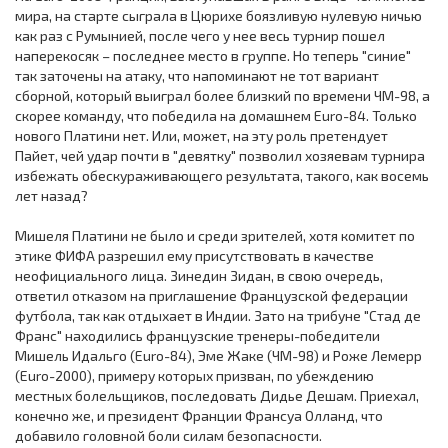
мира, на старте сыграла в Цюрихе боязливую нулевую ничью
как раз с Румынией, после чего у нее весь турнир пошел
наперекосяк – последнее место в группе. Но теперь "синие"
так заточены на атаку, что напоминают не тот вариант
сборной, который выиграл более близкий по времени ЧМ-98, а
скорее команду, что победила на домашнем Euro-84. Только
нового Платини нет. Или, может, на эту роль претендует
Пайет, чей удар почти в "девятку" позволил хозяевам турнира
избежать обескураживающего результата, такого, как восемь
лет назад?
Мишеля Платини не было и среди зрителей, хотя комитет по
этике ФИФА разрешил ему присутствовать в качестве
неофициального лица. Зинедин Зидан, в свою очередь,
ответил отказом на приглашение Французской федерации
футбола, так как отдыхает в Индии. Зато на трибуне "Стад де
Франс" находились французские тренеры-победители
Мишель Идальго (Euro-84), Эме Жаке (ЧМ-98) и Роже Лемерр
(Euro-2000), примеру которых призван, по убеждению
местных болельщиков, последовать Дидье Дешам. Приехал,
конечно же, и президент Франции Франсуа Олланд, что
добавило головной боли силам безопасности.