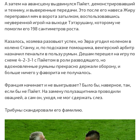
А затем на авансцену выдвинулся Пайет, демонстрировавший
и технику, и выверенные передачи. Это после его навеса Жиру
переправил мяч в ворота затылком, воспользовавшись
неуверенной игрой на выходе Тэтэрушану, которому не
помогли его 198 сантиметров роста.
Казалось, хозяева разовьют успех, но Эвра угодил коленом в
колено Станчу, и, по подсказке помощника, венгерский арбитр
назначил пенальти в пользу румын. Дешам перешел на игру по
схеме 4-2-3-1 с Пайетом в роли разводящего, но
вдохновленные румыны прекрасно держали оборону, и
больше ничего у фаворита не получалось.
Франция начинает и не выигрывает? Было бы, наверное, так,
если бы не Пайет. На замену полузащитника проводили
овацией, а сам он, уходя, не мог сдержать слез.
Трибуны скандировали его фамилию.