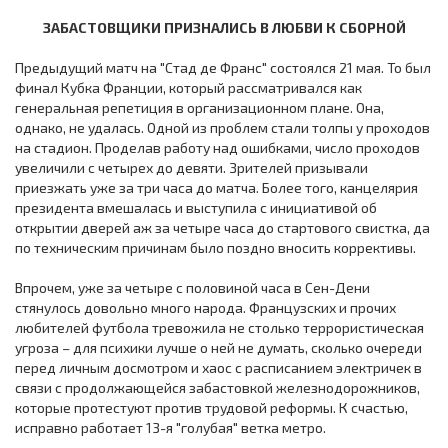
ЗАБАСТОВЩИКИ ПРИЗНАЛИСЬ В ЛЮБВИ К СБОРНОЙ
Предыдущий матч на "Стад де Франс" состоялся 21 мая. То был
финал Кубка Франции, который рассматривался как
генеральная репетиция в организационном плане. Она,
однако, не удалась. Одной из проблем стали толпы у проходов
на стадион. Проделав работу над ошибками, число проходов
увеличили с четырех до девяти. Зрителей призывали
приезжать уже за три часа до матча. Более того, канцелярия
президента вмешалась и выступила с инициативой об
открытии дверей аж за четыре часа до стартового свистка, да
по техническим причинам было поздно вносить коррективы.
Впрочем, уже за четыре с половиной часа в Сен-Дени
стянулось довольно много народа. Французских и прочих
любителей футбола тревожила не столько террористическая
угроза – для психики лучше о ней не думать, сколько очереди
перед личным досмотром и хаос с расписанием электричек в
связи с продолжающейся забастовкой железнодорожников,
которые протестуют против трудовой реформы. К счастью,
исправно работает 13-я "голубая" ветка метро.