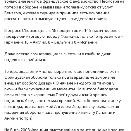
только знаменитое французское фанфаронство. Несмотря на
потери в обороне и вызвавший полемику отказ от услуг
Бензема, у хозяев турнира в принципе есть основания
рассчитывать на высшую ступень пьедестала почета.
В опросе L'Equipe целых 48 процентов из 145 тысяч человек
предрекли итоговую победу Франции, только 16 процентов –
Германии, 10 – Англии, 8 – Бельгии и 6 – Испании.
Даже всегда сомневающиеся скептики в глубине души
надеются ошибиться.
Теперь ряды оптимистов, вероятно, еще пополнились, хотя
французская оборона только подтвердила: не зря она не
внушает особого доверия. В начале каждого из таймов у
румын были сумасшедшие моменты. Но в итоге благодаря
великолепно сыгравшему Паейту румынский орешек
поддался. А ведь он весьма крепкий. На отборочном этапе у
команды, возглавляемой Ангелом Иорданеску, была самая
надежная оборона – два пропущенных мяча (у Испании и
Англии по три).
На Euro-2008 Франция, выступавшая в ранге вице-чемпионов