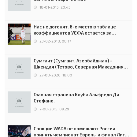
18-01-2015, 20:45
Нас не догонят. 6-е место в таблице
коэффициентов УЕФА остаётся за
Россией
23-02-2018, 08:17
Сумгаит (Сумгаит, Азербайджан) -
Шкендия (Тетово, Северная Македония) -
0:2 (0:0)
27-08-2020, 18:00
Главная страница Клуба Альфредо Ди
Стефано.
7-08-2015, 09:29
Санкции WADA не помешают России
принять чемпионат Европы и финал Лиги