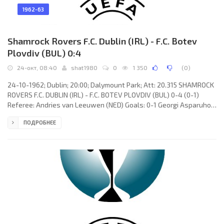
1962-63
Shamrock Rovers F.C. Dublin (IRL) - F.C. Botev
Plovdiv (BUL) 0:4
24-окт, 08:40
shat1980
0
1 350
(
0
)
24-10-1962; Dublin; 20:00; Dalymount Park; Att: 20.315 SHAMROCK
ROVERS F.C. DUBLIN (IRL) - F.C. BOTEV PLOVDIV (BUL) 0-4 (0-1)
Referee: Andries van Leeuwen (NED) Goals: 0-1 Georgi Asparuhov
02; 0-2 Stoichko Peshev 47; 0-3 Georgi Popov 70; 0-4 Georgi Popov
ПОДРОБНЕЕ
78. SHAMROCK ROVERS F.C. (coach: Sean Thomas): Pat Dunne, John
Keough, Ronnie Nolan, Mike Kehyll, Pat Courtney, Frank O’Neil,
John Fullam, Tommy Farrell, Tony O’Connell, John Mooney, Eddie
Bailham. F.C. BOTEV (coach: Georgi Genov): Georgi