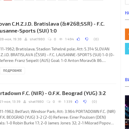
Н
ovan C.H.Z.J.D. Bratislava (&#268;SSR) - F.C.
usanne-Sports (SUI) 1:0
28-ноя, 19:38
shat1980
0
1 494
(
0
)
11-1962; Bratislava; Stadion Tehelné pole; Att: 5.314 SLOVAN
.Z.J.D. BRATISLAVA (ČSSR) - F.C. LAUSANNE-SPORTS (SUI) 1-0 (0-
Referee: Franz Seipelt (AUS) Goal: 1-0 Anton Moravčík 86.
VAN C.H.Z.J.D. (coach: Anton Bulla): Viliam Schrojf, Vojteh
ПОДРОБНЕЕ
čovič, Anton Urban, Ján Šlosariak, Jozef Vengloš, Štefan Kral,
něk Velecká, Anton Moravčík, Pavol Molnár, Jozef Obert,
В
ovít Cvetler. F.C.
rtadown F.C. (NIR) - O.F.K. Beograd (YUG) 3:2
21-ноя, 13:39
shat1980
0
1 339
(
0
)
11-1962; Belfast; Windsor Park; Att: 3.964 PORTADOWN F.C. (NIR)
.F.K. BEOGRAD (YUG) 3-2 (2-0) Referee: Einer Poulsen (DEN)
ls: 1-0 Robin Burke 17; 2-0 James Jones 32; 2-1 Milorad Popov
 2-2 Josip Skoblar 65; 3-2 Wilbur Cush 88. PORTADOWN F.C.