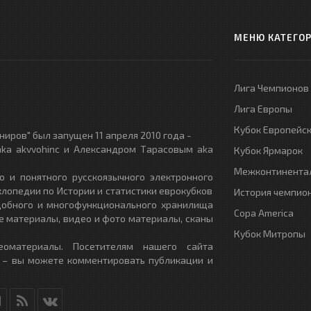
МЕНЮ КАТЕГО
Лига Чемпионов
Лига Европы
Кубок Европейс
иров" был запущен 11 апреля 2010 года -
ka akvvohinc и Александром Тарасовым aka
Кубок Ярмарок
Межконтинентал
о и понятного русскоязычного электронного
клопедии по Истории и статистики еврокубков
История чемпио
удобного и многофункционального хранилища
Copa America
е материалы, видео и фото материалы, сканы
Кубок Митропы
еоматериалы. Посетителям нашего сайта
 – вы можете комментировать публикации и