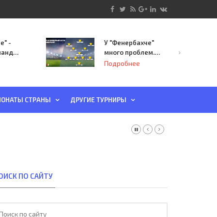
е" -
У "Фенербахче"
манда
много проблем.
инает
Но он опасен для
Подробнее
й-офф
"Зенита"
ы
ОНАТЫ СТРАНЫ
ДРУГИЕ ТУРНИРЫ
ОИСК ПО САЙТУ