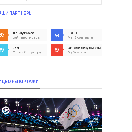
АШИ ПАРТНЕРЫ
До Футбола
5,700
сайт прогнозов
Мы Вконтакте
454
On-line результаты
Мы на Спортс.ру
MyScore.ru
ИДЕО РЕПОРТАЖИ