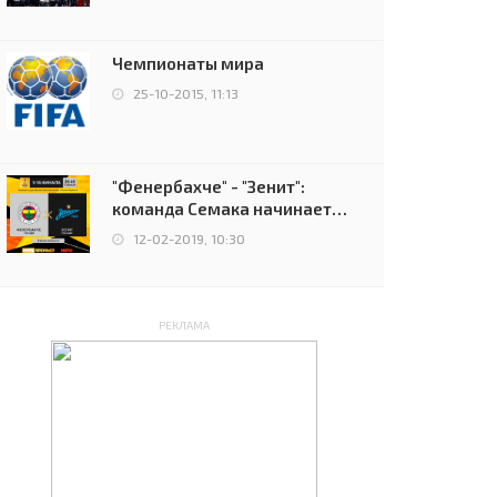
чемпионов.
Чемпионаты мира
25-10-2015, 11:13
"Фенербахче" - "Зенит":
команда Семака начинает
путь в плей-офф Лиги
12-02-2019, 10:30
Европы
РЕКЛАМА