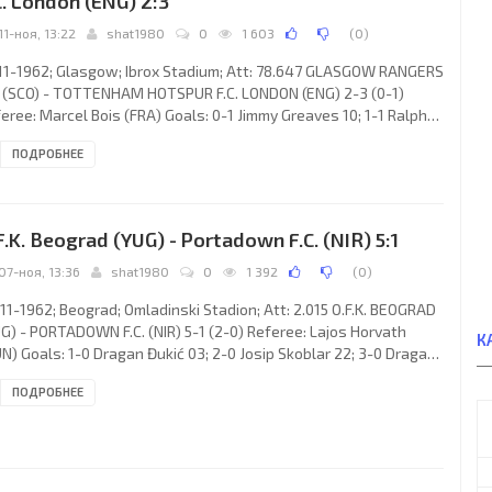
C. London (ENG) 2:3
11-ноя, 13:22
shat1980
0
1 603
(
0
)
11-1962; Glasgow; Ibrox Stadium; Att: 78.647 GLASGOW RANGERS
. (SCO) - TOTTENHAM HOTSPUR F.C. LONDON (ENG) 2-3 (0-1)
eree: Marcel Bois (FRA) Goals: 0-1 Jimmy Greaves 10; 1-1 Ralph
nd 47; 1-2 Robert Smith 50; 2-2 David Wilson 74; 2-3 Robert
ПОДРОБНЕЕ
th 87. GLASGOW RANGERS F.C. (coach: James Scotland Symon):
liam Ritchie, Robert Shearer, Eric Caldow, Harold Davis, Ronnie
innon, James Baxter, Willie Henderson, John McMillan, James
lar, Ralph Brand, David Wilson. TOTTENHAM HOTSPUR
F.K. Beograd (YUG) - Portadown F.C. (NIR) 5:1
07-ноя, 13:36
shat1980
0
1 392
(
0
)
11-1962; Beograd; Omladinski Stadion; Att: 2.015 O.F.K. BEOGRAD
G) - PORTADOWN F.C. (NIR) 5-1 (2-0) Referee: Lajos Horvath
К
N) Goals: 1-0 Dragan Đukić 03; 2-0 Josip Skoblar 22; 3-0 Dragan
leta 50; 4-0 Srđan Čebinac 56; 4-1 Dave Clements 58; 5-1 Josip
ПОДРОБНЕЕ
blar 78. O.F.K. (coach: Milovan Ćirić): Slobodan Veljković, Miroslav
ovanović, Todor Grujić, Milorad Popov, Jovan Cokić, Dragan Đukić,
gan Gugleta, Srđan