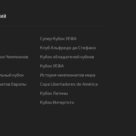
РИЙ
Супер Кубок УЕФА
Клуб Альфредо ди Стефано
ких Чемпионов
Кубок обладателей кубков
Кубок УЕФА
ьный кубок
История чемпионатов мира
натов Европы
Copa Libertadores de América
Кубок Латины
Кубок Интертото