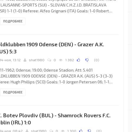
. LAUSANNE-SPORTS (SUI) - SLOVAN C.H.Z.J.D. BRATISLAVA
SR) 1-1 (1-0) Referee: Alfeo Grignani (ITA) Goals: 1-0 Robert
p 40; 1-1 Anton Moravčík 52. F.C. LAUSANNE-SPORTS (coach:
ПОДРОБНЕЕ
n Luciano): René Künzi, André Grobéty, Ely Tacchella, Kurt
ziker, Richard Dürr, Gilbert Rey, Zdravko Rajkov, Roger
lanthen, Kurt Armbruster, Robert Hosp, Charles Hertig. SLOVAN
.Z.J.D. (coach:
ldklubben 1909 Odense (DEN) - Grazer A.K.
US) 5:3
14-ноя, 13:12
shat1980
0
1 382
(
0
)
11-1962; Odense; 19:00; Odense Stadion; Att: 5.401
DKLUBBEN 1909 ODENSE (DEN) - GRAZER A.K. (AUS) 5-3 (3-3)
eree: Hugh Phillips (SCO) Goals: 1-0 Jørgen Petersen 06; 1-1
ter Koleznik 26; 2-1 Jørgen Petersen 31; 3-1 Jørgen Petersen 38;
ПОДРОБНЕЕ
 Walter Loske 39; 3-3 Hermann Stessl 42; 4-3 Jørgen Petersen
 5-3 Mogens Berg 75. BOLDKLUBBEN 1909 (coach: Alfons
lyayn): Svend Aage Rask, Erling Linde Larsen, Jordan Rask,
ing Nielsen, Bruno Eliasen, Hans Madsen, Mogens
C. Botev Plovdiv (BUL) - Shamrock Rovers F.C.
blin (IRL) 1:0
14-ноя, 08:42
shat1980
0
1 300
(
0
)