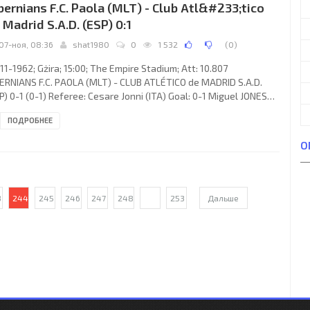
bernians F.C. Paola (MLT) - Club Atl&#233;tico
 Madrid S.A.D. (ESP) 0:1
07-ноя, 08:36
shat1980
0
1 532
(
0
)
11-1962; Gżira; 15:00; The Empire Stadium; Att: 10.807
ERNIANS F.C. PAOLA (MLT) - CLUB ATLÉTICO de MADRID S.A.D.
P) 0-1 (0-1) Referee: Cesare Jonni (ITA) Goal: 0-1 Miguel JONES
tillo 25. HIBERNIANS F.C. (coach: Jimmy Davidson): Alfred Mizzi,
ПОДРОБНЕЕ
n Privitera, Edward Gatt, Joseph Attard, Emanuel Attard, Louis
obald, Victor Cassar, Edward Theobald, James Mizzi, Francis
О
reb, Emanuel Sultana. CLUB ATLÉTICO (coach: Rafa García
ullo “TINTE”): Edgardo Mario
3
244
245
246
247
248
...
253
Дальше