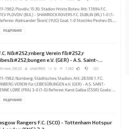
11-1962; Plovdiv; 15:30; Stadion Hristo Botev; Att: 17.694 F.C.
EV PLOVDIV (BUL) - SHAMROCK ROVERS F.C. DUBLIN (IRL) 1-0 (1-
Referee: Aleksander Škorić (YUG) Goal: 1-0 Stoichko Peshev 05.
. BOTEV (coach: Georgi Genov): Mihai Karushkov, Raino
ПОДРОБНЕЕ
aiotov, Georgi Chakarov, Viden Apostolov, Georgi Razloiski,
ko Stoinov, Dino Dermendgiev, Ivan Sotirov, Georgi Asparuhov,
ichko Peshev, Georgi Popov. SHAMROCK ROVERS F.C. (coach:
n Thomas): Pat Dunne, John Keough, Ronnie
 F.C. N&#252;rnberg Verein f&#252;r
ibes&#252;bungen e.V. (GER) - A.S. Saint-
201;tienne Loire (FRA) 3:0
14-ноя, 08:22
shat1980
0
1 362
(
0
)
11-1962; Nürnberg; Städtisches Stadion; Att: 28.506 1. F.C.
NBERG VEREIN für LEIBESÜBUNGEN e.V. (GER) - A.S. SAINT-
ENNE LOIRE (FRA) 3-0 (1-0) Referee: Karol Galba (ČSSR) Goals: 1-
einz Strehl 26; 2-0 Tasso Wild 64; 3-0 Kurt Haseneder 74. 1. F.C.
ПОДРОБНЕЕ
NBERG (coach: Herbert Widmayer): Roland Wabra, Horst
pold, Helmut Hilpert, Gustav Flachenecker, Ferdinand Wenauer,
fan Reisch, Peter Engeler, Kurt Haseneder, Heinz Strehl, Tasso
d, Richard
asgow Rangers F.C. (SCO) - Tottenham Hotspur