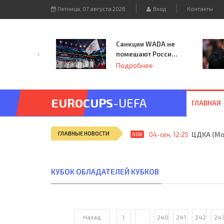
Пятница, 07 августа 2026
Вход
Контакты
Санкции WADA не
помешают России
принять
Подробнее
чемпионат
Европы и финал
Лиги чемпионов.
EUROCUPS
-UEFA
ГЛАВНАЯ
ГЛАВНЫЕ НОВОСТИ
04-сен, 12:25
ЦДКА (Мос
NEW
КУБОК ОБЛАДАТЕЛЕЙ КУБКОВ
Назад
1
...
240
241
242
24