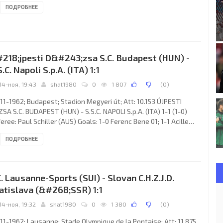
ПОДРОБНЕЕ
ach: Scotland “Gibby” MacKenzie): Frank Connor, Robin Burke,
an Campbell, Wilbur Cush, Kenneth Beatty, Walter Thompson,
es McMillan, James Jones, Anthony Gorman, Dave Clements,
n Laughlin. O.F.K. (coach: Milovan Ćirić):
218;jpesti D&#243;zsa S.C. Budapest (HUN) -
S.C. Napoli S.p.A. (ITA) 1:1
14-ноя, 19:43
shat1980
0
1 807
(
0
)
11-1962; Budapest; Stadion Megyeri út; Att: 10.153 ÚJPESTI
SA S.C. BUDAPEST (HUN) - S.S.C. NAPOLI S.p.A. (ITA) 1-1 (1-0)
eree: Paul Schiller (AUS) Goals: 1-0 Ferenc Bene 01; 1-1 Acille
schini 60. ÚJPESTI DÓZSA S.C. (coach: Gyula Szűcs): Ferenc Lung,
ПОДРОБНЕЕ
ő Káposzta, Pál Várhidi, Kálmán Sóvári, Ernő Solymosi, József
ni, Sándor Lenkei, János Göröcs, Ferenc Bene, Béla Kuharszki,
C. Lausanne-Sports (SUI) - Slovan C.H.Z.J.D.
atislava (&#268;SSR) 1:1
14-ноя, 19:32
shat1980
0
1 380
(
0
)
11-1962; Lausanne; Stade Olympique de la Pontaise; Att: 11.875