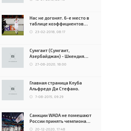
Нас не догонят. 6-е место в
таблице коэффициентов
УЕФА остаётся за Россией
23-02-2018, 08:17
Сумгаит (Сумгаит,
Азербайджан) - Шкендия
(Тетово, Северная
27-08-2020, 18:00
Македония) - 0:2 (0:0)
Главная страница Клуба
Альфредо Ди Стефано.
7-08-2015, 09:29
Санкции WADA не помешают
России принять чемпионат
Европы и финал Лиги
20-12-2020, 17:48