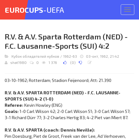
EUROCUPS
-UEFA
Откр
меню
R.V. & A.V. Sparta Rotterdam (NED) -
F.C. Lausanne-Sports (SUI) 4:2
Кубок обладателей кубков
/
1962-63
03-окт, 1962, 21:42
shat1980
0
1 376
(
0
)
03-10-1962; Rotterdam; Stadion Feijenoord; Att: 21.390
R.V. & A.V. SPARTA ROTTERDAM (NED) - F.C. LAUSANNE-
SPORTS (SUI) 4-2 (1-0)
Referee:
Kevin Howley (ENG)
Goals:
1-0 Carl Wilson 42; 2-0 Carl Wilson 51; 3-0 Carl Wilson 57;
3-1 Richard Dürr 77; 3-2 Charles Hertig 83; 4-2 Piet van Miert 87.
R.V. & A.V. SPARTA (coach: Dennis Neville):
Pim Doesburg, Piet de Groot, Freek van der Lee, Ad Verhoeven,