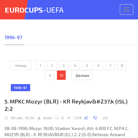
EUROCUPS
-UEFA
Откр
меню
1996-97
Назад
1
2
3
4
5
6
7
8
9
10
Дальше
1996-97
5. MPKC Mozyr (BLR) - KR Reykjav&#237;k (ISL)
2:2
08-авг, 19:00
dudd
0
1 219
(
0
)
08-08-1996; Mozyr; 18:00; Stadion Yunost; Att: 4.800 F.C. M.P.K.C.
MOZYR (BLR) - K. REYKJAVÍKUR (ICL) 2-2 (0-0) Referee: Armand