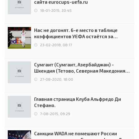
сайта eurocups-uefa.ru
18-01-2015, 20:45
Нас не догонят. 6-е место в таблице
коэффициентов УЕФА остаётся за
Россией
23-02-2018, 08:17
Сумгаит (Сумгаит, Азербайджан) -
Шкендия (Тетово, Северная Македония) -
0:2 (0:0)
27-08-2020, 18:00
Главная страница Клуба Альфредо Ди
Стефано.
7-08-2015, 09:29
Санкции WADA не помешают России