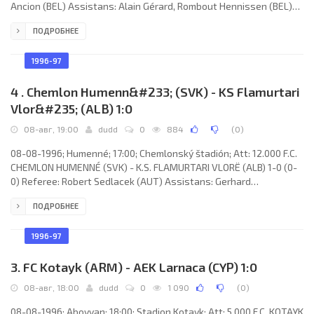
Ancion (BEL) Assistans: Alain Gérard, Rombout Hennissen (BEL)
Goals: 1-0 Sergey Yaromko 51; 2-0 Andrey Skorobogatko 73; 2-1
ПОДРОБНЕЕ
Ríkharður Daöason 84; 2-2 Þorsteinn Jónsson 90. F.C. M.P.K.C.
(coach: Anatoly Yurevich): Yuri Svirkov, Aleksandr Sednev,
Vyacheslav Levchuk, Viktor Kukar, Oleg Sysoev, Yuri Maleev, Boris
1996-97
Gorovoy (Dmitry Dinusyuk
4 . Chemlon Humenn&#233; (SVK) - KS Flamurtari
Vlor&#235; (ALB) 1:0
08-авг, 19:00
dudd
0
884
(
0
)
08-08-1996; Humenné; 17:00; Chemlonský štadión; Att: 12.000 F.C.
CHEMLON HUMENNÉ (SVK) - K.S. FLAMURTARI VLORË (ALB) 1-0 (0-
0) Referee: Robert Sedlacek (AUT) Assistans: Gerhard
Gerstenmayer, Roman Kollmann (AUT) Goal: 1-0 Ruslan Lubarsky
ПОДРОБНЕЕ
72. F.C. CHEMLON (coach: Andrej Daňko): Juraj Buček, Nikša Boljat,
Peter Dzúrik, František Hanc, Jaroslav Sovič, Vladimír Sivý (Marek
Lukáč 65), Jozef Valkučák, Igor
1996-97
3. FC Kotayk (ARM) - AEK Larnaca (CYP) 1:0
08-авг, 18:00
dudd
0
1 090
(
0
)
08-08-1996; Abovyan; 18:00; Stadion Kotayk; Att: 5.000 F.C. KOTAYK