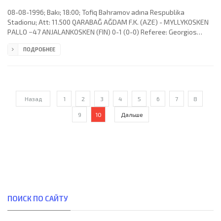
08-08-1996; Bakı; 18:00; Tofiq Bəhramov adına Respublika
Stadionu; Att: 11.500 QARABAĞ AĞDAM F.K. (AZE) - MYLLYKOSKEN
PALLO −47 ANJALANKOSKEN (FIN) 0-1 (0-0) Referee: Georgios
Fassolis (GRE) Assistans: Simeon Tsolakidis, Georgios Kasnaferis
ПОДРОБНЕЕ
(GRE) Goal: 0-1 Sami Mahlio 85 (pen). QARABAĞ F.K. (coach: Elbrus
Osman oğlu Abbasov): Camaləddin Əliyev, Mais Əzimov, Elşad
Əhmədov, Aslan Kərimov (Yaşar Hüseynov 83),
Назад
1
2
3
4
5
6
7
8
9
10
Дальше
ПОИСК ПО САЙТУ