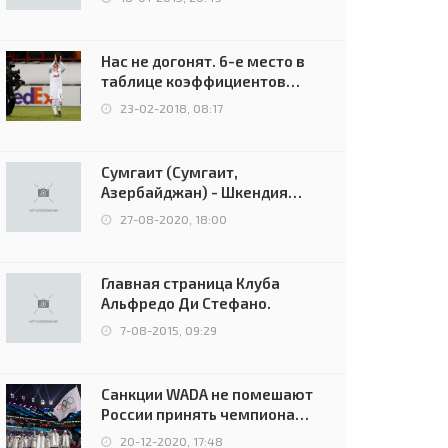
Нас не догонят. 6-е место в
таблице коэффициентов
УЕФА остаётся за Россией
23-02-2018, 08:17
Сумгаит (Сумгаит,
Азербайджан) - Шкендия
(Тетово, Северная
27-08-2020, 18:00
Македония) - 0:2 (0:0)
Главная страница Клуба
Альфредо Ди Стефано.
7-08-2015, 09:29
Санкции WADA не помешают
России принять чемпионат
Европы и финал Лиги
20-12-2020, 17:48