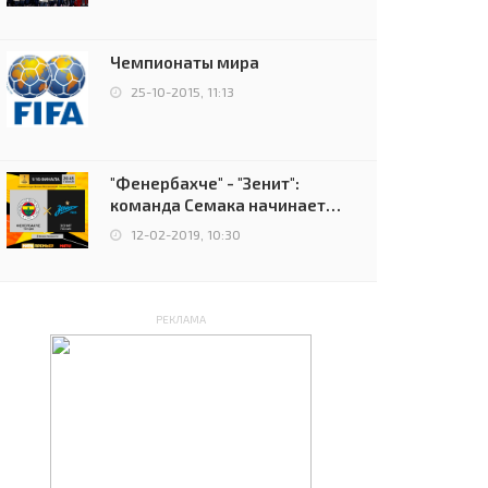
чемпионов.
Чемпионаты мира
25-10-2015, 11:13
"Фенербахче" - "Зенит":
команда Семака начинает
путь в плей-офф Лиги
12-02-2019, 10:30
Европы
РЕКЛАМА