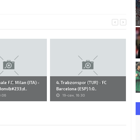
le F.C. Milan (ITA) -
4. Trabzonspor (TUR) - FC
P&
Honv&#233;d..
Barcelona (ESP) 1:0..
(H
0:06
19-сен, 16:30