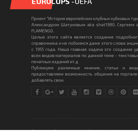
EUROCUPS
-UEFA
Проект "История европейских клубных кубковых турн
Александром Шатуновым aka shat1980, Сергеем a
FLAMENGO.
Целью этого сайта является создание подробног
справочника и не побоимся даже этого слова энци
с 1955 года. Наша главная задача это создание 
всех видов материалов по данной теме - текстовы
печатных изданий ит.д
Публикуем различные мнения, статьи и вид
предоставляем возможность общения на портале
добавлять свои.
© Copyright © 2010-2017. Разработано студией
DLE-THEME.