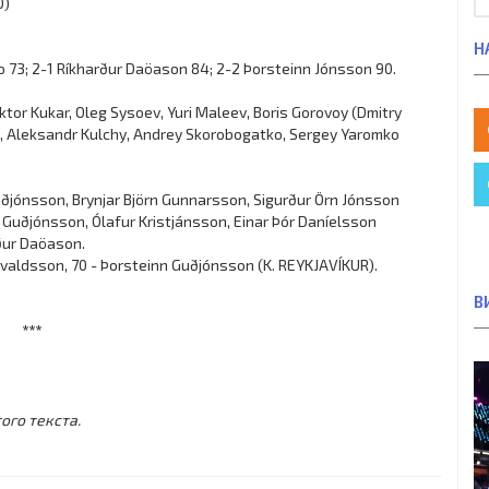
0)
Н
 73; 2-1 Ríkharður Daöason 84; 2-2 Þorsteinn Jónsson 90.
ktor Kukar, Oleg Sysoev, Yuri Maleev, Boris Gorovoy (Dmitry
), Aleksandr Kulchy, Andrey Skorobogatko, Sergey Yaromko
uðjónsson, Brynjar Björn Gunnarsson, Sigurður Örn Jónsson
 Guðjónsson, Ólafur Kristjánsson, Einar Þór Daníelsson
ður Daöason.
rvaldsson, 70 - Þorsteinn Guðjónsson (K. REYKJAVÍKUR).
В
***
ого текста.