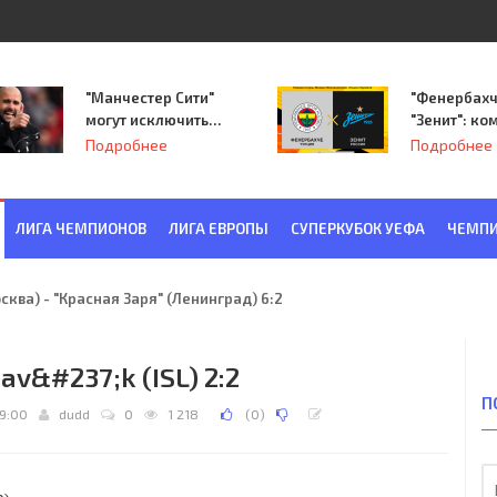
"Манчестер Сити"
"Фенербахч
могут исключить
"Зенит": ко
из Лиги
Семака нач
Подробнее
Подробнее
чемпионов.
путь в пле
Лиги Европ
ЛИГА ЧЕМПИОНОВ
ЛИГА ЕВРОПЫ
СУПЕРКУБОК УЕФА
ЧЕМПИ
ква) - "Красная Заря" (Ленинград) 6:2
av&#237;k (ISL) 2:2
П
19:00
dudd
0
1 218
(
0
)