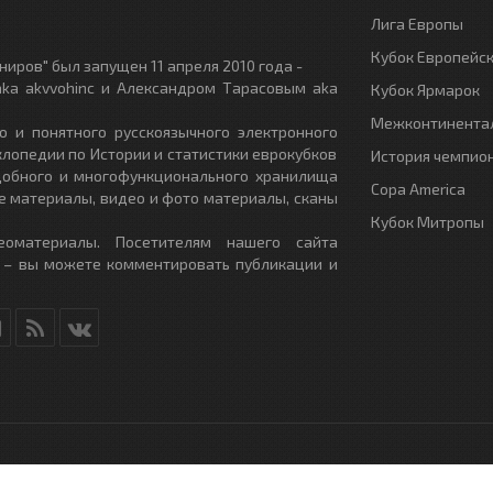
Лига Европы
Кубок Европейс
иров" был запущен 11 апреля 2010 года -
ka akvvohinc и Александром Тарасовым aka
Кубок Ярмарок
Межконтинентал
о и понятного русскоязычного электронного
клопедии по Истории и статистики еврокубков
История чемпио
удобного и многофункционального хранилища
Copa America
е материалы, видео и фото материалы, сканы
Кубок Митропы
еоматериалы. Посетителям нашего сайта
 – вы можете комментировать публикации и
RU
- All Rights Reserved.