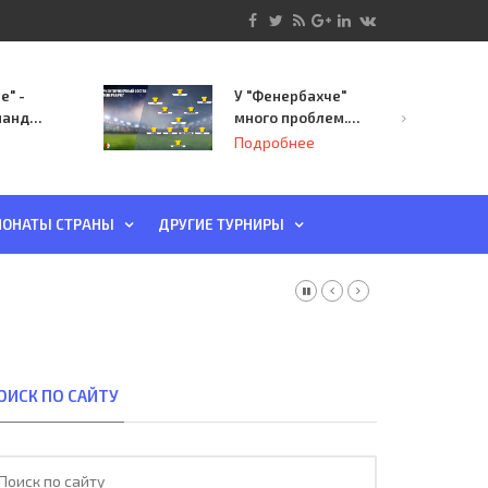
е" -
У "Фенербахче"
манда
много проблем.
инает
Но он опасен для
Подробнее
й-офф
"Зенита"
ы
ОНАТЫ СТРАНЫ
ДРУГИЕ ТУРНИРЫ
ОИСК ПО САЙТУ