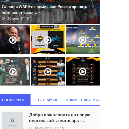
Санкции WADA не помешают России принять
чемпионат Европы и..
20-дек, 17:48
#233;csi D&#243;zsa S.C.
65. 1. FC Magdeburg (GDR) -
UN) - Juventus F.C. Torino..
Girondins Bordeaux (FRA) 0:1..
03-дек, 08:03
23-окт, 19:30
ПОПУЛЯРНОЕ
СЛУЧАЙНОЕ
КОММЕНТИРУЕМЫЕ
Добро пожаловать на новую
версию сайта eurocups-
uefa.ru
18-01-2015, 20:45