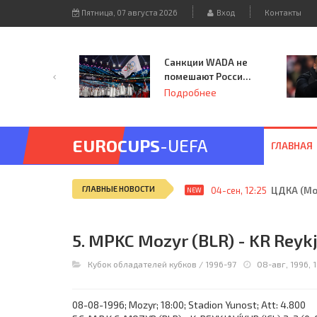
Пятница, 07 августа 2026
Вход
Контакты
Санкции WADA не
помешают России
принять
Подробнее
чемпионат
Европы и финал
Лиги чемпионов.
EUROCUPS
-UEFA
ГЛАВНАЯ
ГЛАВНЫЕ НОВОСТИ
04-сен, 12:25
ЦДКА (Мос
NEW
5. MPKC Mozyr (BLR) - KR Reykj
Кубок обладателей кубков
/
1996-97
08-авг, 1996, 
08-08-1996; Mozyr; 18:00; Stadion Yunost; Att: 4.800