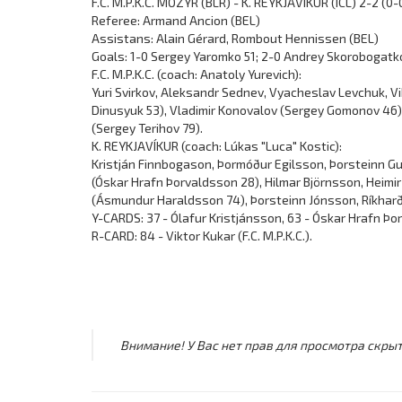
F.C. M.P.K.C. MOZYR (BLR) - K. REYKJAVÍKUR (ICL) 2-2 (0-
Referee: Armand Ancion (BEL)
Assistans: Alain Gérard, Rombout Hennissen (BEL)
Goals: 1-0 Sergey Yaromko 51; 2-0 Andrey Skorobogatko
F.C. M.P.K.C. (coach: Anatoly Yurevich):
Yuri Svirkov, Aleksandr Sednev, Vyacheslav Levchuk, Vi
Dinusyuk 53), Vladimir Konovalov (Sergey Gomonov 46
(Sergey Terihov 79).
K. REYKJAVÍKUR (coach: Lúkas "Luca" Kostic):
Kristján Finnbogason, Þormóður Egilsson, Þorsteinn G
(Óskar Hrafn Þorvaldsson 28), Hilmar Björnsson, Heimir
(Ásmundur Haraldsson 74), Þorsteinn Jónsson, Ríkhar
Y-CARDS: 37 - Ólafur Kristjánsson, 63 - Óskar Hrafn Þo
R-CARD: 84 - Viktor Kukar (F.C. M.P.K.C.).
Внимание! У Вас нет прав для просмотра скрыт