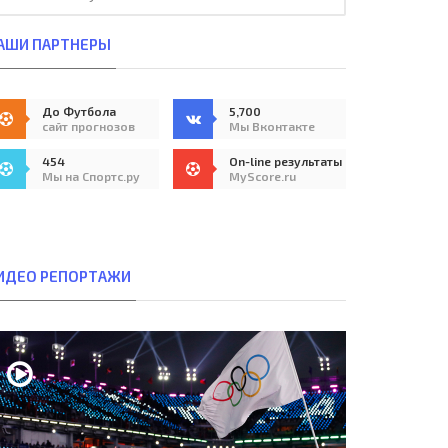
АШИ ПАРТНЕРЫ
До Футбола
5,700
сайт прогнозов
Мы Вконтакте
454
On-line результаты
Мы на Спортс.ру
MyScore.ru
ИДЕО РЕПОРТАЖИ