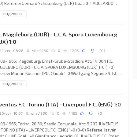
0) Referee: Gerhard Schulenburg (GER) Goal: 0-1 ADELARDO
ríguez Sánchez 80. N.K. DINAMO (coach:Ivan Jazbinšek): Zlatko
ПОДРОБНЕЕ
rić, Mladen Ramjlak, Petar Lončarić, Rudolf Belin, Vladimir
ković, Zlatko Mesić, Zdenko Kobešcak, Slaven Zambata, Ivica
, Stjepan Lamza, Krasnodar Rora. CLUB ATLÉTICO (coach:
C. Magdeburg (DDR) - C.C.A. Spora Luxembourg
UX) 1:0
22-сен, 08:28
shat1980
0
1 205
(
0
)
09-1965; Magdeburg; Ernst-Grube-Stadion; Att: 14.304 F.C.
DEBURG (DDR) - C.C.A. SPORA LUXEMBOURG (LUX) 1-0 (1-0)
eree: Marian Koczner (POL) Goal: 1-0 Wolfgang Seguin 24. F.C.
DEBURG (coach: Ernst “Anti” Kümmel): Wolfgang Blochwitz,
ПОДРОБНЕЕ
ner Wiedemann, Manfred Zapf, Rolf Retschlag, Ingolf Ruhlof,
fgang Seguin, Günter Kubisch, Peter Heuer, Hans-Joachim
ter, Reinhard Segger, Hermann Stöcker. C.C.A. SPORA (coach:
ventus F.C. Torino (ITA) - Liverpool F.C. (ENG) 1:0
tor Nurnberg): Friedhelm “Fred” Jesse, Erny Royer,
20-сен, 10:07
shat1980
0
1 185
(
0
)
09-1965; Torino; 20:30; Stadio Comunale; Att: 9.202 JUVENTUS
. TORINO (ITA) - LIVERPOOL F.C. (ENG) 1-0 (0-0) Referee: István
lt (HUN) Goal: 1-0 Gianfranco Leoncini 81. JUVENTUS F.C. (coach: