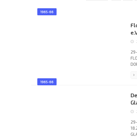
1965-66
Fl
e.
29-
FLO
DOR
Lot
58;
1965-66
65.
Deb
De
Fra
Gl
29-
18.
GLA