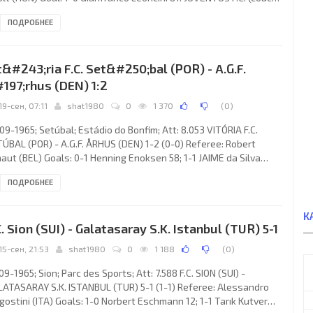
iberto HERRERA Udrizar): Roberto Anzolin, Adolfo Gori,
ПОДРОБНЕЕ
nfranco Leoncini, Giancarlo Bercellino, Sandro Salvadore, Bruno
zia, Gino Stacchini, Luis DEL SOL Cascajares, Silvio Bercellino,
ney Colônia Cunha “CINESINHO”, Giampaolo Menichelli.
t&#243;ria F.C. Set&#250;bal (POR) - A.G.F.
ERPOOL F.C. (coach: William “Bill”
197;rhus (DEN) 1:2
19-сен, 07:11
shat1980
0
1 370
(
0
)
09-1965; Setúbal; Estádio do Bonfim; Att: 8.053 VITÓRIA F.C.
ÚBAL (POR) - A.G.F. ÅRHUS (DEN) 1-2 (0-0) Referee: Robert
aut (BEL) Goals: 0-1 Henning Enoksen 58; 1-1 JAIME da Silva
ÇA 70; 1-2 Kjeld Jensen 72. VITÓRIA F.C. (coach: Fernando VAZ):
ПОДРОБНЕЕ
é Manuel Félix MOURINHO, Joaquim Adriano José da CONCEIÇÃO,
los Júnior TORPES, Carmo Santos HERCULANO, Manuel Luís dos
tos “CARRIÇO”, CARLOS Alberto
К
C. Sion (SUI) - Galatasaray S.K. Istanbul (TUR) 5-1
15-сен, 21:53
shat1980
0
1 188
(
0
)
09-1965; Sion; Parc des Sports; Att: 7.588 F.C. SION (SUI) -
ATASARAY S.K. ISTANBUL (TUR) 5-1 (1-1) Referee: Alessandro
gostini (ITA) Goals: 1-0 Norbert Eschmann 12; 1-1 Tarık Kutver