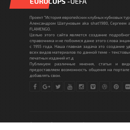
EUROCUPS
-UEFA
Проект "История европейских клубных кубковых турн
Александром Шатуновым aka shat1980, Сергеем a
FLAMENGO.
Целью этого сайта является создание подробног
справочника и не побоимся даже этого слова энци
с 1955 года. Наша главная задача это создание 
всех видов материалов по данной теме - текстовы
печатных изданий ит.д
Публикуем различные мнения, статьи и вид
предоставляем возможность общения на портале
добавлять свои.
© Copyright © 2010-2017. Разработано студией
DLE-THEME.