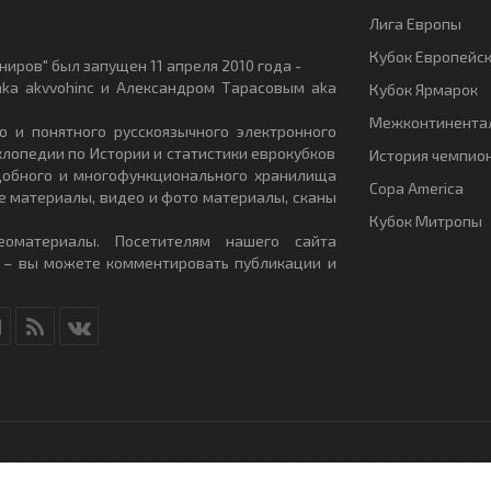
Лига Европы
Кубок Европейс
иров" был запущен 11 апреля 2010 года -
ka akvvohinc и Александром Тарасовым aka
Кубок Ярмарок
Межконтинентал
о и понятного русскоязычного электронного
клопедии по Истории и статистики еврокубков
История чемпио
удобного и многофункционального хранилища
Copa America
е материалы, видео и фото материалы, сканы
Кубок Митропы
еоматериалы. Посетителям нашего сайта
 – вы можете комментировать публикации и
RU
- All Rights Reserved.