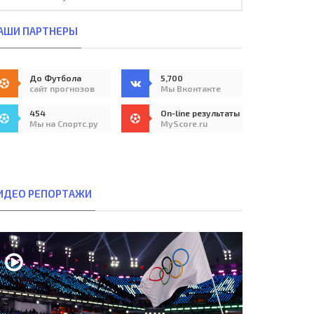
АШИ ПАРТНЕРЫ
До Футбола
5,700
сайт прогнозов
Мы Вконтакте
454
On-line результаты
Мы на Спортс.ру
MyScore.ru
ИДЕО РЕПОРТАЖИ