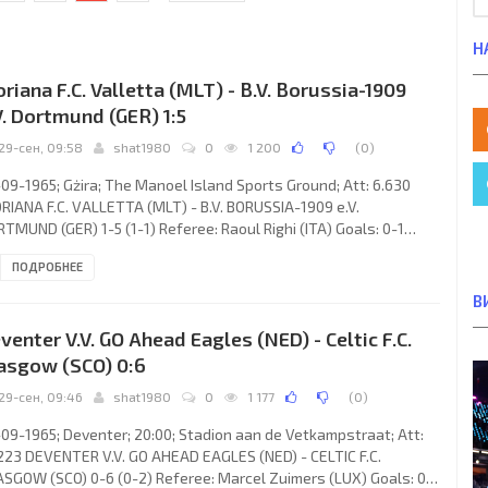
Н
oriana F.C. Valletta (MLT) - B.V. Borussia-1909
V. Dortmund (GER) 1:5
29-сен, 09:58
shat1980
0
1 200
(
0
)
09-1965; Gżira; The Manoel Island Sports Ground; Att: 6.630
RIANA F.C. VALLETTA (MLT) - B.V. BORUSSIA-1909 e.V.
TMUND (GER) 1-5 (1-1) Referee: Raoul Righi (ITA) Goals: 0-1
har Emmerich 27; 1-1 Charles Chirchop 29; 1-2 Reinhold Wosab
ПОДРОБНЕЕ
 1-3 Siegfried Held 62; 1-4 Siegfried Held 64; 1-5 Reinhold Wosab
 FLORIANA F.C. (coach: Anthony Borg): Anthony Borg, Alfred
В
ono, Joseph Grima, Edward Azzopardi, Emmanuel Debattista,
venter V.V. GO Ahead Eagles (NED) - Celtic F.C.
nkie Micallef, Charles Chirchop, Charles Buttigieg,
asgow (SCO) 0:6
29-сен, 09:46
shat1980
0
1 177
(
0
)
09-1965; Deventer; 20:00; Stadion aan de Vetkampstraat; Att:
223 DEVENTER V.V. GO AHEAD EAGLES (NED) - CELTIC F.C.
SGOW (SCO) 0-6 (0-2) Referee: Marcel Zuimers (LUX) Goals: 0-1