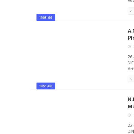
Vet
V.T
Čad
1965-66
Jos
STA
A.
Pi
26-
NIC
Art
(co
Chr
1965-66
Plo
Chr
N.
S.F
Ma
22-
DIN