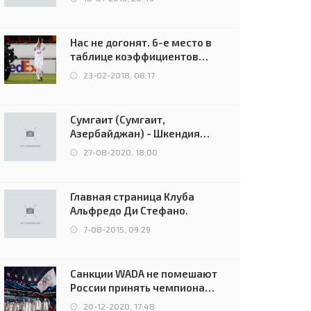
Нас не догонят. 6-е место в
таблице коэффициентов
УЕФА остаётся за Россией
23-02-2018, 08:17
Сумгаит (Сумгаит,
Азербайджан) - Шкендия
(Тетово, Северная
27-08-2020, 18:00
Македония) - 0:2 (0:0)
Главная страница Клуба
Альфредо Ди Стефано.
7-08-2015, 09:29
Санкции WADA не помешают
России принять чемпионат
Европы и финал Лиги
20-12-2020, 17:48