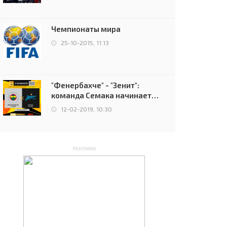
чемпионов.
Чемпионаты мира
25-10-2015, 11:13
"Фенербахче" - "Зенит":
команда Семака начинает
путь в плей-офф Лиги
12-02-2019, 10:30
Европы
РЕКЛАМА