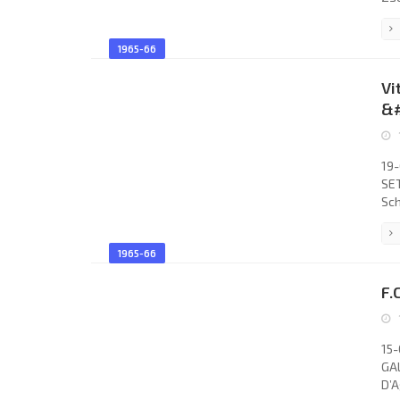
Her
Gia
1965-66
Maz
Sid
Vi
LIV
&#
19-
SET
Sch
GRA
Jos
1965-66
Car
San
F.
15-
GAL
D’A