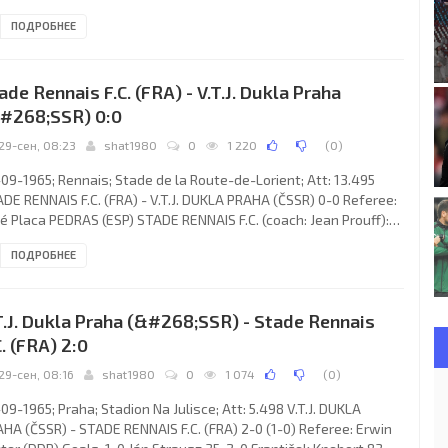
by Lennox 26; 0-2 John Hudges 29; 0-3 Jimmy Johnstone 48; 0-4
ПОДРОБНЕЕ
by Lennox 56; 0-5 Bobby Lennox 70; 0-6 Jimmy Johnstone 78. V.V.
AHEAD EAGLES (coach: František Fadrhonc): Nico van Zoghel,
p Butter, Henk Warnas, Gerard Somer, Rolf Thiemann, Henk
ade Rennais F.C. (FRA) - V.T.J. Dukla Praha
selaar, Wietze Veenstra, Roel Greving, Gerrit
#268;SSR) 0:0
29-сен, 08:23
shat1980
0
1 220
(
0
)
09-1965; Rennais; Stade de la Route-de-Lorient; Att: 13.495
DE RENNAIS F.C. (FRA) - V.T.J. DUKLA PRAHA (ČSSR) 0-0 Referee:
é Placa PEDRAS (ESP) STADE RENNAIS F.C. (coach: Jean Prouff):
rges Lamia, Jean-Pierre Darchen, Yves Boutet, René Sédolin,
ПОДРОБНЕЕ
is Cardiet, André Ascensio, Marcel Loncle, Jean-François
gent, Daniel Rodighiero, Claude Dubafle, Giovanni Pellegrini. V.T.J.
LA (coach: Josef Vejvoda): Ivo Viktor, Miroslav Cmarada, Ivo
T.J. Dukla Praha (&#268;SSR) - Stade Rennais
ák,
C. (FRA) 2:0
29-сен, 08:16
shat1980
0
1 074
(
0
)
09-1965; Praha; Stadion Na Julisce; Att: 5.498 V.T.J. DUKLA
HA (ČSSR) - STADE RENNAIS F.C. (FRA) 2-0 (1-0) Referee: Erwin