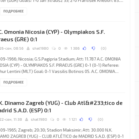
ter (DDR) Goals: 1-0 Ján Strausz 35; 2-0 František Knebort 83.
.J. DUKLA (coach: Josef Vejvoda): Ivo Viktor, Milan Dvořák, Jiří
ПОДРОБНЕЕ
ek, Ladislav Novák, Ján Geleta, Josef Masopust, Jan Brumovsky,
ef Vacenovský, František Knebort, Ján Strausz, Josef Jelínek.
DE RENNAIS F.C. (coach: Jean
C. Omonia Nicosia (CYP) - Olympiakos S.F.
raeus (GRE) 0:1
26-сен, 08:56
shat1980
0
1 386
(
0
)
09-1966; Nicosia; G.S.Pagipria Stadium; Att: 11.787 A.C. OMONIA
OSIA (CYP) - OLYMPIAKOS S.F. PIRAEUS (GRE) 0-1 (0-1) Referee:
hur Lentini (MLT) Goal: 0-1 Vassilis Botinos 05. A.C. OMONIA
ach: Georgi Ivanov Pavechev): Nicos Eleftheriadis, Costas
ПОДРОБНЕЕ
istou, Yiannos Ioannou, Stefanos Stefanou, Kostas Panagiotou,
utis Pallas, Andonis Kyriakou, Theosas Kolatheuo, Giorgos
istoforou, Melis Asprou, Andreas Konstantinou. OLYMPIAKOS
K. Dinamo Zagreb (YUG) - Club Atl&#233;tico de
. (coach: Marton Bukovi): Parasos Avgitidis, Orestis
drid S.A.D. (ESP) 0:1
22-сен, 11:38
shat1980
0
1 121
(
0
)
09-1965; Zagreb; 20:30; Stadion Maksimir; Att: 30.000 N.K.
AMO ZAGREB (YUG) - CLUB ATLÉTICO de MADRID S.A.D. (ESP) 0-1