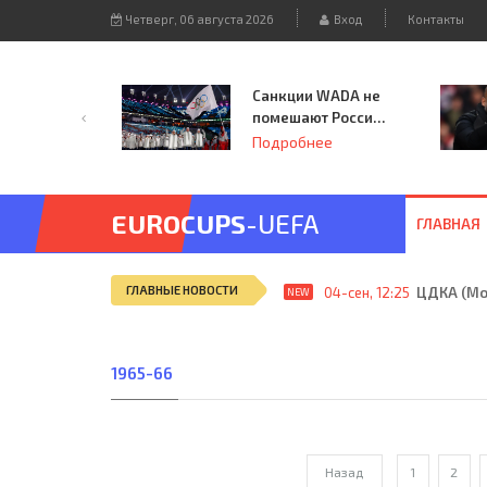
Четверг, 06 августа 2026
Вход
Контакты
Санкции WADA не
помешают России
принять
Подробнее
чемпионат
Европы и финал
Лиги чемпионов.
EUROCUPS
-UEFA
ГЛАВНАЯ
ГЛАВНЫЕ НОВОСТИ
04-сен, 12:25
ЦДКА (Мос
NEW
1965-66
Назад
1
2