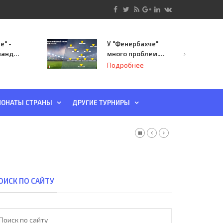
е" -
У "Фенербахче"
манда
много проблем.
инает
Но он опасен для
Подробнее
й-офф
"Зенита"
ы
ОНАТЫ СТРАНЫ
ДРУГИЕ ТУРНИРЫ
ОИСК ПО САЙТУ