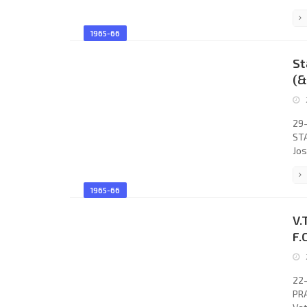
Bob
Bob
1965-66
GO 
Joo
St
Kan
(&
29-
STA
Jos
Geo
Lou
1965-66
Pri
DUK
V.
Nov
F.
22-
PRA