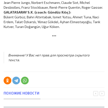
Jean Pierre Jungo, Norbert Eschmann, Claude Sixt, Michel
Desbiolles, Franz Stockbauer, René-Pierre Quentin, Roger Gasser.
GALATASARAY S.K. (coach: Gündüz Kılıç):
Bülent Gürbüz, Bahri Altıntabak, Ismet Yutsu, Ahmet Tuna, Naci
Erdem, Talat Özkarslı, Yılmaz Gökdel, Ayhan Elmastaşoğlu, Tarık
Kutver, Turan Doğangün, Uğur Köken.
***
Внимание! У Вас нет прав для просмотра скрытого
текста.
ПОХОЖИЕ НОВОСТИ