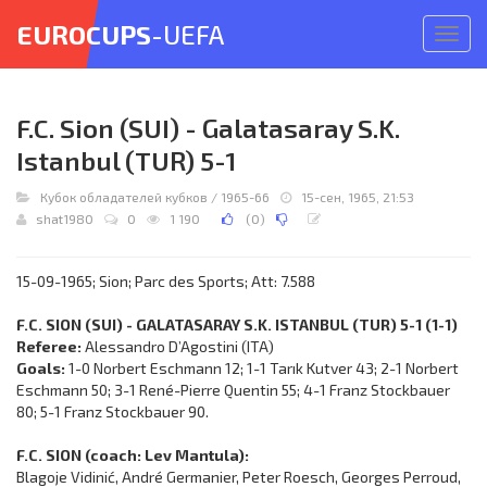
EUROCUPS
-UEFA
Откр
меню
F.C. Sion (SUI) - Galatasaray S.K.
Istanbul (TUR) 5-1
Кубок обладателей кубков
/
1965-66
15-сен, 1965, 21:53
shat1980
0
1 190
(
0
)
15-09-1965; Sion; Parc des Sports; Att: 7.588
F.C. SION (SUI) - GALATASARAY S.K. ISTANBUL (TUR) 5-1 (1-1)
Referee:
Alessandro D’Agostini (ITA)
Goals:
1-0 Norbert Eschmann 12; 1-1 Tarık Kutver 43; 2-1 Norbert
Eschmann 50; 3-1 René-Pierre Quentin 55; 4-1 Franz Stockbauer
80; 5-1 Franz Stockbauer 90.
F.C. SION (coach: Lev Mantula):
Blagoje Vidinić, André Germanier, Peter Roesch, Georges Perroud,