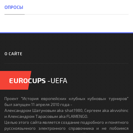
ОПРОСЫ
О САЙТЕ
EUROCUPS
-UEFA
Проект "История европейских клубных кубковых турниров"
был запущен 11 апреля 2010 года -
Александром Шатуновым aka shat1980, Сергеем aka akvvohinc
и Александром Тарасовым aka FLAMENGO.
Целью этого сайта является создание подробного и понятного
русскоязычного электронного справочника и не побоимся