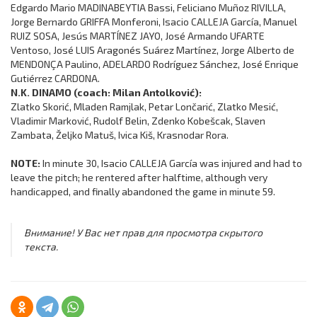
Edgardo Mario MADINABEYTIA Bassi, Feliciano Muñoz RIVILLA,
Jorge Bernardo GRIFFA Monferoni, Isacio CALLEJA García, Manuel
RUIZ SOSA, Jesús MARTÍNEZ JAYO, José Armando UFARTE
Ventoso, José LUIS Aragonés Suárez Martínez, Jorge Alberto de
MENDONÇA Paulino, ADELARDO Rodríguez Sánchez, José Enrique
Gutiérrez CARDONA.
N.K. DINAMO (coach: Milan Antolković):
Zlatko Skorić, Mladen Ramjlak, Petar Lončarić, Zlatko Mesić,
Vladimir Marković, Rudolf Belin, Zdenko Kobešcak, Slaven
Zambata, Željko Matuš, Ivica Kiš, Krasnodar Rora.
NOTE:
In minute 30, Isacio CALLEJA García was injured and had to
leave the pitch; he rentered after halftime, although very
handicapped, and finally abandoned the game in minute 59.
Внимание! У Вас нет прав для просмотра скрытого
текста.