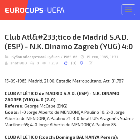
EUROCUPS
-UEFA
Откр
меню
Club Atl&#233;tico de Madrid S.A.D.
(ESP) - N.K. Dinamo Zagreb (YUG) 4:0
Кубок обладателей кубков
/
1965-66
15-сен, 1965, 11:31
shat1980
0
1 259
(
0
)
15-09-1965; Madrid; 21:00; Estadio Metropolitano; Att: 31.787
CLUB ATLÉTICO de MADRID S.A.D. (ESP) - N.K. DINAMO
ZAGREB (YUG) 4-0 (2-0)
Referee:
George McCabe (ENG)
Goals:
1-0 Jorge Alberto de MENDONÇA Paulino 10; 2-0 Jorge
Alberto de MENDONÇA Paulino 21; 3-0 José LUIS Aragonés Suárez
Martínez 65; 4-0 Jorge Alberto de MENDONÇA Paulino 85.
CLUB ATLÉTICO (coach: Domingo BALMANYA Perera):