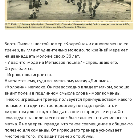
Берти Пикокк, шестой номер «Колрейна» и одновременно ее
тренер, выглядит удивительно молодо, по крайней мере лет
на двенадцать моложе своих 36 лет.
- У вас что, мода на Мэтьюзов пошла? - спрашиваю его.
Он улыбается.
- Играю, пока играется.
А играется ему, судя по киевскому матчу «Динамо» -
«Колрейн», неплохо. Он превосходно владеет мячом, хорошо
видит поле и в подлинном смысле слова - мозг команды.
Пикокк, играющий тренер, пользуется преимуществом, какого
не имеет ни один из тренеров: ему не надо прибегать к
хитростям для того, чтобы дать совет в процессе игры. Он
командует на поле, и его голос был слышен в течение всего
матча. Я не уверен, правда, что такое совмещение в общем-то
полезно для команды. От играющего тренера ускользает
многое из того, что видит тренер с трибуны.