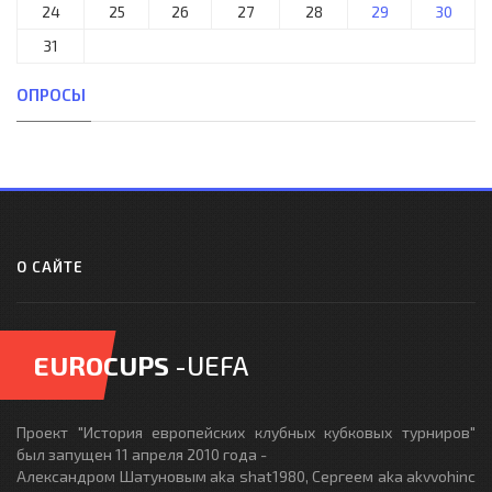
24
25
26
27
28
29
30
31
ОПРОСЫ
О САЙТЕ
EUROCUPS
-UEFA
Проект "История европейских клубных кубковых турниров"
был запущен 11 апреля 2010 года -
Александром Шатуновым aka shat1980, Сергеем aka akvvohinc