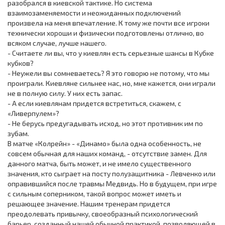
разобрался в киевской тактике. Но система
взаимозаменяемости и неожиданных подключений
произвела на меня впечатление. К тому же почти все игроки
технически хороши и физически подготовлены отлично, во
всяком случае, лучше нашего.
- Считаете ли вы, что у киевлян есть серьезные шансы в Кубке
кубков?
- Неужели вы сомневаетесь? Я это говорю не потому, что мы
проиграли. Киевляне сильнее нас, но, мне кажется, они играли
не в полную силу. У них есть запас.
- А если киевлянам придется встретиться, скажем, с
«Ливерпулем»?
- Не берусь предугадывать исход, но этот противник им по
зубам.
В матче «Колрейн» - «Динамо» была одна особенность, не
совсем обычная для наших команд, - отсутствие замен. Для
данного матча, быть может, и не имело существенного
значения, кто сыграет на посту полузащитника - Левченко или
оправившийся после травмы Медвидь. Но в будущем, при игре
с сильным соперником, такой вопрос может иметь и
решающее значение. Нашим тренерам придется
преодолевать привычку, своеобразный психологический
барьер, созданный нашей обычной практикой, позволяющей в