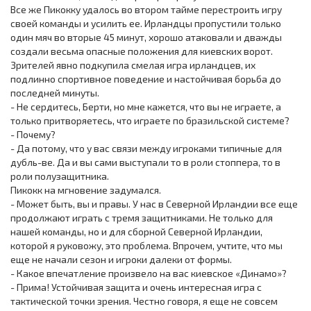
Все же Пикокку удалось во втором тайме перестроить игру
своей команды и усилить ее. Ирландцы пропустили только
один мяч во вторые 45 минут, хорошо атаковали и дважды
создали весьма опасные положения для киевских ворот.
Зрителей явно подкупила смелая игра ирландцев, их
подлинно спортивное поведение и настойчивая борьба до
последней минуты.
- Не сердитесь, Берти, но мне кажется, что вы не играете, а
только притворяетесь, что играете по бразильской системе?
- Почему?
- Да потому, что у вас связи между игроками типичные для
дубль-ве. Да и вы сами выступали то в роли стоппера, то в
роли полузащитника.
Пикокк на мгновение задумался.
- Может быть, вы и правы. У нас в Северной Ирландии все еще
продолжают играть с тремя защитниками. Не только для
нашей команды, но и для сборной Северной Ирландии,
которой я руковожу, это проблема. Впрочем, учтите, что мы
еще не начали сезон и игроки далеки от формы.
- Какое впечатление произвело на вас киевское «Динамо»?
- Прима! Устойчивая защита и очень интересная игра с
тактической точки зрения. Честно говоря, я еще не совсем