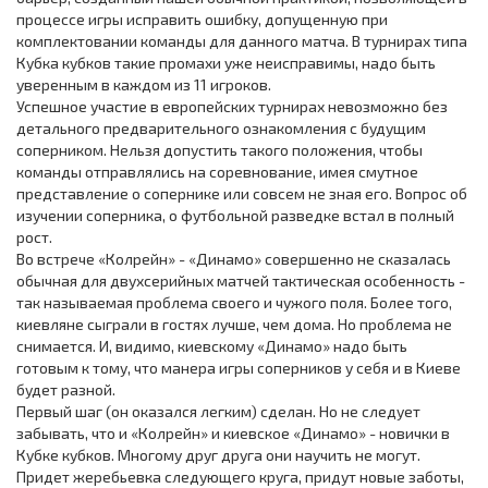
процессе игры исправить ошибку, допущенную при
комплектовании команды для данного матча. В турнирах типа
Кубка кубков такие промахи уже неисправимы, надо быть
уверенным в каждом из 11 игроков.
Успешное участие в европейских турнирах невозможно без
детального предварительного ознакомления с будущим
соперником. Нельзя допустить такого положения, чтобы
команды отправлялись на соревнование, имея смутное
представление о сопернике или совсем не зная его. Вопрос об
изучении соперника, о футбольной разведке встал в полный
рост.
Во встрече «Колрейн» - «Динамо» совершенно не сказалась
обычная для двухсерийных матчей тактическая особенность -
так называемая проблема своего и чужого поля. Более того,
киевляне сыграли в гостях лучше, чем дома. Но проблема не
снимается. И, видимо, киевскому «Динамо» надо быть
готовым к тому, что манера игры соперников у себя и в Киеве
будет разной.
Первый шаг (он оказался легким) сделан. Но не следует
забывать, что и «Колрейн» и киевское «Динамо» - новички в
Кубке кубков. Многому друг друга они научить не могут.
Придет жеребьевка следующего круга, придут новые заботы,