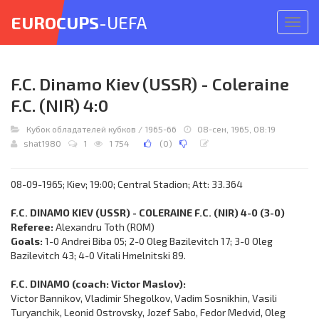
EUROCUPS
-UEFA
Откр
меню
F.C. Dinamo Kiev (USSR) - Coleraine
F.C. (NIR) 4:0
Кубок обладателей кубков
/
1965-66
08-сен, 1965, 08:19
shat1980
1
1 754
(
0
)
08-09-1965; Kiev; 19:00; Central Stadion; Att: 33.364
F.C. DINAMO KIEV (USSR) - COLERAINE F.C. (NIR) 4-0 (3-0)
Referee:
Alexandru Toth (ROM)
Goals:
1-0 Andrei Biba 05; 2-0 Oleg Bazilevitch 17; 3-0 Oleg
Bazilevitch 43; 4-0 Vitali Hmelnitski 89.
F.C. DINAMO (coach: Victor Maslov):
Victor Bannikov, Vladimir Shegolkov, Vadim Sosnikhin, Vasili
Turyanchik, Leonid Ostrovsky, Jozef Sabo, Fedor Medvid, Oleg