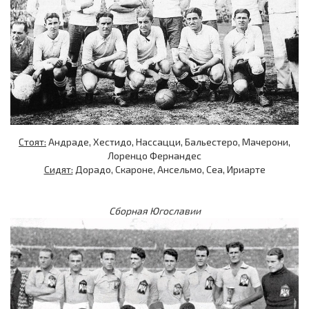
Стоят:
Андраде, Хестидо, Нассацци, Бальестеро, Мачерони,
Лоренцо Фернандес
Сидят:
Дорадо, Скароне, Ансельмо, Сеа, Ириарте
Сборная Югославии