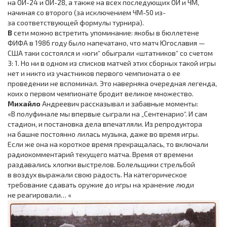
на ОИ-24 и ОИ-28, а также на всех последующих ОИ и ЧМ,
начиная со второго (за исключением ЧМ-50 из-
за соответствующей формулы турнира).
В
сети можно встретить упоминание: якобы в бюллетене
ФИФА в 1986 году было напечатано, что матч Югославия —
США таки состоялся и «юги“ обыграли «штатников“ со счетом
3: 1. Но ни в одном из списков матчей этих сборных такой игры
нет и никто из участников первого чемпионата о ее
проведении не вспоминал. Это наверняка очередная легенда,
коих о первом чемпионате бродит великое множество.
Михайло
Андреевич рассказывал и забавные моменты:
«В полуфинале мы впервые сыграли на „Сентенарио“. И сам
стадион, и постановка дела впечатляли. Из репродуктора
на башне постоянно лилась музыка, даже во время игры.
Если же она на короткое время прекращалась, то включали
радиокомментарий текущего матча. Время от времени
раздавались хлопки выстрелов. Болельщики стрельбой
в воздух выражали свою радость. На категорическое
требование сдавать оружие до игры на хранение люди
не реагировали… «