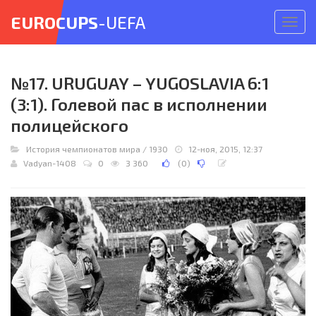
EUROCUPS
-UEFA
Откр
меню
№17. URUGUAY – YUGOSLAVIA 6:1
(3:1). Голевой пас в исполнении
полицейского
История чемпионатов мира
/
1930
12-ноя, 2015, 12:37
Vadyan-1408
0
3 360
(
0
)