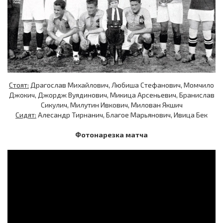
Стоят:
Драгослав Михайлович, Любиша Стефанович, Момчило
Джокич, Джордж Вуядинович, Микица Арсеньевич, Бранислав
Сикулич, Милутин Ивкович, Милован Якшич
Сидят:
Алесандр Тирнанич, Благое Марьянович, Ивица Бек
Фотонарезка матча