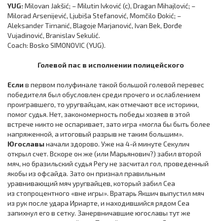
YUG:
Milovan Jakšić; – Milutin Ivković (c), Dragan Mihajlović; –
Milorad Arsenijević, Ljubiša Stefanović, Momčilo Đokić; –
Aleksander Tirnanić, Blagoje Marjanović, Ivan Bek, Đorđe
Vujadinović, Branislav Sekulić.
Coach: Bosko SIMONOVIC (YUG).
Голевой пас в исполнении полицейского
Если
в первом полуфинале такой большой голевой перевес
победителя был обусловлен среди прочего и ослаблением
проигравшего, то уругвайцам, как отмечают все историки,
помог судья. Нет, закономерность победы хозяев в этой
встрече никто не оспаривает, зато игра «могла бы быть более
напряженной, а итоговый разрыв не таким большим».
Югославы
начали здорово. Уже на 4-й минуте Секулич
открыл счет. Вскоре он же (или Марьянович?) забил второй
мяч, но бразильский судья Регу не засчитал гол, проведенный
якобы из офсайда. Зато он признал правильным
уравнивающий мяч уругвайцев, который забил Сеа
из стопроцентного «вне игры». Вратарь Якшич выпустил мяч
из рук после удара Ириарте, и находившийся рядом Сеа
запихнул его в сетку. Занервничавшие югославы тут же