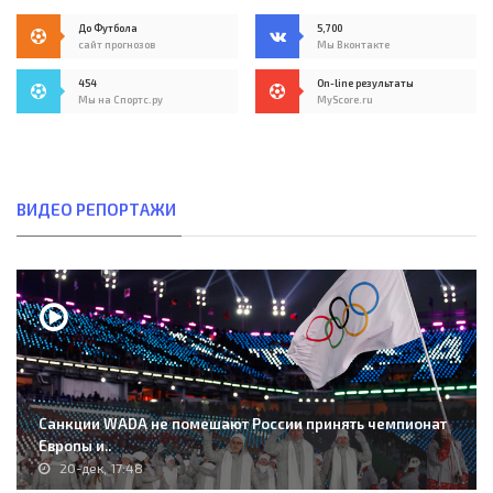
До Футбола
5,700
сайт прогнозов
Мы Вконтакте
454
On-line результаты
Мы на Спортс.ру
MyScore.ru
ВИДЕО РЕПОРТАЖИ
Санкции WADA не помешают России принять чемпионат
Европы и..
20-дек, 17:48