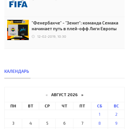
"Фенербахче" - "Зенит": команда Семака
начинает путь в плей-офф Лиги Европы
12-02-2019, 10:30
КАЛЕНДАРЬ
«
АВГУСТ 2026 »
ПН
ВТ
СР
ЧТ
ПТ
СБ
ВС
1
2
3
4
5
6
7
8
9