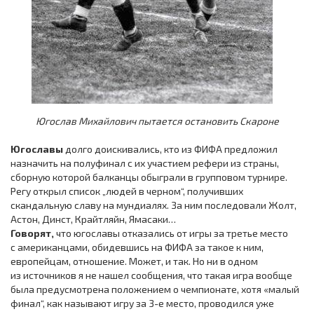
Югослав Михайлович пытается остановить Скароне
Югославы
долго доискивались, кто из ФИФА предложил
назначить на полуфинал с их участием рефери из страны,
сборную которой балканцы обыграли в групповом турнире.
Регу открыл список „людей в черном“, получивших
скандальную славу на мундиалях. За ним последовали Жолт,
Астон, Динст, Крайтляйн, Ямасаки…
Говорят,
что югославы отказались от игры за третье место
с американцами, обидевшись на ФИФА за такое к ним,
европейцам, отношение. Может, и так. Но ни в одном
из источников я не нашел сообщения, что такая игра вообще
была предусмотрена положением о чемпионате, хотя «малый
финал“, как называют игру за 3-е место, проводился уже