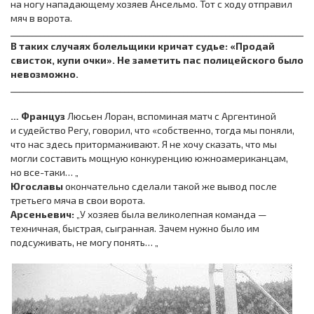
на ногу нападающему хозяев Ансельмо. Тот с ходу отправил
мяч в ворота.
________________________________________________________________________
В таких случаях болельщики кричат судье: «Продай
свисток, купи очки». Не заметить пас полицейского было
невозможно.
________________________________________________________________________
… Француз
Люсьен Лоран, вспоминая матч с Аргентиной
и судейство Регу, говорил, что «собственно, тогда мы поняли,
что нас здесь притормаживают. Я не хочу сказать, что мы
могли составить мощную конкуренцию южноамериканцам,
но все-таки… „
Югославы
окончательно сделали такой же вывод после
третьего мяча в свои ворота.
Арсеньевич:
„У хозяев была великолепная команда —
техничная, быстрая, сыгранная. Зачем нужно было им
подсуживать, не могу понять… „