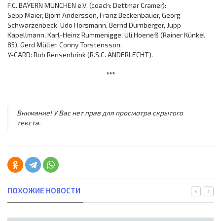
F.C. BAYERN MÜNCHEN e.V. (coach: Dettmar Cramer):
Sepp Maier, Björn Andersson, Franz Beckenbauer, Georg
Schwarzenbeck, Udo Horsmann, Bernd Dürnberger, Jupp
Kapellmann, Karl-Heinz Rummenigge, Uli Hoeneß (Rainer Künkel
85), Gerd Müller, Conny Torstensson.
Y-CARD: Rob Rensenbrink (R.S.C. ANDERLECHT).
***
Внимание! У Вас нет прав для просмотра скрытого
текста.
ПОХОЖИЕ НОВОСТИ