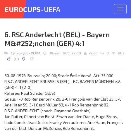
EUROCUPS
-UEFA
Откр
меню
6. RSC Anderlecht (BEL) - Bayern
M&#252;nchen (GER) 4:1
Суперкубок УЕФА
30-авг, 1976, 22:00
dudd
0
809
(
0
)
30-08-1976; Brussels; 20:00; Stade Émile Versé; Att: 35.000
R.S.C. ANDERLECHT BRUSSELS (BEL) - F.C. BAYERN MÜNCHEN e.V.
(GER) 4-1 (2-0)
Referee: Paul Schiller (AUS)
Goals: 1-0 Rob Rensenbrink 20; 2-0 François van der Elst 25; 3-0
Arie Haan 59; 3-1 Gerd Müller 63; 4-1 Rob Rensenbrink 82.
R.S.C. ANDERLECHT (coach: Raymond Goethals):
Jan Ruiter, Gilbert van Binst, Erwin van den Daele, Hugo Broos,
Ludo Coeck, Jean Dockx, Franky Vercauteren, Arie Haan, François
van der Elst, Duncan McKenzie, Rob Rensenbrink.