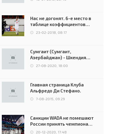
Нас не догонят. 6-е место в
таблице коэффициентов
УЕФА остаётся за Россией
23-02-2018, 08:17
Сумгаит (Сумгаит,
Азербайджан) - Шкендия
(Тетово, Северная
27-08-2020, 18:00
Македония) - 0:2 (0:0)
Главная страница Клуба
Альфредо Ди Стефано.
7-08-2015, 09:29
Санкции WADA не помешают
России принять чемпионат
Европы и финал Лиги
20-12-2020, 17:48