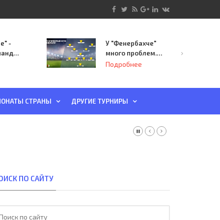
е" -
У "Фенербахче"
манда
много проблем.
инает
Но он опасен для
Подробнее
й-офф
"Зенита"
ы
ОНАТЫ СТРАНЫ
ДРУГИЕ ТУРНИРЫ
ОИСК ПО САЙТУ