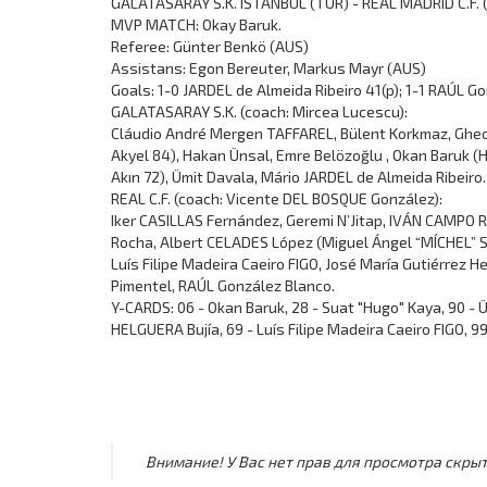
GALATASARAY S.K. ISTANBUL (TUR) - REAL MADRID C.F. (E
MVP MATCH: Okay Baruk.
Referee: Günter Benkö (AUS)
Assistans: Egon Bereuter, Markus Mayr (AUS)
Goals: 1-0 JARDEL de Almeida Ribeiro 41(p); 1-1 RAÚL Go
GALATASARAY S.K. (coach: Mircea Lucescu):
Cláudio André Mergen TAFFAREL, Bülent Korkmaz, Gheor
Akyel 84), Hakan Ünsal, Emre Belözoğlu , Okan Baruk (
Akın 72), Ümit Davala, Mário JARDEL de Almeida Ribeiro.
REAL C.F. (coach: Vicente DEL BOSQUE González):
Iker CASILLAS Fernández, Geremi N’Jitap, IVÁN CAMPO
Rocha, Albert CELADES López (Miguel Ángel “MÍCHEL” 
Luís Filipe Madeira Caeiro FIGO, José María Gutiérrez H
Pimentel, RAÚL González Blanco.
Y-CARDS: 06 - Okan Baruk, 28 - Suat "Hugo" Kaya, 90 - 
HELGUERA Bujía, 69 - Luís Filipe Madeira Caeiro FIGO, 99
Внимание! У Вас нет прав для просмотра скрыт