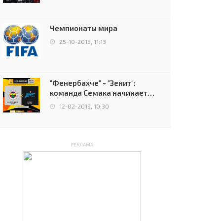
чемпионов.
Чемпионаты мира
25-10-2015, 11:13
"Фенербахче" - "Зенит":
команда Семака начинает
путь в плей-офф Лиги
12-02-2019, 10:30
Европы
РЕКЛАМА