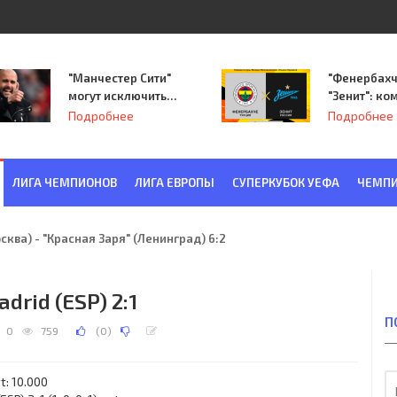
"Манчестер Сити"
"Фенербахч
могут исключить
"Зенит": ко
из Лиги
Семака нач
Подробнее
Подробнее
чемпионов.
путь в пле
Лиги Европ
ЛИГА ЧЕМПИОНОВ
ЛИГА ЕВРОПЫ
СУПЕРКУБОК УЕФА
ЧЕМПИ
ква) - "Красная Заря" (Ленинград) 6:2
drid (ESP) 2:1
П
0
759
(
0
)
t: 10.000