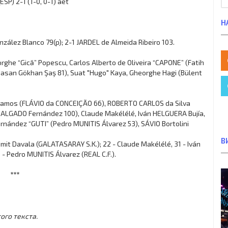
SP) 2-1 (1-0, 0-1) aet
Н
nzález Blanco 79(p); 2-1 JARDEL de Almeida Ribeiro 103.
ghe “Gică” Popescu, Carlos Alberto de Oliveira “CAPONE” (Fatih
Hasan Gökhan Şaş 81), Suat "Hugo" Kaya, Gheorghe Hagi (Bülent
 Ramos (FLÁVIO da CONCEIÇÃO 66), ROBERTO CARLOS da Silva
SALGADO Fernández 100), Claude Makélélé, Iván HELGUERA Bujía,
ernández “GUTI” (Pedro MUNITIS Álvarez 53), SÁVIO Bortolini
В
Ümit Davala (GALATASARAY S.K.); 22 - Claude Makélélé, 31 - Iván
 - Pedro MUNITIS Álvarez (REAL C.F.).
***
ого текста.