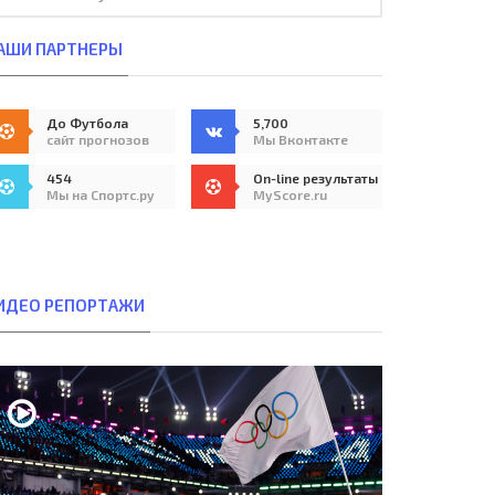
АШИ ПАРТНЕРЫ
До Футбола
5,700
сайт прогнозов
Мы Вконтакте
454
On-line результаты
Мы на Спортс.ру
MyScore.ru
ИДЕО РЕПОРТАЖИ