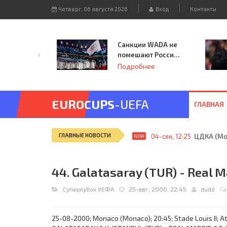
Четверг, 06 августа 2026
Вход
Контакты
Санкции WADA не
помешают России
принять
Подробнее
чемпионат
Европы и финал
Лиги чемпионов.
EUROCUPS
-UEFA
ГЛАВНАЯ
ГЛАВНЫЕ НОВОСТИ
04-сен, 12:25
ЦДКА (Мос
NEW
44. Galatasaray (TUR) - Real Ma
Суперкубок УЕФА
25-авг, 2000, 22:45
dudd
25-08-2000; Monaco (Monaco); 20:45; Stade Louis II; At