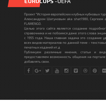
EUROCUPS
-UEFA
Проект "История европейских клубных кубковых турн
Александром Шатуновым aka shat1980, Сергеем a
FLAMENGO.
Целью этого сайта является создание подробног
справочника и не побоимся даже этого слова энци
с 1955 года. Наша главная задача это создание 
всех видов материалов по данной теме - текстовы
печатных изданий ит.д
Публикуем различные мнения, статьи и вид
предоставляем возможность общения на портале
добавлять свои.
© Copyright © 2010-2017. Разработано студией
DLE-THEME.