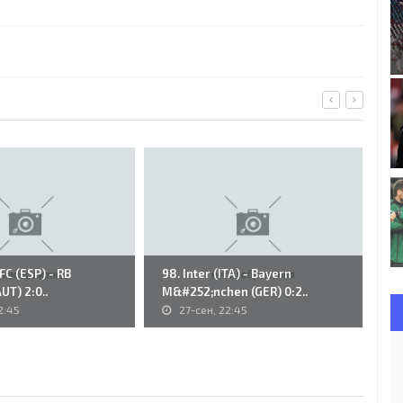
 FC (ESP) - RB
98. Inter (ITA) - Bayern
36
UT) 2:0..
M&#252;nchen (GER) 0:2..
- 
2:45
27-сен, 22:45