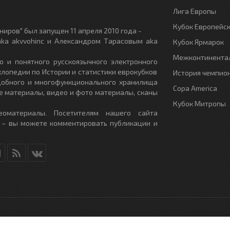
Лига Европы
Кубок Европейс
иров" был запущен 11 апреля 2010 года -
ka akvvohinc и Александром Тарасовым aka
Кубок Ярмарок
Межконтинентал
о и понятного русскоязычного электронного
клопедии по Истории и статистики еврокубков
История чемпио
удобного и многофункционального хранилища
Copa America
е материалы, видео и фото материалы, сканы
Кубок Митропы
еоматериалы. Посетителям нашего сайта
 – вы можете комментировать публикации и
RU
- All Rights Reserved.