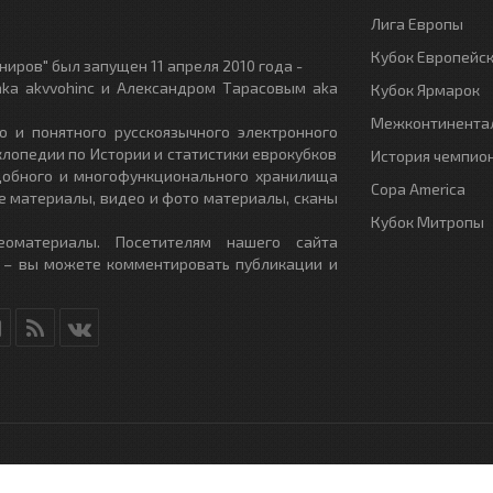
Лига Европы
Кубок Европейс
иров" был запущен 11 апреля 2010 года -
ka akvvohinc и Александром Тарасовым aka
Кубок Ярмарок
Межконтинентал
о и понятного русскоязычного электронного
клопедии по Истории и статистики еврокубков
История чемпио
удобного и многофункционального хранилища
Copa America
е материалы, видео и фото материалы, сканы
Кубок Митропы
еоматериалы. Посетителям нашего сайта
 – вы можете комментировать публикации и
RU
- All Rights Reserved.