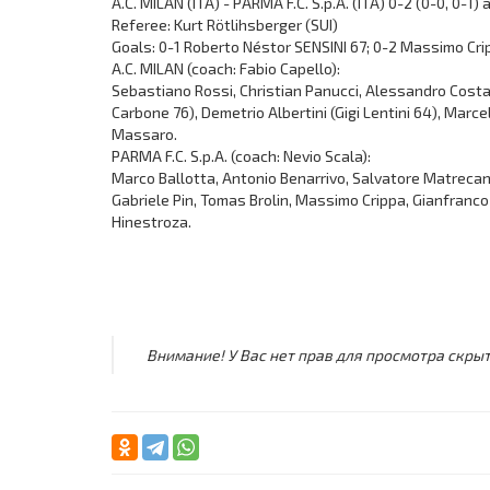
A.C. MILAN (ITA) - PARMA F.C. S.p.A. (ITA) 0-2 (0-0, 0-1) 
Referee: Kurt Rötlihsberger (SUI)
Goals: 0-1 Roberto Néstor SENSINI 67; 0-2 Massimo Cri
A.C. MILAN (coach: Fabio Capello):
Sebastiano Rossi, Christian Panucci, Alessandro Costac
Carbone 76), Demetrio Albertini (Gigi Lentini 64), Marce
Massaro.
PARMA F.C. S.p.A. (coach: Nevio Scala):
Marco Ballotta, Antonio Benarrivo, Salvatore Matrecano
Gabriele Pin, Tomas Brolin, Massimo Crippa, Gianfranc
Hinestroza.
Внимание! У Вас нет прав для просмотра скрыт