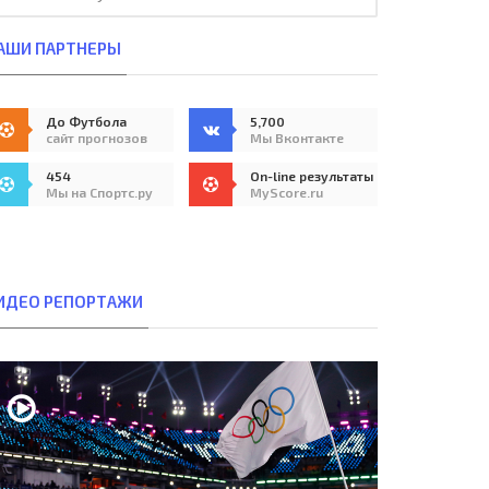
АШИ ПАРТНЕРЫ
До Футбола
5,700
сайт прогнозов
Мы Вконтакте
454
On-line результаты
Мы на Спортс.ру
MyScore.ru
ИДЕО РЕПОРТАЖИ