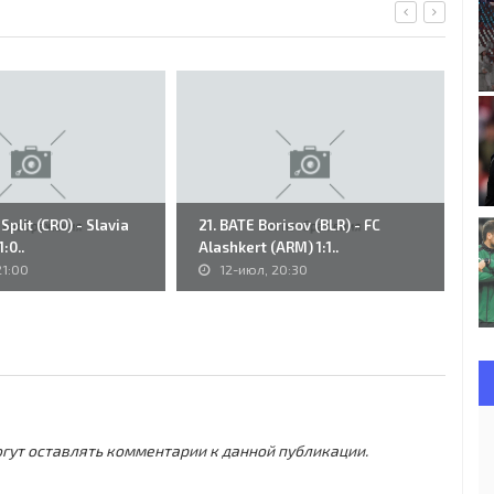
Split (CRO) - Slavia
21. BATE Borisov (BLR) - FC
№
:0..
Alashkert (ARM) 1:1..
1:
21:00
12-июл, 20:30
могут оставлять комментарии к данной публикации.