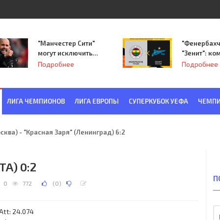
"Манчестер Сити"
"Фенербахч
могут исключить
"Зенит": ко
из Лиги
Семака нач
Подробнее
Подробнее
чемпионов.
путь в пле
Лиги Европ
ЛИГА ЧЕМПИОНОВ
ЛИГА ЕВРОПЫ
СУПЕРКУБОК УЕФА
ЧЕМПИ
ква) - "Красная Заря" (Ленинград) 6:2
TA) 0:2
П
0
772
(
0
)
Att: 24.074