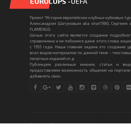
EUROCUPS
-UEFA
Проект "История европейских клубных кубковых турн
Александром Шатуновым aka shat1980, Сергеем a
FLAMENGO.
Целью этого сайта является создание подробног
справочника и не побоимся даже этого слова энци
с 1955 года. Наша главная задача это создание 
всех видов материалов по данной теме - текстовы
печатных изданий ит.д
Публикуем различные мнения, статьи и вид
предоставляем возможность общения на портале
добавлять свои.
© Copyright © 2010-2017. Разработано студией
DLE-THEME.