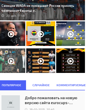
Санкции WADA не помешают России принять
чемпионат Европы и..
20-дек, 17:48
 37. ШВЕЙЦАРИЯ – ПОЛЬША –
46. Lech Poznań (POL) - FK
1 . Пенальти – 4:5..
Pelister (MKD) 4:0..
25-июн, 16:00
29-июн, 21:45
ПОПУЛЯРНОЕ
СЛУЧАЙНОЕ
КОММЕНТИРУЕМЫЕ
Добро пожаловать на новую
версию сайта eurocups-
uefa.ru
18-01-2015, 20:45