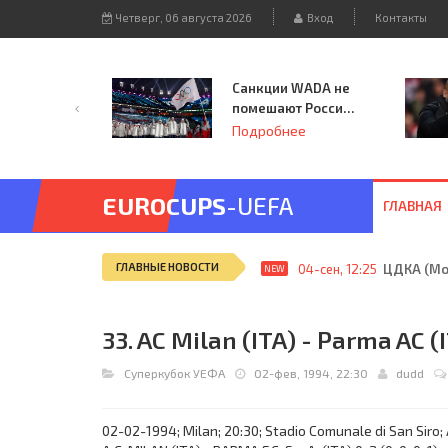
Четверг, 06 августа 2026
Вход
Контакты
Санкции WADA не
помешают России
принять
Подробнее
чемпионат
Европы и финал
Лиги чемпионов.
EUROCUPS
-UEFA
ГЛАВНАЯ
ГЛАВНЫЕ НОВОСТИ
04-сен, 12:25
ЦДКА (Мос
NEW
33. AC Milan (ITA) - Parma AC (I
Суперкубок УЕФА
02-фев, 1994, 22:30
dudd
02-02-1994; Milan; 20:30; Stadio Comunale di San Siro; 