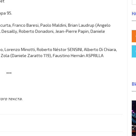
aet
ppa 95.
Н
urta, Franco Baresi, Paolo Maldini, Brian Laudrup (Angelo
l Desailly, Roberto Donadoni, Jean-Pierre Papin, Daniele
, Lorenzo Minotti, Roberto Néstor SENSINI, Alberto Di Chiara,
o Zola (Daniele Zaratto 119), Faustino Hernán ASPRILLA
***
В
ого текста.