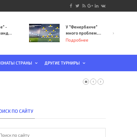
е" -
У "Фенербахче"
манда
много проблем.
инает
Но он опасен для
Подробнее
й-офф
"Зенита"
ы
ОНАТЫ СТРАНЫ
ДРУГИЕ ТУРНИРЫ
ОИСК ПО САЙТУ