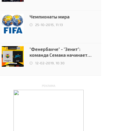
чемпионов.
Чемпионаты мира
25-10-2015, 11:13
"Фенербахче" - "Зенит":
команда Семака начинает
путь в плей-офф Лиги
12-02-2019, 10:30
Европы
РЕКЛАМА