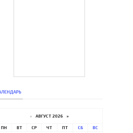
АЛЕНДАРЬ
«
АВГУСТ 2026 »
ПН
ВТ
СР
ЧТ
ПТ
СБ
ВС