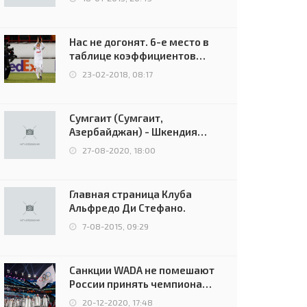
Нас не догонят. 6-е место в
таблице коэффициентов
УЕФА остаётся за Россией
23-02-2018, 08:17
Сумгаит (Сумгаит,
Азербайджан) - Шкендия
(Тетово, Северная
27-08-2020, 18:00
Македония) - 0:2 (0:0)
Главная страница Клуба
Альфредо Ди Стефано.
7-08-2015, 09:29
Санкции WADA не помешают
России принять чемпионат
Европы и финал Лиги
20-12-2020, 17:48