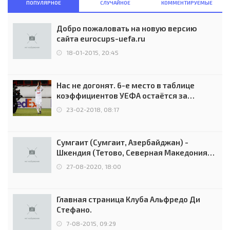
ПОПУЛЯРНОЕ
СЛУЧАЙНОЕ
КОММЕНТИРУЕМЫЕ
Добро пожаловать на новую версию
сайта eurocups-uefa.ru
18-01-2015, 20:45
Нас не догонят. 6-е место в таблице
коэффициентов УЕФА остаётся за
Россией
23-02-2018, 08:17
Сумгаит (Сумгаит, Азербайджан) -
Шкендия (Тетово, Северная Македония) -
0:2 (0:0)
27-08-2020, 18:00
Главная страница Клуба Альфредо Ди
Стефано.
7-08-2015, 09:29