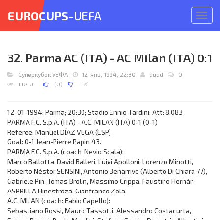
EUROCUPS
-UEFA
Откр
меню
32. Parma AC (ITA) - AC Milan (ITA) 0:1
Суперкубок УЕФА
12-янв, 1994, 22:30
dudd
0
1 040
(
0
)
12-01-1994; Parma; 20:30; Stadio Ennio Tardini; Att: 8.083
PARMA F.C. S.p.A. (ITA) - A.C. MILAN (ITA) 0-1 (0-1)
Referee: Manuel DÍAZ VEGA (ESP)
Goal: 0-1 Jean-Pierre Papin 43.
PARMA F.C. S.p.A. (coach: Nevio Scala):
Marco Ballotta, David Balleri, Luigi Apolloni, Lorenzo Minotti,
Roberto Néstor SENSINI, Antonio Benarrivo (Alberto Di Chiara 77),
Gabriele Pin, Tomas Brolin, Massimo Crippa, Faustino Hernán
ASPRILLA Hinestroza, Gianfranco Zola.
A.C. MILAN (coach: Fabio Capello):
Sebastiano Rossi, Mauro Tassotti, Alessandro Costacurta,