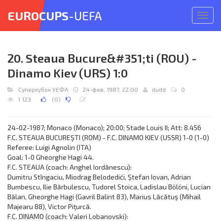
EUROCUPS
-UEFA
Откр
меню
20. Steaua Bucure&#351;ti (ROU) -
Dinamo Kiev (URS) 1:0
Суперкубок УЕФА
24-фев, 1987, 22:00
dudd
0
1 123
(
0
)
24-02-1987; Monaco (Monaco); 20:00; Stade Louis II; Att: 8.456
F.C. STEAUA BUCUREŞTI (ROM) - F.C. DINAMO KIEV (USSR) 1-0 (1-0)
Referee: Luigi Agnolin (ITA)
Goal: 1-0 Gheorghe Hagi 44.
F.C. STEAUA (coach: Anghel Iordănescu):
Dumitru Stîngaciu, Miodrag Belodedići, Ştefan Iovan, Adrian
Bumbescu, Ilie Bărbulescu, Tudorel Stoica, Ladislau Bölöni, Lucian
Bălan, Gheorghe Hagi (Gavril Balint 83), Marius Lăcătuş (Mihail
Majearu 88), Victor Piţurcă.
F.C. DINAMO (coach: Valeri Lobanovski):