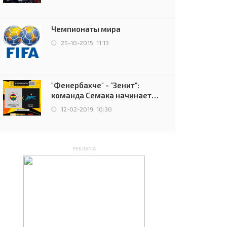
чемпионов.
Чемпионаты мира
25-10-2015, 11:13
"Фенербахче" - "Зенит":
команда Семака начинает
путь в плей-офф Лиги
12-02-2019, 10:30
Европы
РЕКЛАМА