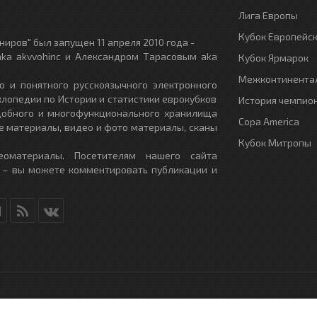
Лига Европы
Кубок Европейс
иров" был запущен 11 апреля 2010 года -
ka akvvohinc и Александром Тарасовым aka
Кубок Ярмарок
Межконтинентал
о и понятного русскоязычного электронного
клопедии по Истории и статистики еврокубков
История чемпио
удобного и многофункционального хранилища
Copa America
е материалы, видео и фото материалы, сканы
Кубок Митропы
еоматериалы. Посетителям нашего сайта
 – вы можете комментировать публикации и
RU
- All Rights Reserved.