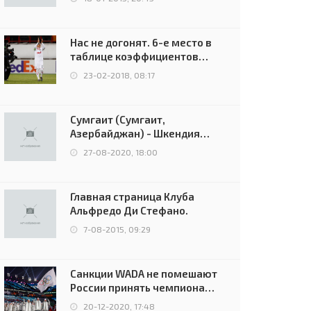
Нас не догонят. 6-е место в
таблице коэффициентов
УЕФА остаётся за Россией
23-02-2018, 08:17
Сумгаит (Сумгаит,
Азербайджан) - Шкендия
(Тетово, Северная
27-08-2020, 18:00
Македония) - 0:2 (0:0)
Главная страница Клуба
Альфредо Ди Стефано.
7-08-2015, 09:29
Санкции WADA не помешают
России принять чемпионат
Европы и финал Лиги
20-12-2020, 17:48