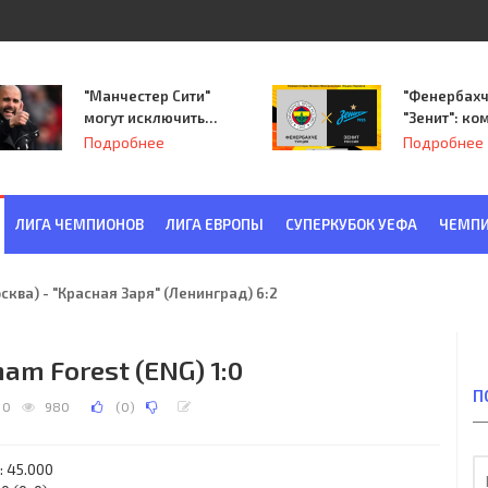
"Манчестер Сити"
"Фенербахч
могут исключить
"Зенит": ко
из Лиги
Семака нач
Подробнее
Подробнее
чемпионов.
путь в пле
Лиги Европ
ЛИГА ЧЕМПИОНОВ
ЛИГА ЕВРОПЫ
СУПЕРКУБОК УЕФА
ЧЕМПИ
ква) - "Красная Заря" (Ленинград) 6:2
ham Forest (ENG) 1:0
П
0
980
(
0
)
: 45.000