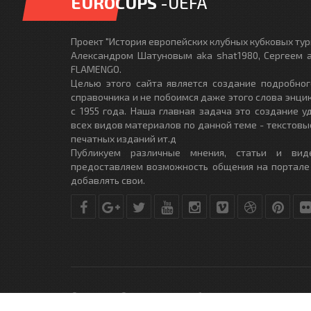
EUROCUPS
-UEFA
Проект "История европейских клубных кубковых турн
Александром Шатуновым aka shat1980, Сергеем a
FLAMENGO.
Целью этого сайта является создание подробног
справочника и не побоимся даже этого слова энци
с 1955 года. Наша главная задача это создание 
всех видов материалов по данной теме - текстовы
печатных изданий ит.д
Публикуем различные мнения, статьи и вид
предоставляем возможность общения на портале
добавлять свои.
© Copyright © 2010-2017. Разработано студией
DLE-THEME.