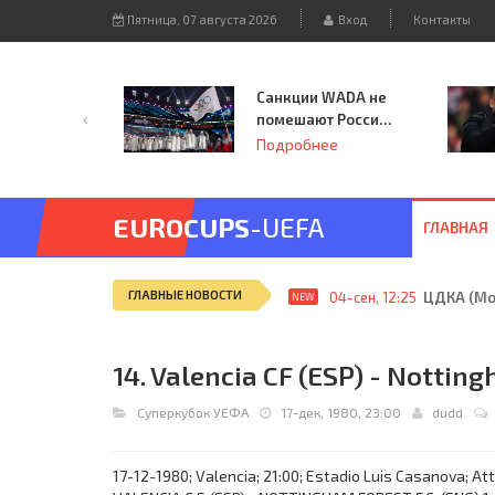
Пятница, 07 августа 2026
Вход
Контакты
Санкции WADA не
помешают России
принять
Подробнее
чемпионат
Европы и финал
Лиги чемпионов.
EUROCUPS
-UEFA
ГЛАВНАЯ
ГЛАВНЫЕ НОВОСТИ
04-сен, 12:25
ЦДКА (Мос
NEW
14. Valencia CF (ESP) - Notting
Суперкубок УЕФА
17-дек, 1980, 23:00
dudd
17-12-1980; Valencia; 21:00; Estadio Luis Casanova; Att