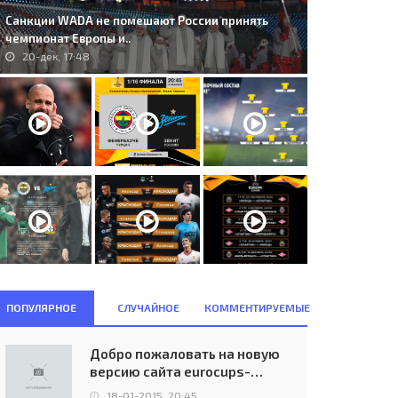
Санкции WADA не помешают России принять
чемпионат Европы и..
20-дек, 17:48
S. Górnik Zabrze (POL) - V.T.J.
250. FC Unirea (ROU) - Hajduk
kla Praha (ČSSR) 3:0..
Split (CRO) 1:1..
20-сен, 15:33
26-авг, 21:30
ПОПУЛЯРНОЕ
СЛУЧАЙНОЕ
КОММЕНТИРУЕМЫЕ
Добро пожаловать на новую
версию сайта eurocups-
uefa.ru
18-01-2015, 20:45