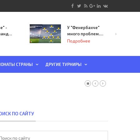
е" -
У "Фенербахче"
манда
много проблем.
инает
Но он опасен для
Подробнее
й-офф
"Зенита"
ы
ОНАТЫ СТРАНЫ
ДРУГИЕ ТУРНИРЫ
ОИСК ПО САЙТУ