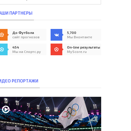
АШИ ПАРТНЕРЫ
До Футбола
5,700
сайт прогнозов
Мы Вконтакте
454
On-line результаты
Мы на Спортс.ру
MyScore.ru
ИДЕО РЕПОРТАЖИ