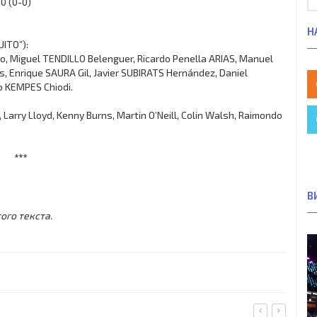
0 (0-0)
Н
UITO”):
, Miguel TENDILLO Belenguer, Ricardo Penella ARIAS, Manuel
Enrique SAURA Gil, Javier SUBIRATS Hernández, Daniel
o KEMPES Chiodi.
 Larry Lloyd, Kenny Burns, Martin O’Neill, Colin Walsh, Raimondo
***
В
ого текста.