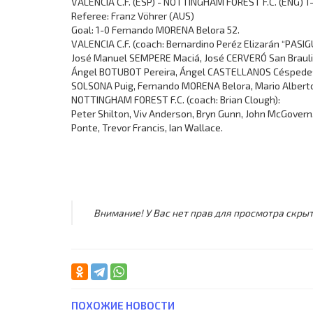
VALENCIA C.F. (ESP) - NOTTINGHAM FOREST F.C. (ENG) 1-
Referee: Franz Vöhrer (AUS)
Goal: 1-0 Fernando MORENA Belora 52.
VALENCIA C.F. (coach: Bernardino Peréz Elizarán “PASIG
José Manuel SEMPERE Maciá, José CERVERÓ San Braulio
Ángel BOTUBOT Pereira, Ángel CASTELLANOS Céspedes, 
SOLSONA Puig, Fernando MORENA Belora, Mario Albert
NOTTINGHAM FOREST F.C. (coach: Brian Clough):
Peter Shilton, Viv Anderson, Bryn Gunn, John McGovern,
Ponte, Trevor Francis, Ian Wallace.
Внимание! У Вас нет прав для просмотра скрыт
ПОХОЖИЕ НОВОСТИ