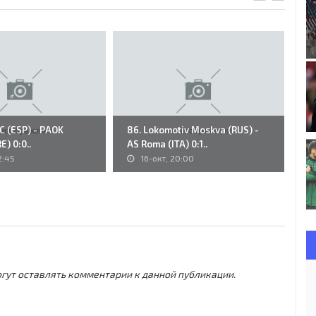
FC (ESP) - PAOK
86. Lokomotiv Moskva (RUS) -
K.
E) 0:0..
AS Roma (ITA) 0:1..
Du
2:45
16-окт, 20:00
могут оставлять комментарии к данной публикации.