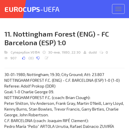
EUROCUPS
-UEFA
Откр
меню
11. Nottingham Forest (ENG) - FC
Barcelona (ESP) 1:0
Суперкубок УЕФА
30-янв, 1980, 22:30
dudd
0
907
(
0
)
30-01-1980; Nottingham; 19:30; City Ground; Att: 23.807
NOTTINGHAM FOREST F.C. (ENG) - C.F. BARCELONA (ESP) 1-0 (1-0)
Referee: Adolf Prokop (DDR)
Goal: 1-0 Charlie George 09.
NOTTINGHAM FOREST F.C. (coach: Brian Clough):
Peter Shilton, Viv Anderson, Frank Gray, Martin O’Neill, Larry Lloyd,
Kenny Burns, Stan Bowles, Trevor Francis, Garry Birtles, Charlie
George, John Robertson.
C.F. BARCELONA (coach: Joaquim RIFÉ Clement):
Pedro María “Pello” ARTOLA Urrutia, Rafael Dalnacio ZUVIRÍA