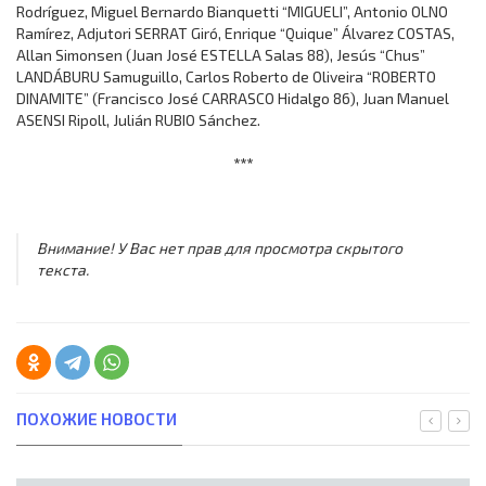
Rodríguez, Miguel Bernardo Bianquetti “MIGUELI”, Antonio OLNO
Ramírez, Adjutori SERRAT Giró, Enrique “Quique” Álvarez COSTAS,
Allan Simonsen (Juan José ESTELLA Salas 88), Jesús “Chus”
LANDÁBURU Samuguillo, Carlos Roberto de Oliveira “ROBERTO
DINAMITE” (Francisco José CARRASCO Hidalgo 86), Juan Manuel
ASENSI Ripoll, Julián RUBIO Sánchez.
***
Внимание! У Вас нет прав для просмотра скрытого
текста.
ПОХОЖИЕ НОВОСТИ