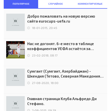
ПОПУЛЯРНОЕ
СЛУЧАЙНОЕ
КОММЕНТИРУЕМЫЕ
Добро пожаловать на новую версию
сайта eurocups-uefa.ru
18-01-2015, 20:45
Нас не догонят. 6-е место в таблице
коэффициентов УЕФА остаётся за
Россией
23-02-2018, 08:17
Сумгаит (Сумгаит, Азербайджан) -
Шкендия (Тетово, Северная Македония) -
0:2 (0:0)
27-08-2020, 18:00
Главная страница Клуба Альфредо Ди
Стефано.
7-08-2015, 09:29