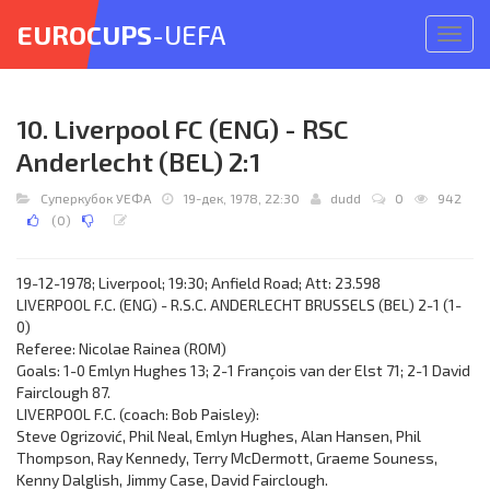
EUROCUPS
-UEFA
Откр
меню
10. Liverpool FC (ENG) - RSC
Anderlecht (BEL) 2:1
Суперкубок УЕФА
19-дек, 1978, 22:30
dudd
0
942
(
0
)
19-12-1978; Liverpool; 19:30; Anfield Road; Att: 23.598
LIVERPOOL F.C. (ENG) - R.S.C. ANDERLECHT BRUSSELS (BEL) 2-1 (1-
0)
Referee: Nicolae Rainea (ROM)
Goals: 1-0 Emlyn Hughes 13; 2-1 François van der Elst 71; 2-1 David
Fairclough 87.
LIVERPOOL F.C. (coach: Bob Paisley):
Steve Ogrizović, Phil Neal, Emlyn Hughes, Alan Hansen, Phil
Thompson, Ray Kennedy, Terry McDermott, Graeme Souness,
Kenny Dalglish, Jimmy Case, David Fairclough.