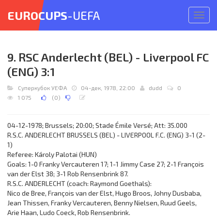
EUROCUPS
-UEFA
Откр
меню
9. RSC Anderlecht (BEL) - Liverpool FC
(ENG) 3:1
Суперкубок УЕФА
04-дек, 1978, 22:00
dudd
0
1 075
(
0
)
04-12-1978; Brussels; 20:00; Stade Émile Versé; Att: 35.000
R.S.C. ANDERLECHT BRUSSELS (BEL) - LIVERPOOL F.C. (ENG) 3-1 (2-
1)
Referee: Károly Palotai (HUN)
Goals: 1-0 Franky Vercauteren 17; 1-1 Jimmy Case 27; 2-1 François
van der Elst 38; 3-1 Rob Rensenbrink 87.
R.S.C. ANDERLECHT (coach: Raymond Goethals):
Nico de Bree, François van der Elst, Hugo Broos, Johny Dusbaba,
Jean Thissen, Franky Vercauteren, Benny Nielsen, Ruud Geels,
Arie Haan, Ludo Coeck, Rob Rensenbrink.