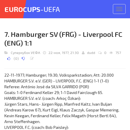
EUROCUPS
-UEFA
Откр
меню
7. Hamburger SV (FRG) - Liverpool FC
(ENG) 1:1
Суперкубок УЕФА
22-ноя, 1977, 21:30
dudd
0
757
(
0
)
22-11-1977; Hamburger; 19:30; Volksparkstadion; Att: 20.000
HAMBURGER S.V. e.V. (GER) - LIVERPOOL F.C. (ENG) 1-1 (1-0)
Referee: António José da SILVA GARRIDO (POR)
Goals: 1-0 Ferdinand Keller 29; 1-1 David Fairclough 65.
HAMBURGER S.V. e.V. (coach: Arkoç Özkan):
Jürgen Stars, Hans- Jürgen Ripp, Manfred Kaltz, Ivan Buljan
(Andreas Karow 67), Kurt Eigl, Klaus Zaczyk, Gaspar Memering,
Kevin Keegan, Ferdinand Keller, Felix Magath (Horst Bertl 64),
Arno Steffenhagen.
LIVERPOOL F.C. (coach: Bob Paisley):