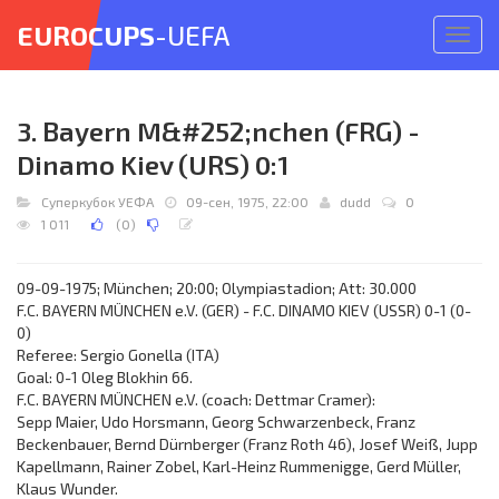
EUROCUPS
-UEFA
Откр
меню
3. Bayern M&#252;nchen (FRG) -
Dinamo Kiev (URS) 0:1
Суперкубок УЕФА
09-сен, 1975, 22:00
dudd
0
1 011
(
0
)
09-09-1975; München; 20:00; Olympiastadion; Att: 30.000
F.C. BAYERN MÜNCHEN e.V. (GER) - F.C. DINAMO KIEV (USSR) 0-1 (0-
0)
Referee: Sergio Gonella (ITA)
Goal: 0-1 Oleg Blokhin 66.
F.C. BAYERN MÜNCHEN e.V. (coach: Dettmar Cramer):
Sepp Maier, Udo Horsmann, Georg Schwarzenbeck, Franz
Beckenbauer, Bernd Dürnberger (Franz Roth 46), Josef Weiß, Jupp
Kapellmann, Rainer Zobel, Karl-Heinz Rummenigge, Gerd Müller,
Klaus Wunder.