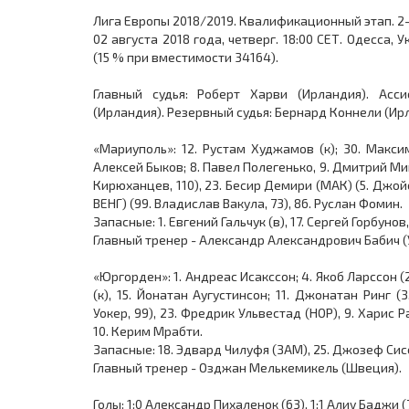
Лига Европы 2018/2019. Квалификационный этап. 2
02 августа 2018 года, четверг. 18:00 СЕТ. Одесса,
(15 % при вместимости 34164).
Главный судья: Роберт Харви (Ирландия). Асс
(Ирландия). Резервный судья: Бернард Коннели (Ир
«Мариуполь»: 12. Рустам Худжамов (к); 30. Максим
Алексей Быков; 8. Павел Полегенько, 9. Дмитрий Ми
Кирюханцев, 110), 23. Бесир Демири (МАК) (5. Джой
ВЕНГ) (99. Владислав Вакула, 73), 86. Руслан Фомин.
Запасные: 1. Евгений Гальчук (в), 17. Сергей Горбуно
Главный тренер - Александр Александрович Бабич (
«Юргорден»: 1. Андреас Исакссон; 4. Якоб Ларссон (2
(к), 15. Йонатан Аугустинсон; 11. Джонатан Ринг (
Уокер, 99), 23. Фредрик Ульвестад (НОР), 9. Харис Р
10. Керим Мрабти.
Запасные: 18. Эдвард Чилуфя (ЗАМ), 25. Джозеф Сисе
Главный тренер - Озджан Мелькемикель (Швеция).
Голы: 1:0 Александр Пихаленок (63), 1:1 Алиу Баджи (7