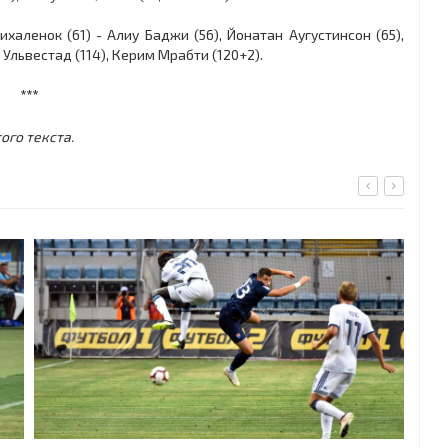
халенок (61) - Алиу Баджи (56), Йонатан Аугустинсон (65),
 Ульвестад (114), Керим Мрабти (120+2).
***
ого текста.