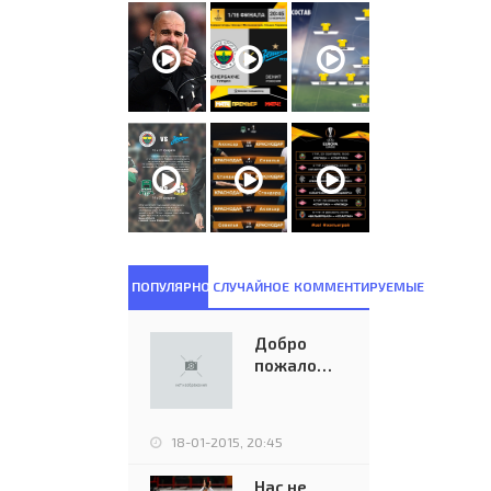
ПОПУЛЯРНОЕ
СЛУЧАЙНОЕ
КОММЕНТИРУЕМЫЕ
Добро
пожаловать
на новую
версию
сайта
18-01-2015, 20:45
eurocups-
uefa.ru
Нас не