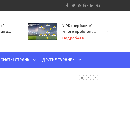
е" -
У "Фенербахче"
манда
много проблем.
инает
Но он опасен для
Подробнее
й-офф
"Зенита"
ы
ОНАТЫ СТРАНЫ
ДРУГИЕ ТУРНИРЫ