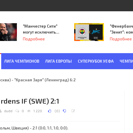
"Манчестер Сити"
"Фенербахч
могут исключить
"Зенит": ко
из Лиги
Семака нач
Подробнее
Подробнее
чемпионов.
путь в пле
Лиги Европ
ЛИГА ЧЕМПИОНОВ
ЛИГА ЕВРОПЫ
СУПЕРКУБОК УЕФА
ЧЕМПИ
ква) - "Красная Заря" (Ленинград) 6:2
rdens IF (SWE) 2:1
dudd
0
1 220
(
0
)
 Швеция) - 2:1 (0:0, 1:1, 1:0, 0:0).