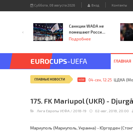
Суббота, 08 августа 2026
Вход
Контакты
Санкции WADA не
помешают России
принять
Подробнее
чемпионат
Европы и финал
Лиги чемпионов.
EUROCUPS
-UEFA
ГЛАВНАЯ
ГЛАВНЫЕ НОВОСТИ
04-сен, 12:25
ЦДКА (Мос
NEW
175. FK Mariupol (UKR) - Djurgå
Лига Европы УЕФА
/
2018-19
02-авг, 2018, 20:00
Мариуполь (Мариуполь, Украина) - Юргорден (Стокгольм,