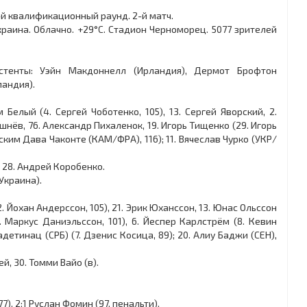
-й квалификационный раунд. 2-й матч.
 Украина. Облачно. +29°C. Стадион Черноморец. 5077 зрителей
истенты: Уэйн Макдоннелл (Ирландия), Дермот Брофтон
ландия).
 Белый (4. Сергей Чоботенко, 105), 13. Сергей Яворский, 2.
шнёв, 76. Александр Пихаленок, 19. Игорь Тищенко (29. Игорь
ским Дава Чаконте (КАМ/ФРА), 116); 11. Вячеслав Чурко (УКР/
в, 28. Андрей Коробенко.
Украина).
. Йохан Андерссон, 105), 21. Эрик Юханссон, 13. Юнас Ольссон
3. Маркус Даниэльссон, 101), 6. Йеспер Карлстрём (8. Кевин
адетинац (СРБ) (7. Дзенис Косица, 89); 20. Алиу Баджи (СЕН),
й, 30. Томми Вайо (в).
7), 2:1 Руслан Фомин (97, пенальти).