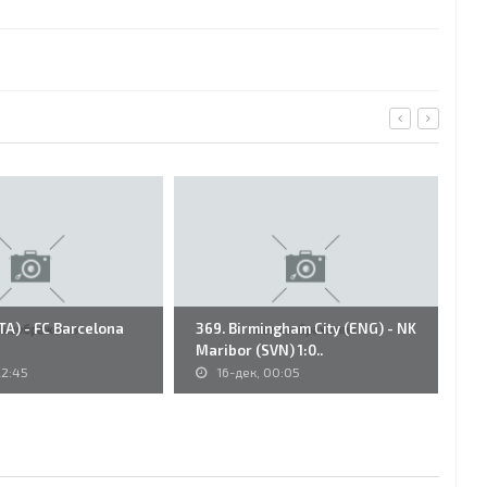
ITA) - FC Barcelona
369. Birmingham City (ENG) - NK
Du
Maribor (SVN) 1:0..
N.
22:45
16-дек, 00:05