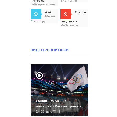
Футбола
Вконтакте
сайт прогнозов
454
On-line
Мы на
Спортс.ру
результаты
MyScore.ru
ВИДЕО РЕПОРТАЖИ
Санкции WADA не
помешают России принять
чемпионат Европы и..
20-дек, 17:48