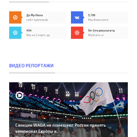
До Футбола
5,700
сайт прогнозов
Мы Вконтакте
454
On-line результаты
Мы на Спортс.ру
MyScore.ru
ВИДЕО РЕПОРТАЖИ
Санкции WADA не помешают России принять
чемпионат Европы и..