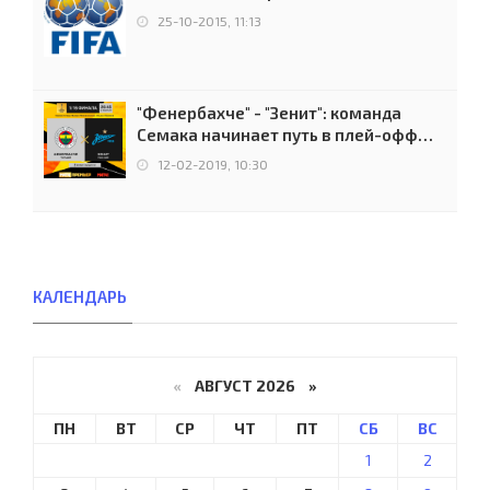
25-10-2015, 11:13
"Фенербахче" - "Зенит": команда
Семака начинает путь в плей-офф
Лиги Европы
12-02-2019, 10:30
КАЛЕНДАРЬ
«
АВГУСТ 2026 »
ПН
ВТ
СР
ЧТ
ПТ
СБ
ВС
1
2