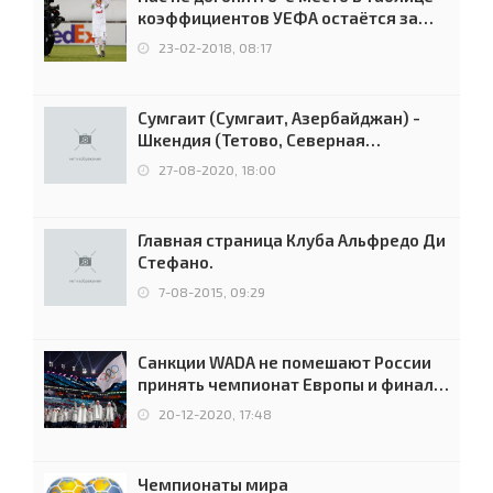
коэффициентов УЕФА остаётся за
Россией
23-02-2018, 08:17
Сумгаит (Сумгаит, Азербайджан) -
Шкендия (Тетово, Северная
Македония) - 0:2 (0:0)
27-08-2020, 18:00
Главная страница Клуба Альфредо Ди
Стефано.
7-08-2015, 09:29
Санкции WADA не помешают России
принять чемпионат Европы и финал
Лиги чемпионов.
20-12-2020, 17:48
Чемпионаты мира