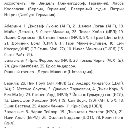
Ассистенты: Ян Зайдель (Хеннигсдорф, Германия), Лассе
Кословски (Берлин, Германия). Резервный судья: Патрик
Иттрих (Гамбург, Германия).
Абердин: 1. Джозеф Льюис (АНГ); 2. Шалом Логан (АНГ), 18.
Майкл Девлин, 5. Скотт Маккена, 28. Томас Хобан (ИРЛ); 19.
Льюис Фергюсон (8. Стивен Глисон (ИРЛ), 57), 3. Грэм Шинни (к),
21. Доминик Болл (С.ИРЛ); 11. Гари Маккей-Стивен, 16. Сэм
Косгроу(АНГ) (17. Стиви Мэй, 77), 10. Ниэлл Макгинн (С.ИРЛ) (15.
Скотт Райт, 79).
Запасные: 7. Крис Форрестер (ИРЛ), 20. Томаш Черны (ЧЕХ) (в),
24. Дин Кэмпбелл, 25. Брюс Андерсон.
Главный тренер - Дерек Макиннс (Шотландия).
Бёрнли: 29. Ник Поуп (АНГ/ИРЛ) (22. Андерс Линдегор (ДАН),
14); 2. Мэттью Лоутон, 5. Джеймс Тарковски, 4. Джек Корк, 6.
Бен Ми (к), 23. Стивен Уорд (ИРЛ); 7. Йоханн Гудмундссон (ИСЛ),
13. Джеффри Хендрик (ИРЛ) (9. Сэм Воукс (УЭЛ/АНГ), 67), 18.
Эшли Вествуд, 25. Аарон Леннон; 11. Крис Вуд (Н.ЗЕЛ).
Запасные: 3. Чарли Тейлор, 19. Джонатан Уолтерс (ИРЛ), 21.
Наки Уэллс (БЕРМ), 26. Филлип Бардсли (ШОТ), 28. Кевин Лонг
(ИРЛ).