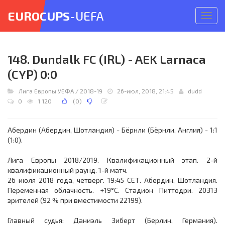
EUROCUPS
-UEFA
Откр
меню
148. Dundalk FC (IRL) - AEK Larnaca
(CYP) 0:0
Лига Европы УЕФА
/
2018-19
26-июл, 2018, 21:45
dudd
0
1 120
(
0
)
Абердин (Абердин, Шотландия) - Бёрнли (Бёрнли, Англия) - 1:1
(1:0).
Лига Европы 2018/2019. Квалификационный этап. 2-й
квалификационный раунд. 1-й матч.
26 июля 2018 года, четверг. 19:45 СЕТ. Абердин, Шотландия.
Переменная облачность. +19°C. Стадион Питтодри. 20313
зрителей (92 % при вместимости 22199).
Главный судья: Даниэль Зиберт (Берлин, Германия).