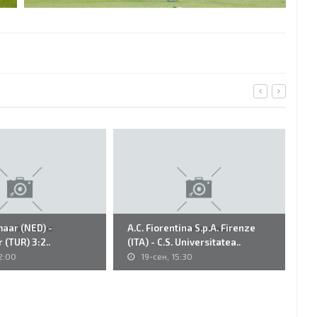
maar (NED) -
A.C. Fiorentina S.p.A. Firenze
32
 (TUR) 3:2..
(ITA) - C.S. Universitatea..
Fu
2:00
19-сен, 15:30