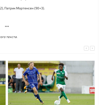
), Патрик Мортенсен (90+3).
***
ого текста.