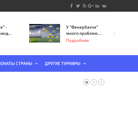
е" -
У "Фенербахче"
манда
много проблем.
инает
Но он опасен для
Подробнее
й-офф
"Зенита"
ы
ОНАТЫ СТРАНЫ
ДРУГИЕ ТУРНИРЫ