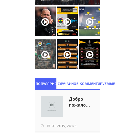
ПОПУЛЯРНОЕ
СЛУЧАЙНОЕ
КОММЕНТИРУЕМЫЕ
Добро
пожаловать
на новую
версию
сайта
18-01-2015, 20:45
eurocups-