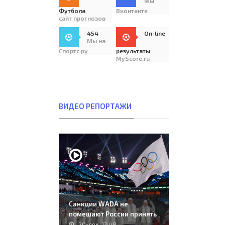
Мы
Футбола
Вконтакте
сайт прогнозов
454
On-line
Мы на
Спортс.ру
результаты
MyScore.ru
ВИДЕО РЕПОРТАЖИ
Санкции WADA не
помешают России принять
чемпионат Европы и..
20-дек, 17:48