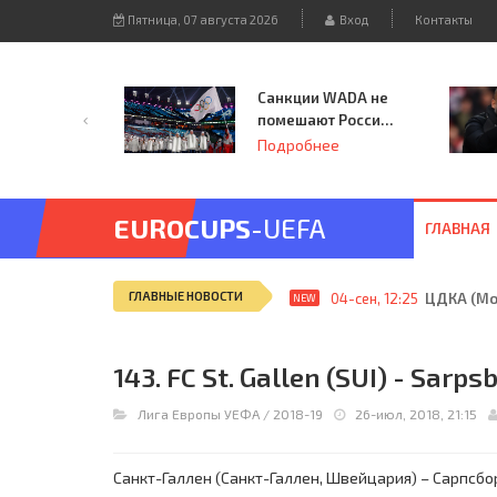
Пятница, 07 августа 2026
Вход
Контакты
Санкции WADA не
помешают России
принять
Подробнее
чемпионат
Европы и финал
Лиги чемпионов.
EUROCUPS
-UEFA
ГЛАВНАЯ
ГЛАВНЫЕ НОВОСТИ
04-сен, 12:25
ЦДКА (Мос
NEW
143. FC St. Gallen (SUI) - Sarps
Лига Европы УЕФА
/
2018-19
26-июл, 2018, 21:15
Санкт-Галлен (Санкт-Галлен, Швейцария) – Сарпсборг-