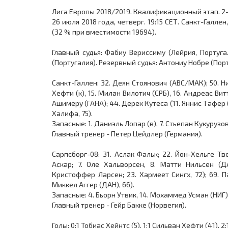
Лига Европы 2018/2019. Квалификационный этап. 2
26 июля 2018 года, четверг. 19:15 СЕТ. Санкт-Галле
(32 % при вместимости 19694).
Главный судья: Фабиу Вериссиму (Лейрия, Португа
(Португалия). Резервный судья: Антониу Нобре (Порт
Санкт-Галлен: 32. Деян Стоянович (АВС/МАК); 50. Н
Хефти (к), 15. Милан Вилотич (СРБ), 16. Андреас Ви
Ашимеру (ГАНА); 44. Дерек Кутеса (11. Яннис Тафер (
Халифа, 75).
Запасные: 1. Даниэль Лопар (в), 7. Стьепан Кукурузов
Главный тренер - Петер Цейдлер (Германия).
Сарпсборг-08: 31. Аслак Фальк; 22. Йон-Хельге Тв
Аскар; 7. Оле Хальворсен, 8. Матти Нильсен (ДА
Кристоффер Ларсен; 23. Хармеет Сингх, 72); 69. 
Миккел Аггер (ДАН), 66).
Запасные: 4. Бьорн Утвик, 14. Мохаммед Усман (НИГ)
Главный тренер - Гейр Бакке (Норвегия).
Голы: 0:1 Тобиас Хейнтс (5), 1:1 Сильван Хефти (41), 2