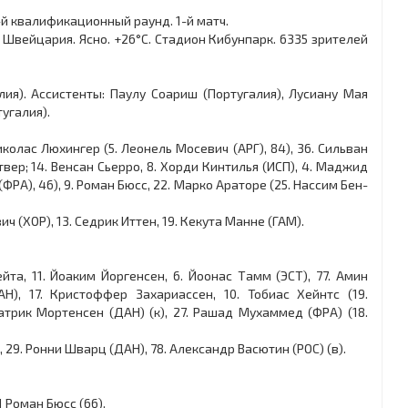
-й квалификационный раунд. 1-й матч.
н, Швейцария. Ясно. +26°C. Стадион Кибунпарк. 6335 зрителей
лия). Ассистенты: Паулу Соариш (Португалия), Лусиану Мая
угалия).
иколас Люхингер (5. Леонель Мосевич (АРГ), 84), 36. Сильван
ттвер; 14. Венсан Сьерро, 8. Хорди Кинтилья (ИСП), 4. Маджид
ФРА), 46), 9. Роман Бюсс, 22. Марко Араторе (25. Нассим Бен-
ич (ХОР), 13. Седрик Иттен, 19. Кекута Манне (ГАМ).
ейта, 11. Йоаким Йоргенсен, 6. Йоонас Тамм (ЭСТ), 77. Амин
Н), 17. Кристоффер Захариассен, 10. Тобиас Хейнтс (19.
Патрик Мортенсен (ДАН) (к), 27. Рашад Мухаммед (ФРА) (18.
, 29. Ронни Шварц (ДАН), 78. Александр Васютин (РОС) (в).
:1 Роман Бюсс (66).