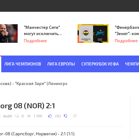
"Манчестер Сити"
"Фенербахч
могут исключить
"Зенит": ко
из Лиги
Семака нач
Подробнее
Подробнее
чемпионов.
путь в пле
Лиги Европ
ЛИГА ЧЕМПИОНОВ
ЛИГА ЕВРОПЫ
СУПЕРКУБОК УЕФА
ЧЕМПИ
ква) - "Красная Заря" (Ленинград) 6:2
borg 08 (NOR) 2:1
dudd
0
1 130
(
0
)
08 (Сарпсборг, Норвегия) - 2:1 (1:1).