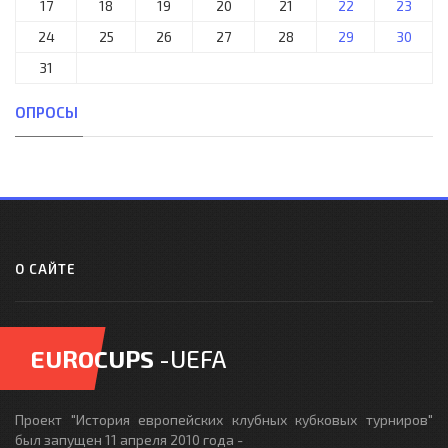
17
18
19
20
21
22
23
24
25
26
27
28
29
30
31
ОПРОСЫ
О САЙТЕ
EUROCUPS
-UEFA
Проект "История европейских клубных кубковых турниров"
был запущен 11 апреля 2010 года -