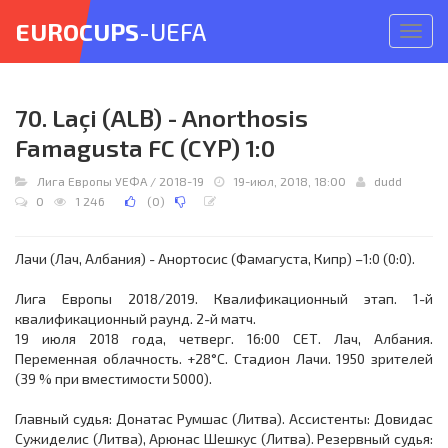
EUROCUPS
-UEFA
Откр
меню
70. Laçi (ALB) - Anorthosis
Famagusta FC (CYP) 1:0
Лига Европы УЕФА
/
2018-19
19-июл, 2018, 18:00
dudd
0
1 246
(
0
)
Лачи (Лач, Албания) - Анортосис (Фамагуста, Кипр) –1:0 (0:0).
Лига Европы 2018/2019. Квалификационный этап. 1-й
квалификационный раунд. 2-й матч.
19 июля 2018 года, четверг. 16:00 СЕТ. Лач, Албания.
Переменная облачность. +28°C. Стадион Лачи. 1950 зрителей
(39 % при вместимости 5000).
Главный судья: Донатас Румшас (Литва). Ассистенты: Довидас
Сужиделис (Литва), Арюнас Шешкус (Литва). Резервный судья: