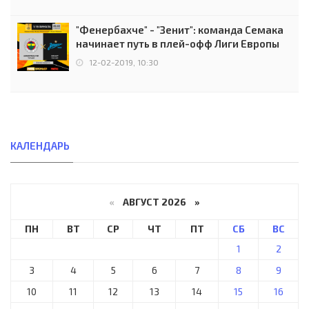
"Фенербахче" - "Зенит": команда Семака
начинает путь в плей-офф Лиги Европы
12-02-2019, 10:30
КАЛЕНДАРЬ
«
АВГУСТ 2026 »
ПН
ВТ
СР
ЧТ
ПТ
СБ
ВС
1
2
3
4
5
6
7
8
9
10
11
12
13
14
15
16