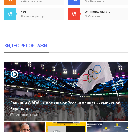
сайт прогнозов
Мы Вконтакте
454
On-line результаты
Мы на Спортс.ру
MyScore.ru
ВИДЕО РЕПОРТАЖИ
Санкции WADA не помешают России принять чемпионат
Европы и..
20-дек, 17:48