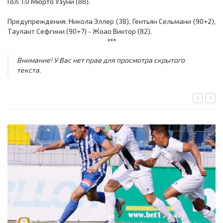
Гол: 1:0 Мюрто Узуни (88).
Предупреждения: Никола Эллер (38), Гентьян Сельмани (90+2),
Таулант Сефгини (90+7) - Жоао Виктор (82).
***
Внимание! У Вас нет прав для просмотра скрытого
текста.