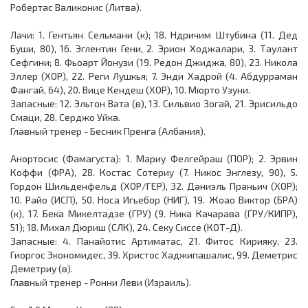
Робертас Валиконис (Литва).
Лачи: 1. Гентьян Сельмани (к); 18. Ндричим Штубина (11. Дед
Буши, 80), 16. Эглентин Гени, 2. Эрион Ходжалари, 3. Таулант
Сефгини; 8. Фьоарт Йонузи (19. Редон Джиджа, 80), 23. Никола
Эллер (ХОР), 22. Реги Лушкья; 7. Энди Хадрой (4. Абдурраман
Фангай, 64), 20. Вице Кендеш (ХОР), 10. Мюрто Узуни.
Запасные: 12. Эльтон Вата (в), 13. Сильвио Зогай, 21. Эрисильдо
Смаци, 28. Серджо Уйка.
Главный тренер - Бесник Пренга (Албания).
Анортосис (Фамагуста): 1. Мариу Фелгейраш (ПОР); 2. Эрвин
Коффи (ФРА), 28. Костас Сотериу (7. Никос Энглезу, 90), 5.
Гордон Шильденфельд (ХОР/ГЕР), 32. Даниэль Праньич (ХОР);
10. Райо (ИСП), 50. Носа Игьебор (НИГ), 19. Жоао Виктор (БРА)
(к), 17. Бека Микелтадзе (ГРУ) (9. Ника Качарава (ГРУ/КИПР),
51); 18. Михал Дюриш (СЛК), 24. Секу Сиссе (КОТ-Д).
Запасные: 4. Панайотис Артиматас, 21. Фитос Кирияку, 23.
Гиоргос Экономидес, 39. Христос Хаджипашалис, 99. Деметрис
Деметриу (в).
Главный тренер - Ронни Леви (Израиль).