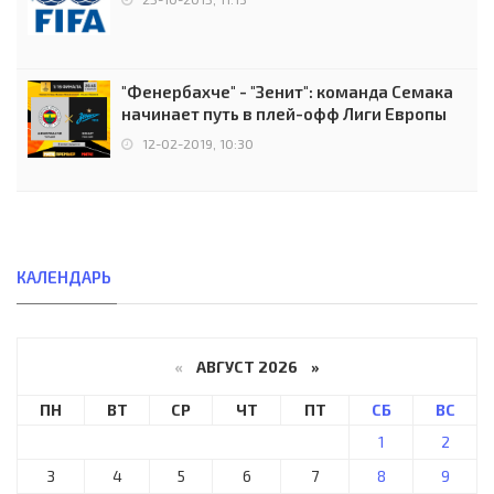
"Фенербахче" - "Зенит": команда Семака
начинает путь в плей-офф Лиги Европы
12-02-2019, 10:30
КАЛЕНДАРЬ
«
АВГУСТ 2026 »
ПН
ВТ
СР
ЧТ
ПТ
СБ
ВС
1
2
3
4
5
6
7
8
9