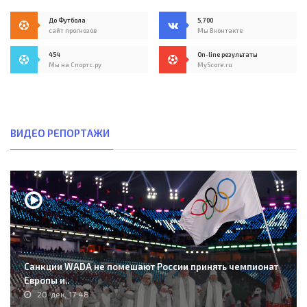
До Футбола
5,700
сайт прогнозов
Мы Вконтакте
454
On-line результаты
Мы на Спортс.ру
MyScore.ru
ВИДЕО РЕПОРТАЖИ
Санкции WADA не помешают России принять чемпионат
Европы и..
20-дек, 17:48