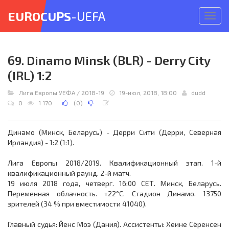
EUROCUPS
-UEFA
Откр
меню
69. Dinamo Minsk (BLR) - Derry City
(IRL) 1:2
Лига Европы УЕФА
/
2018-19
19-июл, 2018, 18:00
dudd
0
1 170
(
0
)
Динамо (Минск, Беларусь) - Дерри Сити (Дерри, Северная
Ирландия) - 1:2 (1:1).
Лига Европы 2018/2019. Квалификационный этап. 1-й
квалификационный раунд. 2-й матч.
19 июля 2018 года, четверг. 16:00 СЕТ. Минск, Беларусь.
Переменная облачность. +22°C. Стадион Динамо. 13750
зрителей (34 % при вместимости 41040).
Главный судья: Йенс Моэ (Дания). Ассистенты: Хеине Сёренсен