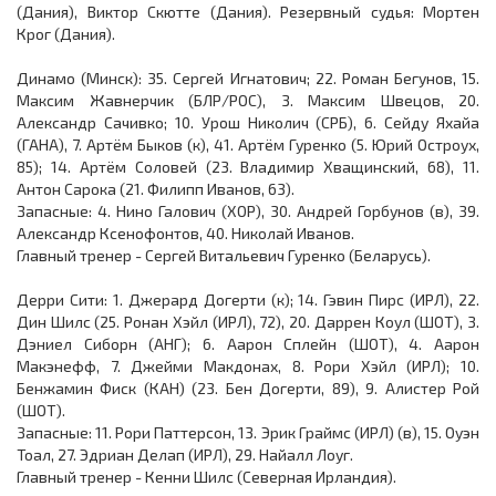
(Дания), Виктор Скютте (Дания). Резервный судья: Мортен
Крог (Дания).
Динамо (Минск): 35. Сергей Игнатович; 22. Роман Бегунов, 15.
Максим Жавнерчик (БЛР/РОС), 3. Максим Швецов, 20.
Александр Сачивко; 10. Урош Николич (СРБ), 6. Сейду Яхайа
(ГАНА), 7. Артём Быков (к), 41. Артём Гуренко (5. Юрий Остроух,
85); 14. Артём Соловей (23. Владимир Хващинский, 68), 11.
Антон Сарока (21. Филипп Иванов, 63).
Запасные: 4. Нино Галович (ХОР), 30. Андрей Горбунов (в), 39.
Александр Ксенофонтов, 40. Николай Иванов.
Главный тренер - Сергей Витальевич Гуренко (Беларусь).
Дерри Сити: 1. Джерард Догерти (к); 14. Гэвин Пирс (ИРЛ), 22.
Дин Шилс (25. Ронан Хэйл (ИРЛ), 72), 20. Даррен Коул (ШОТ), 3.
Дэниел Сиборн (АНГ); 6. Аарон Сплейн (ШОТ), 4. Аарон
Макэнефф, 7. Джейми Макдонах, 8. Рори Хэйл (ИРЛ); 10.
Бенжамин Фиск (КАН) (23. Бен Догерти, 89), 9. Алистер Рой
(ШОТ).
Запасные: 11. Рори Паттерсон, 13. Эрик Граймс (ИРЛ) (в), 15. Оуэн
Тоал, 27. Эдриан Делап (ИРЛ), 29. Найалл Лоуг.
Главный тренер - Кенни Шилс (Северная Ирландия).