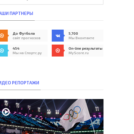
АШИ ПАРТНЕРЫ
До Футбола
5,700
сайт прогнозов
Мы Вконтакте
454
On-line результаты
Мы на Спортс.ру
MyScore.ru
ИДЕО РЕПОРТАЖИ