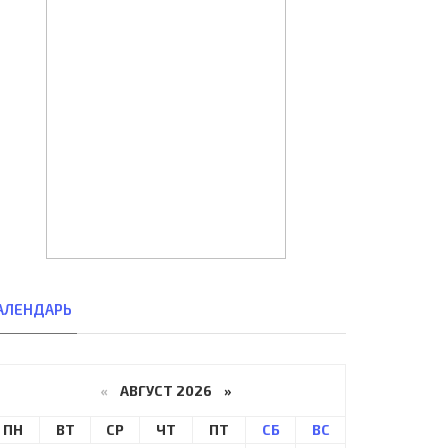
АЛЕНДАРЬ
«
АВГУСТ 2026 »
ПН
ВТ
СР
ЧТ
ПТ
СБ
ВС