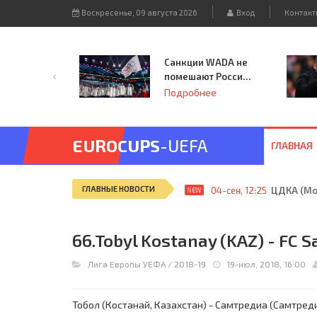
Воскресенье, 09 августа 2026
Вход
Контакт
Санкции WADA не
помешают России
принять
Подробнее
чемпионат
Европы и финал
Лиги чемпионов.
EUROCUPS
-UEFA
ГЛАВНАЯ
ГЛАВНЫЕ НОВОСТИ
04-сен, 12:25
ЦДКА (Мос
NEW
66.Tobyl Kostanay (KAZ) - FC S
Лига Европы УЕФА
/
2018-19
19-июл, 2018, 16:00
Тобол (Костанай, Казахстан) - Самтредиа (Самтредиа, 