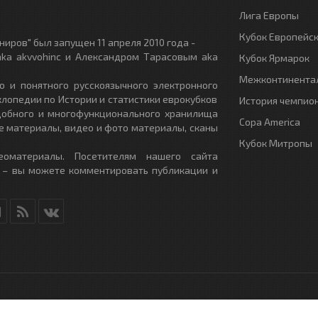
Лига Европы
Кубок Европейс
иров" был запущен 11 апреля 2010 года -
ka akvvohinc и Александром Тарасовым aka
Кубок Ярмарок
Межконтинентал
о и понятного русскоязычного электронного
клопедии по Истории и статистики еврокубков
История чемпио
удобного и многофункционального хранилища
Copa America
е материалы, видео и фото материалы, сканы
Кубок Митропы
еоматериалы. Посетителям нашего сайта
 – вы можете комментировать публикации и
RU
- All Rights Reserved.