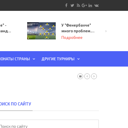
е" -
У "Фенербахче"
манда
много проблем.
инает
Но он опасен для
Подробнее
й-офф
"Зенита"
ы
ОНАТЫ СТРАНЫ
ДРУГИЕ ТУРНИРЫ
ОИСК ПО САЙТУ