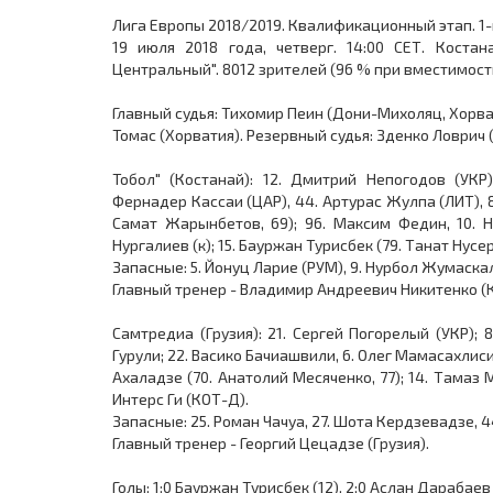
Лига Европы 2018/2019. Квалификационный этап. 1-
19 июля 2018 года, четверг. 14:00 СЕТ. Костан
Центральный". 8012 зрителей (96 % при вместимост
Главный судья: Тихомир Пеин (Дони-Михоляц, Хорва
Томас (Хорватия). Резервный судья: Зденко Ловрич 
Тобол" (Костанай): 12. Дмитрий Непогодов (УКР)
Фернадер Кассаи (ЦАР), 44. Артурас Жулпа (ЛИТ), 8
Самат Жарынбетов, 69); 96. Максим Федин, 10. Ни
Нургалиев (к); 15. Бауржан Турисбек (79. Танат Нусер
Запасные: 5. Йонуц Ларие (РУМ), 9. Нурбол Жумаскал
Главный тренер - Владимир Андреевич Никитенко (К
Самтредиа (Грузия): 21. Сергей Погорелый (УКР); 8
Гурули; 22. Васико Бачиашвили, 6. Олег Мамасахлиси 
Ахаладзе (70. Анатолий Месяченко, 77); 14. Тамаз 
Интерс Ги (КОТ-Д).
Запасные: 25. Роман Чачуа, 27. Шота Кердзевадзе, 4
Главный тренер - Георгий Цецадзе (Грузия).
Голы: 1:0 Бауржан Турисбек (12), 2:0 Аслан Дарабаев 