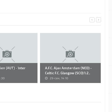
ien (AUT) - Inter
A.F.C. Ajax Amsterdam (NED) -
11
Celtic F.C. Glasgow (SCO) 1:2..
La
1:30
29-сен, 14:10