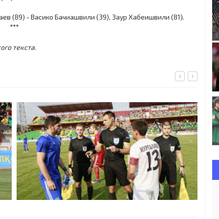
в (89) - Васико Бачиашвили (39), Заур Хабеишвили (81).
***
ого текста.