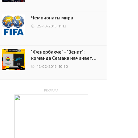
чемпионов.
Чемпионаты мира
25-10-2015, 11:13
"Фенербахче" - "Зенит":
команда Семака начинает
путь в плей-офф Лиги
12-02-2019, 10:30
Европы
РЕКЛАМА