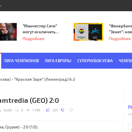
ы
"Манчестер Сити"
"Фенербахч
могут исключить
"Зенит": ко
из Лиги
Семака нач
Подробнее
Подробнее
чемпионов.
путь в пле
Лиги Европ
ЛИГА ЧЕМПИОНОВ
ЛИГА ЕВРОПЫ
СУПЕРКУБОК УЕФА
ЧЕМПИ
ква) - "Красная Заря" (Ленинград) 6:2
amtredia (GEO) 2:0
П
dudd
0
1 195
(
0
)
Грузия) - 2:0 (1:0).