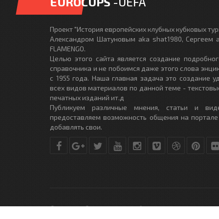
EUROCUPS
-UEFA
Проект "История европейских клубных кубковых турн
Александром Шатуновым aka shat1980, Сергеем a
FLAMENGO.
Целью этого сайта является создание подробног
справочника и не побоимся даже этого слова энци
с 1955 года. Наша главная задача это создание 
всех видов материалов по данной теме - текстовы
печатных изданий ит.д
Публикуем различные мнения, статьи и вид
предоставляем возможность общения на портале
добавлять свои.
© Copyright © 2010-2017. Разработано студией
DLE-THEME.