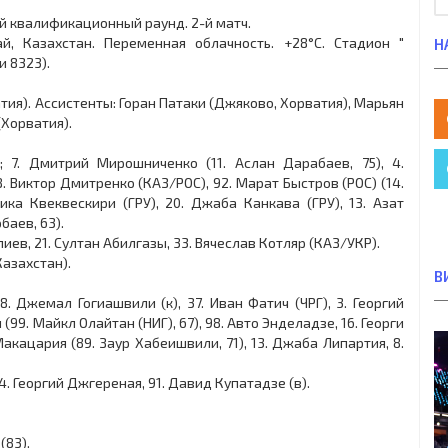
й квалификационный раунд. 2-й матч.
ай, Казахстан. Переменная облачность. +28°C. Стадион "
Н
и 8323).
тия). Ассистенты: Горан Патаки (Джяково, Хорватия), Марьян
(Хорватия).
; 7. Дмитрий Мирошниченко (11. Аслан Дарабаев, 75), 4.
. Виктор Дмитренко (КАЗ/РОС), 92. Марат Быстров (РОС) (14.
ка Квеквескири (ГРУ), 20. Джаба Канкава (ГРУ), 13. Азат
баев, 63).
иев, 21. Султан Абилгазы, 33. Вячеслав Котляр (КАЗ/УКР).
азахстан).
В
8. Джемал Гогиашвили (к), 37. Иван Фатич (ЧРГ), 3. Георгий
(99. Майкл Олайтан (НИГ), 67), 98. Авто Энделадзе, 16. Георги
Макацария (89. Заур Хабеишвили, 71), 13. Джаба Липартия, 8.
4. Георгий Джгереная, 91. Давид Купатадзе (в).
(83).