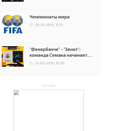
чемпионов.
Чемпионаты мира
25-10-2015, 11:13
"Фенербахче" - "Зенит":
команда Семака начинает
путь в плей-офф Лиги
12-02-2019, 10:30
Европы
РЕКЛАМА