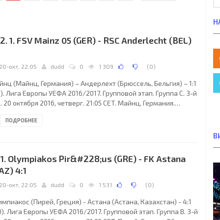
Н
2. 1. FSV Mainz 05 (GER) - RSC Anderlecht (BEL)
20-окт, 22:05
dudd
0
1 309
(
0
)
нц (Майнц, Германия) – Андерлехт (Брюссель, Бельгия) – 1:1
0). Лига Европы УЕФА 2016/2017. Групповой этап. Группа C. 3-й
. 20 октября 2016, четверг. 21:05 CET. Майнц, Германия.
ждь. +6°C. Стадион Опель-Арена - Кофас-Арена. 21317
ПОДРОБНЕЕ
ителей (63 % при вместимости 34034). Судьи: Хесус Хиль
нсано (Дон-Бенито, Испания), Роберто Диас Перес Дель
В
ломар, Анхель Невадо Родригес (оба - Испания). Резервный:
гель Мартинес Мунуэра (Испания). Дополнительные
1. Olympiakos Pir&#228;us (GRE) - FK Astana
мощники рефери: Карлос Гомес,
AZ) 4:1
20-окт, 22:05
dudd
0
1 531
(
0
)
мпиакос (Пирей, Греция) - Астана (Астана, Казахстан) - 4:1
0). Лига Европы УЕФА 2016/2017. Групповой этап. Группа B. 3-й