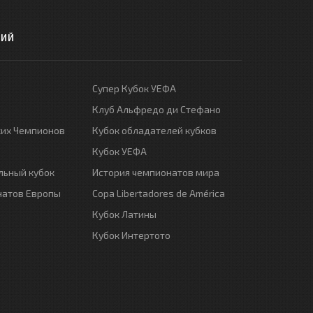
РИЙ
Супер Кубок УЕФА
Клуб Альфредо ди Стефано
ких Чемпионов
Кубок обладателей кубков
Кубок УЕФА
ьный кубок
История чемпионатов мира
натов Европы
Copa Libertadores de América
Кубок Латины
Кубок Интертото