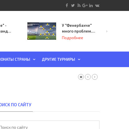
е" -
У "Фенербахче"
манда
много проблем.
инает
Но он опасен для
Подробнее
й-офф
"Зенита"
ы
ОНАТЫ СТРАНЫ
ДРУГИЕ ТУРНИРЫ
ОИСК ПО САЙТУ