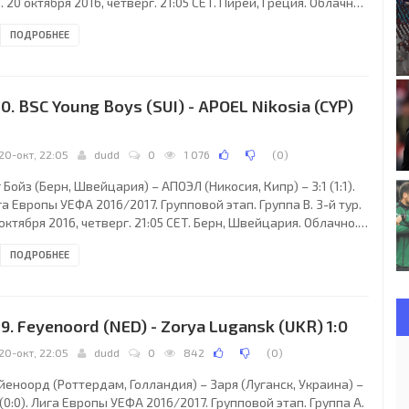
. 20 октября 2016, четверг. 21:05 CET. Пирей, Греция. Облачно.
°C. Стадион Георгиос Караискакис. 21480 зрителей (64 % при
ПОДРОБНЕЕ
естимости 33500). Судьи: Тобиас Штилер (Оберхаузен,
мания), Мике Пиккель (Мендиг, Германия), Ян Зайдель
еннигсдорф, Германия). Резервный: Марко Ахмюллер (Бад-
ссинг, Германия). Дополнительные помощники рефери:
0. BSC Young Boys (SUI) - APOEL Nikosia (CYP)
трик Иттрих, Саша
1
20-окт, 22:05
dudd
0
1 076
(
0
)
 Бойз (Берн, Швейцария) – АПОЭЛ (Никосия, Кипр) – 3:1 (1:1).
а Европы УЕФА 2016/2017. Групповой этап. Группа В. 3-й тур.
октября 2016, четверг. 21:05 CET. Берн, Швейцария. Облачно.
C. Стадион Стад де Суисс Ванкдорф. 9553 зрителя (30 % при
ПОДРОБНЕЕ
стимости 32000). Судьи: Тобиас Вельц (Висбаден, Германия),
льгер Хеншель (Брауншвейг, Германия), Рафаэль Фольтин
айнц-Кастель, Германия). Резервный: Кристиан Гиттельман
льбисхайм, Германия). Дополнительные помощники рефери:
9. Feyenoord (NED) - Zorya Lugansk (UKR) 1:0
берт
20-окт, 22:05
dudd
0
842
(
0
)
еноорд (Роттердам, Голландия) – Заря (Луганск, Украина) –
 (0:0). Лига Европы УЕФА 2016/2017. Групповой этап. Группа A.