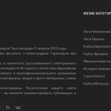
МЕНЮ КАТЕГО
Лига Чемпионов
Лига Европы
Кубок Европейс
иров" был запущен 11 апреля 2010 года -
ka akvvohinc и Александром Тарасовым aka
Кубок Ярмарок
Межконтинентал
о и понятного русскоязычного электронного
клопедии по Истории и статистики еврокубков
История чемпио
удобного и многофункционального хранилища
Copa America
е материалы, видео и фото материалы, сканы
Кубок Митропы
еоматериалы. Посетителям нашего сайта
 – вы можете комментировать публикации и