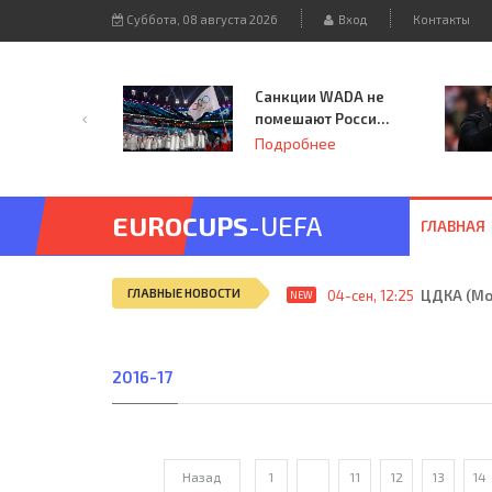
Суббота, 08 августа 2026
Вход
Контакты
Санкции WADA не
помешают России
принять
Подробнее
чемпионат
Европы и финал
Лиги чемпионов.
EUROCUPS
-UEFA
ГЛАВНАЯ
ГЛАВНЫЕ НОВОСТИ
04-сен, 12:25
ЦДКА (Мос
NEW
2016-17
Назад
1
...
11
12
13
14