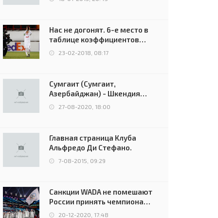
Нас не догонят. 6-е место в
таблице коэффициентов
УЕФА остаётся за Россией
23-02-2018, 08:17
Сумгаит (Сумгаит,
Азербайджан) - Шкендия
(Тетово, Северная
27-08-2020, 18:00
Македония) - 0:2 (0:0)
Главная страница Клуба
Альфредо Ди Стефано.
7-08-2015, 09:29
Санкции WADA не помешают
России принять чемпионат
Европы и финал Лиги
20-12-2020, 17:48