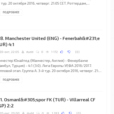
 тур. 20 октября 2016, четверг. 21:05 CET. Роттердам,
лландия. Облачно. +7°C. Стадион Фейеноорд-Де Куйп. 35000
ПОДРОБНЕЕ
телей (68 % при вместимости 51577). Судьи: Андрис
ейманис (Кулдига, Латвия), Харальд Гудерманис, Алексей
асенников (оба - Латвия). Резервный: Раймонд Татрик
аласпилс, Латвия). Дополнительные помощники рефери:
ександр Голубев, Эдгар Мальцев (оба -
8. Manchester United (ENG) - Fenerbah&#231;e
UR) 4:1
20-окт, 22:05
dudd
0
1 172
(
0
)
нчестер Юнайтед (Манчестер, Англия) - Фенербахче
амбул, Турция) - 4:1 (3:0). Лига Европы УЕФА 2016/2017.
пповой этап. Группа A. 3-й тур. 20 октября 2016, четверг. 21:05
. Манчестер, Англия. Ясно. +12°C. Стадион Олд Траффорд
ПОДРОБНЕЕ
естимость 76212). Судьи: Бенуа Бастьен (Метц, Франция),
едерик Акетт, Хишам Закрани (все - Франция). Резервный:
льен Паселли (Франция). Дополнительные помощники
фери: Бенуа Мийо, Жером Мигельгорри (оба - Франция)
1. Osmanl&#305;spor FK (TUR) - Villarreal CF
нчестер Юнайтед: 1. Давид де Хеа (ИСП),
SP) 2:2
20-окт, 20:00
dudd
0
1 263
(
0
)