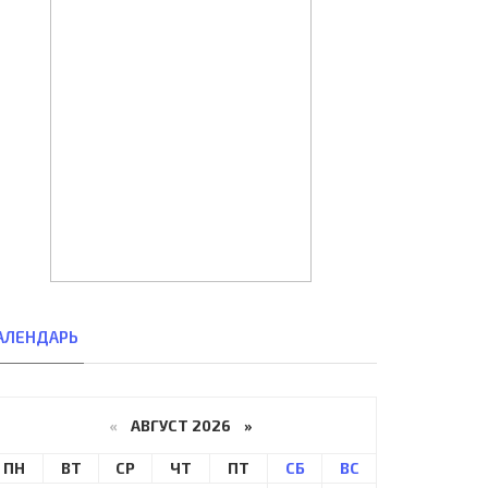
АЛЕНДАРЬ
«
АВГУСТ 2026 »
ПН
ВТ
СР
ЧТ
ПТ
СБ
ВС