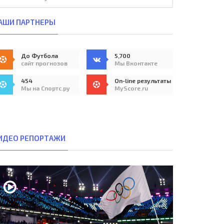
АШИ ПАРТНЕРЫ
До Футбола
5,700
сайт прогнозов
Мы Вконтакте
454
On-line результаты
Мы на Спортс.ру
MyScore.ru
ИДЕО РЕПОРТАЖИ