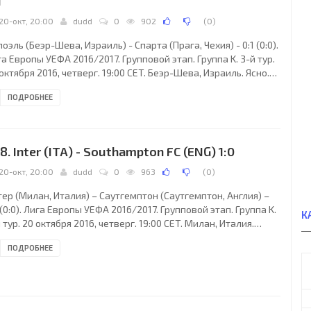
1
20-окт, 20:00
dudd
0
902
(
0
)
оэль (Беэр-Шева, Израиль) - Спарта (Прага, Чехия) - 0:1 (0:0).
а Европы УЕФА 2016/2017. Групповой этап. Группа K. 3-й тур.
октября 2016, четверг. 19:00 CET. Беэр-Шева, Израиль. Ясно.
3°C. Стадион Тернер. 15607 зрителей (97 % при вместимости
ПОДРОБНЕЕ
26). Судьи: Иван Бебек (Риека, Хорватия), Томислав Петрович
лпово, Хорватия), Миро Гргич (Осиек, Хорватия). Резервный:
ран Патаки (Джяково, Хорватия). Дополнительные
мощники рефери: Горан Габрило, Тихомир Пейин (оба -
8. Inter (ITA) - Southampton FC (ENG) 1:0
рватия) Хапоэль
20-окт, 20:00
dudd
0
963
(
0
)
ер (Милан, Италия) – Саутгемптон (Саутгемптон, Англия) –
 (0:0). Лига Европы УЕФА 2016/2017. Групповой этап. Группа K.
К
 тур. 20 октября 2016, четверг. 19:00 CET. Милан, Италия.
ременная облачность. +10°C. Стадион Сан-Сиро-Джузеппе
ПОДРОБНЕЕ
ацца. Судьи: Гедиминас Мажейка (Каунас, Литва), Витаутас
мкус, Витенис Казлаускас (оба - Литва). Резервный: Довидас
жиделис (Литва). Дополнительные помощники рефери:
гей Слива, Донатас Румшас (оба - Литва). Интер Милан: 1.
мир Ханданович (СЛН),