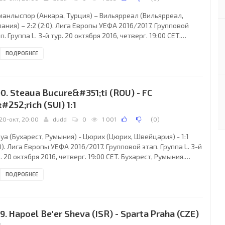
манлыспор (Анкара, Турция) – Вильярреал (Вильярреал,
ания) – 2:2 (2:0). Лига Европы УЕФА 2016/2017. Групповой
п. Группа L. 3-й тур. 20 октября 2016, четверг. 19:00 CET.
кара, Турция. Облачно. +14°C. Стадион Османлы-Еникент
ПОДРОБНЕЕ
Ш. 11692 зрителя (60 % при вместимости 19626). Судьи:
ран Лиани, Двир Шимон, Давид Элиас Битон (все - Израиль).
зервный: Орен Борнштейн (Израиль). Дополнительные
мощники рефери Менаше Масиах, Эйтан Шмулевич (оба -
0. Steaua Bucure&#351;ti (ROU) - FC
аиль). Османлыспор Анкара: 1. Хакан
#252;rich (SUI) 1:1
20-окт, 20:00
dudd
0
1 001
(
0
)
уа (Бухарест, Румыния) - Цюрих (Цюрих, Швейцария) - 1:1
0). Лига Европы УЕФА 2016/2017. Групповой этап. Группа L. 3-й
. 20 октября 2016, четверг. 19:00 CET. Бухарест, Румыния.
ачно. +10°C. Стадион Националь. 13154 зрителя (24 % при
ПОДРОБНЕЕ
естимости 55600). Судьи: Томаш Богнар, Жолт Варга, Балаж
аш (все - Венгрия). Резервный: Теодорос Георгиу (Венгрия).
полнительные помощники рефери: Петер Соймоши, Адам
кош (оба - Венгрия) Стяуа Бухарест: 1. Флорин Ницэ, 4.
9. Hapoel Be'er Sheva (ISR) - Sparta Praha (CZE)
риэль Тамаш, 15.