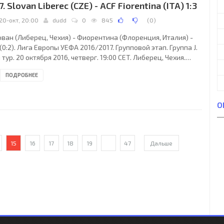
7. Slovan Liberec (CZE) - ACF Fiorentina (ITA) 1:3
20-окт, 20:00
dudd
0
845
(
0
)
ован (Либерец, Чехия) - Фиорентина (Флоренция, Италия) -
 (0:2). Лига Европы УЕФА 2016/2017. Групповой этап. Группа J.
 тур. 20 октября 2016, четверг. 19:00 CET. Либерец, Чехия.
ачно. +7°C. Стадион У Нисы. 9037 зрителей (91 % при
ПОДРОБНЕЕ
естимости 9900). Судьи: Сердар Гозюбийк (Харлем,
ландия), Бас ван Донген, Дэйв Госсенс (оба - Голландия).
зервный: Эрвин Зейнстра (Голландия). Дополнительные
О
мощники рефери: Пол ван Букел, Питер Янссен (оба -
лландия) Слован Либерец: 19. Мартин
15
16
17
18
19
...
47
Дальше