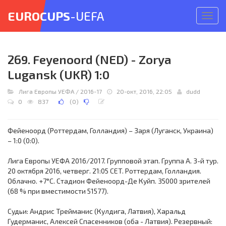
EUROCUPS
-UEFA
Откр
меню
269. Feyenoord (NED) - Zorya
Lugansk (UKR) 1:0
Лига Европы УЕФА
/
2016-17
20-окт, 2016, 22:05
dudd
0
837
(
0
)
Фейеноорд (Роттердам, Голландия) – Заря (Луганск, Украина)
– 1:0 (0:0).
Лига Европы УЕФА 2016/2017. Групповой этап. Группа A. 3-й тур.
20 октября 2016, четверг. 21:05 CET. Роттердам, Голландия.
Облачно. +7°C. Стадион Фейеноорд-Де Куйп. 35000 зрителей
(68 % при вместимости 51577).
Судьи: Андрис Трейманис (Кулдига, Латвия), Харальд
Гудерманис, Алексей Спасенников (оба - Латвия). Резервный: