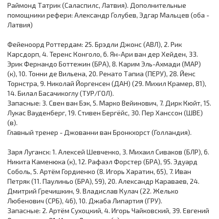
Раймонд Татрик (Саласпилс, Латвия). Дополнительные
помощники рефери: Александр Голубев, Эдгар Мальцев (оба -
Латвия)
Фейеноорд Роттердам: 25. Брэдли Джонс (АВЛ), 2. Рик
Карсдорп, 4. Теренс Конголо, 6. Ян-Ари ван дер Хейден, 33.
Эрик Фернандо Боттежин (БРА), 8. Карим Эль-Ахмади (МАР)
(к), 10. Тонни де Вильена, 20. Ренато Тапиа (ПЕРУ), 28. Йенс
Торнстра, 9. Николай Йоргенсен (ДАН) (29. Михил Крамер, 81),
14. Билал Басачикоглу (ТУР/ГОЛ).
Запасные: 3. Свен ван Бэк, 5. Марко Вейинович, 7. Дирк Кюйт, 15.
Лукас Вауденберг, 19. Стивен Бергёйс, 30. Пер Ханссон (ШВЕ)
(в).
Главный тренер - Джованни ван Бронкхорст (Голландия).
Заря Луганск: 1. Алексей Шевченко, 3. Михаил Сиваков (БЛР), 6.
Никита Каменюка (к), 12. Рафаэл Форстер (БРА), 95. Эдуард
Соболь, 5. Артём Гордиенко (8. Игорь Харатин, 65), 7. Иван
Петряк (11. Паулиньо (БРА), 59), 20. Александр Караваев, 24.
Дмитрий Гречишкин, 9. Владислав Кулач (22. Желько
Любенович (СРБ), 46), 10. Джаба Липартия (ГРУ).
Запасные: 2. Артём Сухоцкий, 4. Игорь Чайковский, 39. Евгений