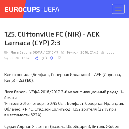
EUROCUPS
-UEFA
Откр
меню
125. Cliftonville FC (NIR) - AEK
Larnaca (CYP) 2:3
Лига Европы УЕФА
/
2016-17
14-июл, 2016, 21:45
dudd
0
1 134
(
0
)
Клифтонвилл (Белфаст, Северная Ирландия) – АЕК (Ларнака,
Кипр) - 2:3 (1:0).
Лига Европы УЕФА 2016/2017. 2-й квалификационный раунд. 1-
й матч.
14 июля 2016, четверг. 20:45 СЕТ. Белфаст, Северная Ирландия.
Облачно. +14°C. Стадион Солитьюд. 1352 зрителя (22 % при
вместимости 6224).
Судьи: Адриан Яккоттет (Базель, Швейцария), Виталь Жобен