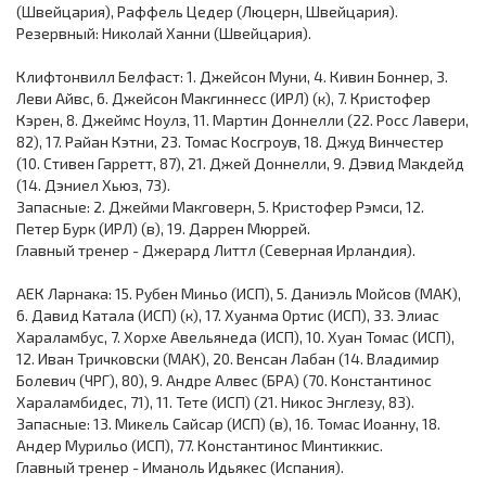
(Швейцария), Раффель Цедер (Люцерн, Швейцария).
Резервный: Николай Ханни (Швейцария).
Клифтонвилл Белфаст: 1. Джейсон Муни, 4. Кивин Боннер, 3.
Леви Айвс, 6. Джейсон Макгиннесс (ИРЛ) (к), 7. Кристофер
Кэрен, 8. Джеймс Ноулз, 11. Мартин Доннелли (22. Росс Лавери,
82), 17. Райан Кэтни, 23. Томас Косгроув, 18. Джуд Винчестер
(10. Стивен Гарретт, 87), 21. Джей Доннелли, 9. Дэвид Макдейд
(14. Дэниел Хьюз, 73).
Запасные: 2. Джейми Макговерн, 5. Кристофер Рэмси, 12.
Петер Бурк (ИРЛ) (в), 19. Даррен Мюррей.
Главный тренер - Джерард Литтл (Северная Ирландия).
АЕК Ларнака: 15. Рубен Миньо (ИСП), 5. Даниэль Мойсов (МАК),
6. Давид Катала (ИСП) (к), 17. Хуанма Ортис (ИСП), 33. Элиас
Хараламбус, 7. Хорхе Авельянеда (ИСП), 10. Хуан Томас (ИСП),
12. Иван Тричковски (МАК), 20. Венсан Лабан (14. Владимир
Болевич (ЧРГ), 80), 9. Андре Алвес (БРА) (70. Константинос
Хараламбидес, 71), 11. Тете (ИСП) (21. Никос Энглезу, 83).
Запасные: 13. Микель Сайсар (ИСП) (в), 16. Томас Иоанну, 18.
Андер Мурильо (ИСП), 77. Константинос Минтиккис.
Главный тренер - Иманоль Идьякес (Испания).