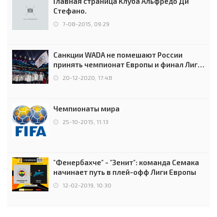
Главная страница Клуба Альфредо Ди
Стефано.
7-08-2015, 09:29
Санкции WADA не помешают России
принять чемпионат Европы и финал Лиги
чемпионов.
20-12-2020, 17:48
Чемпионаты мира
25-10-2015, 11:13
"Фенербахче" - "Зенит": команда Семака
начинает путь в плей-офф Лиги Европы
12-02-2019, 10:30