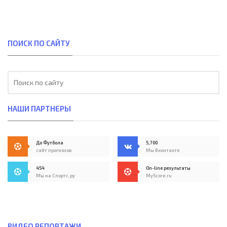
ПОИСК ПО САЙТУ
НАШИ ПАРТНЕРЫ
До Футбола
5,700
сайт прогнозов
Мы Вконтакте
454
On-line результаты
Мы на Спортс.ру
MyScore.ru
ВИДЕО РЕПОРТАЖИ