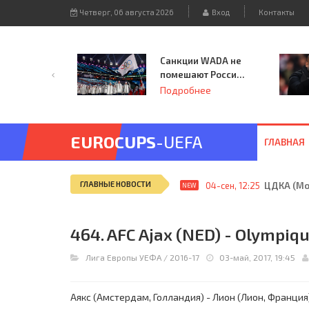
Четверг, 06 августа 2026
Вход
Контакты
Санкции WADA не
помешают России
принять
Подробнее
чемпионат
Европы и финал
Лиги чемпионов.
EUROCUPS
-UEFA
ГЛАВНАЯ
ГЛАВНЫЕ НОВОСТИ
04-сен, 12:25
ЦДКА (Мос
NEW
464. AFC Ajax (NED) - Olympiqu
Лига Европы УЕФА
/
2016-17
03-май, 2017, 19:45
Аякс (Амстердам, Голландия) - Лион (Лион, Франция) 