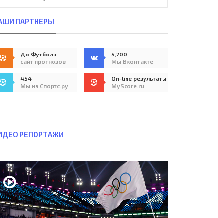
АШИ ПАРТНЕРЫ
До Футбола
5,700
сайт прогнозов
Мы Вконтакте
454
On-line результаты
Мы на Спортс.ру
MyScore.ru
ИДЕО РЕПОРТАЖИ