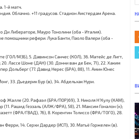
. 1-й матч.
ландия. Облачно. +11 градусов. Стадион Амстердам Арена.
Н
о Ди Либераторе, Мауро Тонолини (оба - Италия).
е помощники рефери: Лука Банти, Паоло Валери (оба -
те (ГОЛ/МЗБ), 5. Давинсон Санчес (КОЛ), 36. Матейс де Лигт,
 20. Лассе Шоне (ДАН) (30. Донни ван де Бек, 71), 22. Хаким
пер Дольберг (77. Давид Нерес (БРА), 88), 11. Амин Юнес
онг, 33. Дьедерик Бур (в), 34. Абдельхак Нури.
В
оф Жалле (20. Рафаэл (БРА/ПОР)69), 3. Николя Н´Кулу (КАМ),
р (11. Рашид Геззаль (АЛЖ/ФРА), 58), 21. Максим Гоналон (к);
азетт (ФРА/ГВАД), 76), 8. Корентин Толиссо (ФРА/ТОГО), 28.
 Ферри, 14. Серхи Дардер (ИСП), 30. Матьё Горжелен (в).