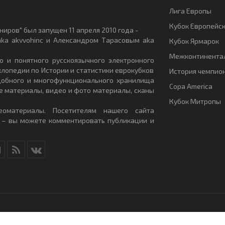
Лига Европы
Кубок Европейс
иров" был запущен 11 апреля 2010 года -
ka akvvohinc и Александром Тарасовым aka
Кубок Ярмарок
Межконтинентал
о и понятного русскоязычного электронного
клопедии по Истории и статистики еврокубков
История чемпио
удобного и многофункционального хранилища
Copa America
е материалы, видео и фото материалы, сканы
Кубок Митропы
еоматериалы. Посетителям нашего сайта
 – вы можете комментировать публикации и
RU
- All Rights Reserved.