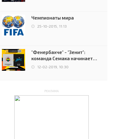
чемпионов.
Чемпионаты мира
25-10-2015, 11:13
"Фенербахче" - "Зенит":
команда Семака начинает
путь в плей-офф Лиги
12-02-2019, 10:30
Европы
РЕКЛАМА