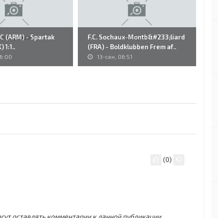
FC (ARM) - Spartak
F.C. Sochaux-Montb&#233;liard
26
 1:1..
(FRA) - Boldklubben Frem af..
Di
16:00
13-сен, 06:51
(
0
)
могут оставлять комментарии к данной публикации.