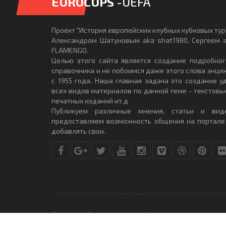
EUROCUPS
-UEFA
Проект "История европейских клубных кубковых турн
Александром Шатуновым aka shat1980, Сергеем a
FLAMENGO.
Целью этого сайта является создание подробног
справочника и не побоимся даже этого слова энци
с 1955 года. Наша главная задача это создание 
всех видов материалов по данной теме - текстовы
печатных изданий ит.д
Публикуем различные мнения, статьи и вид
предоставляем возможность общения на портале
добавлять свои.
© Copyright © 2010-2017. Разработано студией
DLE-THEME.