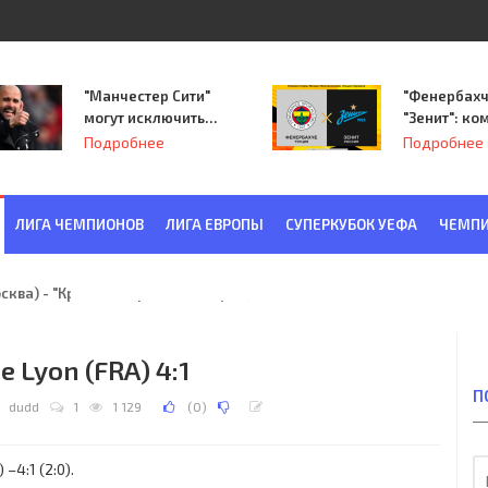
"Манчестер Сити"
"Фенербахч
могут исключить
"Зенит": ко
из Лиги
Семака нач
Подробнее
Подробнее
чемпионов.
путь в пле
Лиги Европ
ЛИГА ЧЕМПИОНОВ
ЛИГА ЕВРОПЫ
СУПЕРКУБОК УЕФА
ЧЕМПИ
ква) - "Красная Заря" (Ленинград) 6:2
e Lyon (FRA) 4:1
П
dudd
1
1 129
(
0
)
–4:1 (2:0).