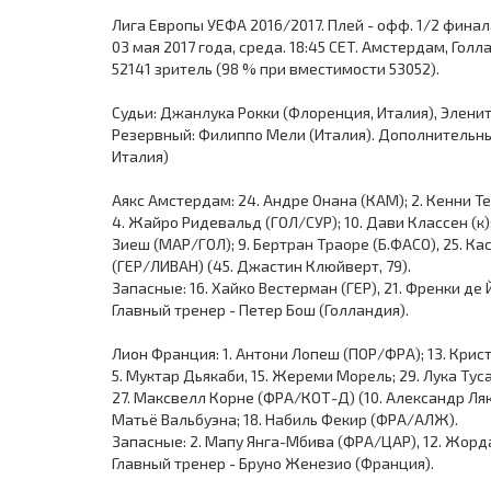
Лига Европы УЕФА 2016/2017. Плей - офф. 1/2 финала
03 мая 2017 года, среда. 18:45 CET. Амстердам, Гол
52141 зритель (98 % при вместимости 53052).
Судьи: Джанлука Рокки (Флоренция, Италия), Эленит
Резервный: Филиппо Мели (Италия). Дополнительны
Италия)
Аякс Амстердам: 24. Андре Онана (КАМ); 2. Кенни Те
4. Жайро Ридевальд (ГОЛ/СУР); 10. Дави Классен (к);
Зиеш (МАР/ГОЛ); 9. Бертран Траоре (Б.ФАСО), 25. Кас
(ГЕР/ЛИВАН) (45. Джастин Клюйверт, 79).
Запасные: 16. Хайко Вестерман (ГЕР), 21. Френки де Й
Главный тренер - Петер Бош (Голландия).
Лион Франция: 1. Антони Лопеш (ПОР/ФРА); 13. Крист
5. Муктар Дьякаби, 15. Жереми Морель; 29. Лука Туса
27. Максвелл Корне (ФРА/КОТ-Д) (10. Александр Ляк
Матьё Вальбуэна; 18. Набиль Фекир (ФРА/АЛЖ).
Запасные: 2. Мапу Янга-Мбива (ФРА/ЦАР), 12. Жордан
Главный тренер - Бруно Женезио (Франция).