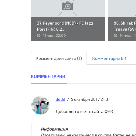
37. Feyenoord (NED) - FC Jazz
96. Shirak 
Pori (FIN) 6:2..
Trnava (SVK)
13-авг, 22:00
14-июл, 
Комментарии сайта (1)
Комментарии ВК
КОММЕНТАРИИ
5 октября 2017 21:31
dudd
Добавлен отчет с сайта ФНК
Информация
Посетители, находящиеся в группе
Гости
, не 