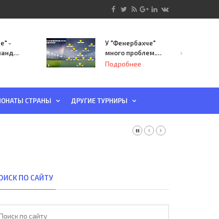
е" -
У "Фенербахче"
манда
много проблем.
инает
Но он опасен для
Подробнее
й-офф
"Зенита"
ы
ОНАТЫ СТРАНЫ
ДРУГИЕ ТУРНИРЫ
ОИСК ПО САЙТУ