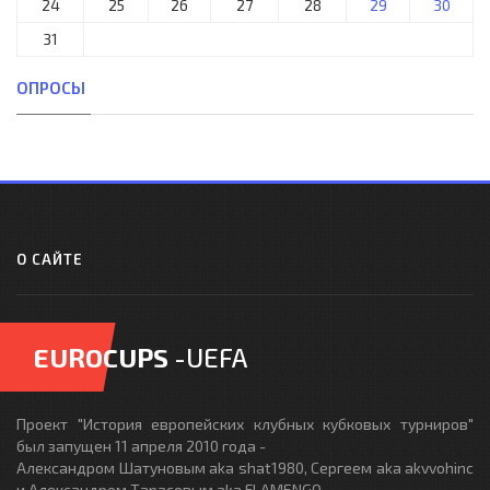
24
25
26
27
28
29
30
31
ОПРОСЫ
О САЙТЕ
EUROCUPS
-UEFA
Проект "История европейских клубных кубковых турниров"
был запущен 11 апреля 2010 года -
Александром Шатуновым aka shat1980, Сергеем aka akvvohinc
и Александром Тарасовым aka FLAMENGO.