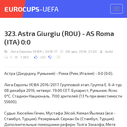
EUROCUPS
-UEFA
Откр
меню
323. Astra Giurgiu (ROU) - AS Roma
(ITA) 0:0
Лига Европы УЕФА
/
2016-17
08-дек, 2016, 21:00
dudd
1
1 363
(
0
)
Астра (Джурджу, Румыния) - Рома (Рим, Италия) - 0:0 (0:0).
Лига Европы УЕФА 2016/2017. Групповой этап. Группа E. 6-й тур.
08 декабря 2016, четверг. 19:00 CET. Бухарест, Румыния. Ясно.
0°C. Стадион Националь. 7100 зрителей (13 % при вместимости
55600).
Судьи: Хюсейин Гечек, Мустафа Эйсой, Кемал Йылмаз (все -
Стамбул, Турция). Резервный: Серкан Ок (Стамбул, Турция).
Дополнительные помощники рефери: Толга Эзкалфа, Мете