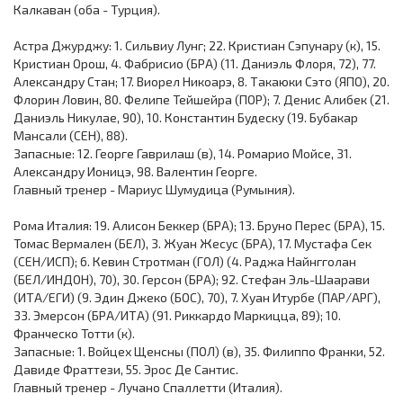
Калкаван (оба - Турция).
Астра Джурджу: 1. Сильвиу Лунг; 22. Кристиан Сэпунару (к), 15.
Кристиан Орош, 4. Фабрисио (БРА) (11. Даниэль Флоря, 72), 77.
Александру Стан; 17. Виорел Никоарэ, 8. Такаюки Сэто (ЯПО), 20.
Флорин Ловин, 80. Фелипе Тейшейра (ПОР); 7. Денис Алибек (21.
Даниэль Никулае, 90), 10. Константин Будеску (19. Бубакар
Мансали (СЕН), 88).
Запасные: 12. Георге Гаврилаш (в), 14. Ромарио Мойсе, 31.
Александру Ионицэ, 98. Валентин Георге.
Главный тренер - Мариус Шумудица (Румыния).
Рома Италия: 19. Алисон Беккер (БРА); 13. Бруно Перес (БРА), 15.
Томас Вермален (БЕЛ), 3. Жуан Жесус (БРА), 17. Мустафа Сек
(СЕН/ИСП); 6. Кевин Стротман (ГОЛ) (4. Раджа Найнгголан
(БЕЛ/ИНДОН), 70), 30. Герсон (БРА); 92. Стефан Эль-Шаарави
(ИТА/ЕГИ) (9. Эдин Джеко (БОС), 70), 7. Хуан Итурбе (ПАР/АРГ),
33. Эмерсон (БРА/ИТА) (91. Риккардо Маркицца, 89); 10.
Франческо Тотти (к).
Запасные: 1. Войцех Щенсны (ПОЛ) (в), 35. Филиппо Франки, 52.
Давиде Фраттези, 55. Эрос Де Сантис.
Главный тренер - Лучано Спаллетти (Италия).