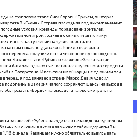
еду на групповом этапе Лиги Европы! Причем, виктория
квартета B «Сьона». Встреча проходила под аккомпанемент
е погодные условия, команды порадовали зрителей,
одержательной игрой. Хозяева с самых первых минут
пективных наступлений на чужие ворота, но
 казанцам никак не удавалось. Еще до перерыва
ого перевеса, получили еще и численное превосходство.
 поля. Казалось, что «Рубин» в сложившейся ситуации
анной баталии, однако счет оставался нулевым до середины
клуб из Татарстана. И все-таки швейцарцы не сдюжили под
в вперед, а под занавес встречи Марко Девич удвоил
еде подопечные Валерия Чалого сохраняют шансы на выход в
но обыгрывать «Бордо» на выезде, а также смотреть на
вропы казанский «Рубин» находится в незавидном турнирном
бранными очками в активе замыкают таблицу группы B и
в 1/16 финала. Казанцам нужно обязательно выигрывать