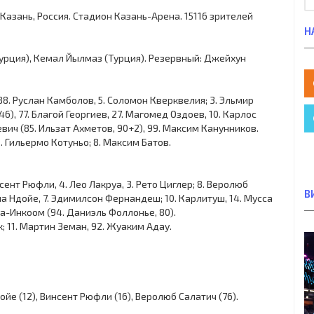
р. Казань, Россия. Стадион Казань-Арена. 15116 зрителей
Н
(Турция), Кемал Йылмаз (Турция). Резервный: Джейхун
, 88. Руслан Камболов, 5. Соломон Кверквелия; 3. Эльмир
6), 77. Благой Георгиев, 27. Магомед Оздоев, 10. Карлос
евич (85. Ильзат Ахметов, 90+2), 99. Максим Канунников.
. Гильермо Котуньо; 8. Максим Батов.
нсент Рюфли, 4. Лео Лакруа, 3. Рето Циглер; 8. Веролюб
В
ма Ндойе, 7. Эдимилсон Фернандеш; 10. Карлитуш, 14. Мусса
уа-Инкоом (94. Даниэль Фоллонье, 80).
; 11. Мартин Земан, 92. Жуаким Адау.
йе (12), Винсент Рюфли (16), Веролюб Салатич (76).