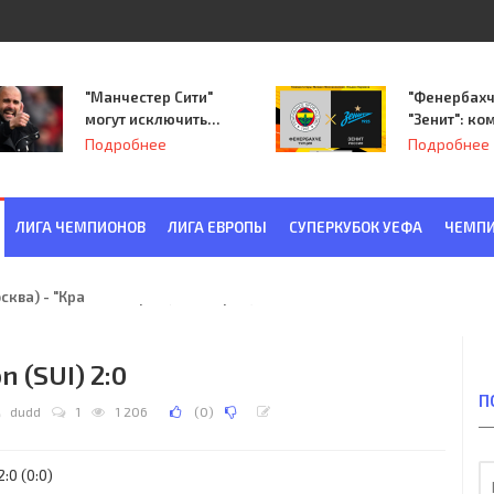
"Манчестер Сити"
"Фенербахч
могут исключить
"Зенит": ко
из Лиги
Семака нач
Подробнее
Подробнее
чемпионов.
путь в пле
Лиги Европ
ЛИГА ЧЕМПИОНОВ
ЛИГА ЕВРОПЫ
СУПЕРКУБОК УЕФА
ЧЕМПИ
ква) - "Красная Заря" (Ленинград) 6:2
n (SUI) 2:0
П
dudd
1
1 206
(
0
)
:0 (0:0)