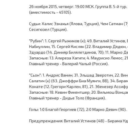
26 ноября 2015, четверг. 19:00 МСК. Группа B. 5-й ту
(вместимость - 45105).
Судьи: Халис Эзкахья (Ялова, Турция), Чем Сатман 
Сесигюзел (Турция).
"Рубин": 1. Сергей Рыжиков (к); 49. Виталий Устинов
Набиуллин, 15. Сергей Кисляк (22. Владимир Дядюн, 4
Эдуардо (14. Динияр Билялетдинов, 70); 11. Марко Д
Запасные: 13. Алиреза Хагиги; 4. Маурисио Лемос, 21
Главный тренер - Валерий Чалый (Россия).
"Сьон": 1. Андрис Ванин; 31. Эльшад Зверотич, 22. Ви
Салатич (к) (63. Джоффри Биа Муянги, 88), 34. Бира
Конате (12. Грегори Карлен, 81), 21. Эбенезер Ассиф
Запасные: 18. Кевин Фикентшер; 20. Вильмош Вонцак
Главный тренер - Дидье Толо (Франция).
Голы: 1:0 Благой Георгиев (72), 2:0 Марко Девич (90).
Предупреждения: Виталий Устинов (48) - Бирама Ндо