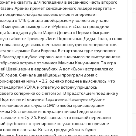
может не хватить для попадания в весеннюю часть второго
 «Казань Арене» примет сенсационного лидера квартета –
х поединках набрала восемь очков и опережает
я выхода в 1/16 финала швейцарскому коллективу надо
я. В минувшие выходные и «Рубин», и «Сьон» проводили
анцы благодаря дублю Марко Девича в Перми обыграли
очку в таблице Премьер-Лиги. Подопечные Дидье Толо, в свою
», и пока они идут лишь шестыми во внутреннем первенстве.
нем розыгрыше Лиги Европы. В стартовом туре группового
:1 благодаря дублю хорошо нам знакомого по выступлениям
тябрьской встрече отличился Максим Канунников. Та игра
й Швейцарии в еврокубках. А вот «Сьон» встречался со
98 годов. Сначала швейцарцы проиграли дома с
иксирована ничья – 2:2, однако позднее выяснилось, что
стандартам УЕФА, и ответную встречу пришлось
своего соперника со счетом 5:1. В предстоящем поединке у
 Портнягин и Гекдениз Карадениз. Накануне «Рубин»
 появившегося слуха в СМИ о якобы произошедшем
симом Жестоковым и полузащитником Гекденизом
самолетом Су-24. Клуб заявил, что никакой перепалки
кий футболист в тренировке не участвовал по причине
сновного состава. Кстати, грядущий матч будет
кахья. Что касается гостей, то у них в лазарете находится