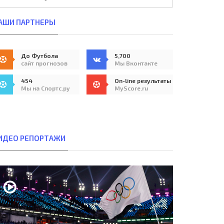
АШИ ПАРТНЕРЫ
До Футбола
5,700
сайт прогнозов
Мы Вконтакте
454
On-line результаты
Мы на Спортс.ру
MyScore.ru
ИДЕО РЕПОРТАЖИ