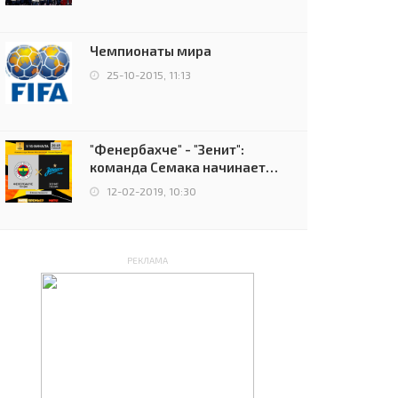
чемпионов.
Чемпионаты мира
25-10-2015, 11:13
"Фенербахче" - "Зенит":
команда Семака начинает
путь в плей-офф Лиги
12-02-2019, 10:30
Европы
РЕКЛАМА