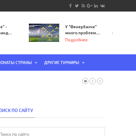
е" -
У "Фенербахче"
манда
много проблем.
инает
Но он опасен для
Подробнее
й-офф
"Зенита"
ы
ОНАТЫ СТРАНЫ
ДРУГИЕ ТУРНИРЫ
ОИСК ПО САЙТУ