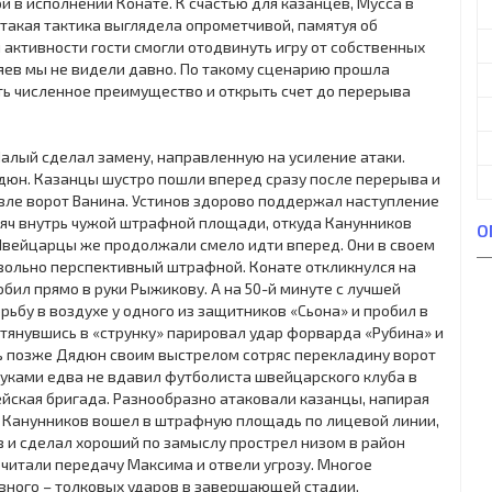
й в исполнении Конате. К счастью для казанцев, Мусса в
 такая тактика выглядела опрометчивой, памятуя об
активности гости смогли отодвинуть игру от собственных
зяев мы не видели давно. По такому сценарию прошла
ть численное преимущество и открыть счет до перерыва
алый сделал замену, направленную на усиление атаки.
ядюн. Казанцы шустро пошли вперед сразу после перерыва и
ле ворот Ванина. Устинов здорово поддержал наступление
мяч внутрь чужой штрафной площади, откуда Канунников
О
. Швейцарцы же продолжали смело идти вперед. Они в своем
вольно перспективный штрафной. Конате откликнулся на
бил прямо в руки Рыжикову. А на 50-й минуте с лучшей
ьбу в воздухе у одного из защитников «Сьона» и пробил в
вытянувшись в «струнку» парировал удар форварда «Рубина» и
ть позже Дядюн своим выстрелом сотряс перекладину ворот
руками едва не вдавил футболиста швейцарского клуба в
ейская бригада. Разнообразно атаковали казанцы, напирая
ы Канунников вошел в штрафную площадь по лицевой линии,
в и сделал хороший по замыслу прострел низом в район
рочитали передачу Максима и отвели угрозу. Многое
авного – толковых ударов в завершающей стадии.