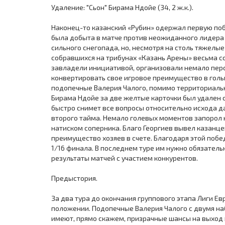
Удаление: "Сьон" Бирама Ндойе (34, 2 ж.к.).
Наконец-то казанский «Рубин» одержал первую поб
была добыта в матче против неожиданного лидера 
сильного снегопада, но, несмотря на столь тяжелы
собравшихся на трибунах «Казань Арены» весьма с
завладели инициативой, организовали немало перс
конвертировать свое игровое преимущество в голы
подопечные Валерия Чалого, помимо территориальн
Бирама Ндойе за две желтые карточки был удален с
быстро снимет все вопросы относительно исхода д
второго тайма. Немало голевых моментов запорол 
натиском соперника. Благо Георгиев вывел казанце
преимущество хозяев в счете. Благодаря этой поб
1/16 финала. В последнем туре им нужно обязатель
результаты матчей с участием конкурентов.
Предыстория.
За два тура до окончания группового этапа Лиги Е
положении. Подопечные Валерия Чалого с двумя на
имеют, прямо скажем, призрачные шансы на выход 