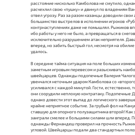
расстояние нисколько Камболова не смутило, однак
расчехлил свою «пушку» и двинул по владениям Ван
отвел угрозу. Раз за разом казанцы доводили свои
большинство выстрелов в исполнении игроков «Руби
контрнаступлениях даже не помышлял. Рыжиков вп
ибо работы у него не было, а превращаться в снего
исключительно разрушением атак неприятеля. Дав
вперед, но забить быстрый гол, несмотря на обили
удалось.
В середине тайма ситуация на поле больших измен
заметным игровым перевесом и разыскивать наибо
швейцарцев. Однажды подопечные Валерия Чалого 
увенчался неточным ударом Камболова со «второго 
усиливался с каждой минутой. Гости, естественно, 
они соорудили неплохую контратаку. Подопечные 
однако довести этот выпад до логического завершен
крайне неприятное событие. За грубый фол на Кану
ставшую для опорного полузащитника второй! Как э
заиграли смелее и большими силами шли вперед. П
однажды Фернандеш проверил на прочность Рыжиков
угловой. Швейцарцы подали два стандартных поло