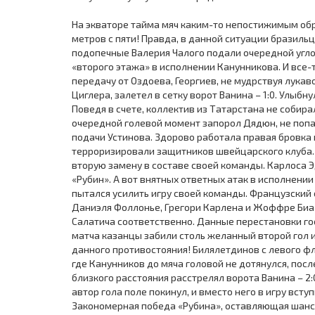
На экваторе тайма мяч каким-то непостижимым обра
метров с пяти! Правда, в данной ситуации бразиль
подопечные Валерия Чалого подали очередной угло
«второго этажа» в исполнении Канунникова. И все-
передачу от Оздоева, Георгиев, не мудрствуя лукаво
Циглера, залетел в сетку ворот Ванина – 1:0. Улыбн
Поведя в счете, коллектив из Татарстана не собира
очередной голевой момент запорол Дядюн, не попав
подачи Устинова. Здорово работала правая бровка 
терроризировали защитников швейцарского клуба. 
вторую замену в составе своей команды. Карлоса 
«Рубин». А вот внятных ответных атак в исполнени
пытался усилить игру своей команды. Французский 
Даниэля Фоллонье, Грегори Карлена и Жоффре Биа
Салатича соответственно. Данные перестановки гос
матча казанцы забили столь желанный второй гол 
данного противостояния! Билялетдинов с левого ф
где Канунников до мяча головой не дотянулся, посл
близкого расстояния расстрелял ворота Ванина – 2:
автор гола поле покинул, и вместо него в игру всту
Закономерная победа «Рубина», оставляющая шансы