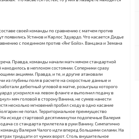
составе своей команды по сравнению с матчем против
ут появились Устинов и Карлос Эдуардо. Что касается Дидье
равнению с поединком против «Янг Бойз». Ванцака и Земана
реча. Правда, команды начали матч мячом стандартной
й находилось в неплохом состоянии. Соперники сразу
щими акциями. Правда, и те, и другие атаковали
и из глубины поля в расчете на скоростные данные и
работали дебютный угловой в матче, розыгрыш которого
дуардо ускорился на левом фланге и выполнил подачу в
ул» мяч головой в сторону Ванина, не сумев нанести
устя несколько мгновений пробил сходу в одно касание
р болгарин не попал. Территориальное преимущество
. На исходе стартовой десятиминутки подопечные Валерия
подача со стандарта прилетела в руки Ванину. Симпатично
 команду Валерия Чалого идти вперед большими силами. На
етрах тридцати от чужих ворот. Столь внушительное