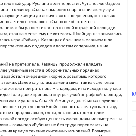
о плотный удар Руслана цели не достиг. Чуть позже Оздоев
ина – голкипер «Сьона» выловил снаряд в нижнем углу и
 атакующие акции до логического завершения, вот только
на» летело в «молоко». «Сьон» же об ответных
олне мог бы развести костер в своей штрафной площади,
вика, стоя на месте, ему не хотелось. Швейцарцы занимались
алась игра «Рубину». Казанцы с большим желанием шли
е перспективных подходов к воротам соперника, им не
ений не претерпела. Казанцы продолжали владеть
лее уязвимые места в оборонительных порядках
заработали очередной «корнер, розыгрыш которого
этажа». Далее случилась замена мяча, так как снегопад
тоже хотели поиграть новым снарядом, и на исходе получаса
К
Дидье Толо даже проникли внутрь чужой штрафной площади,
ия им не удалось. А на 34-й минуте для «Сьона» случилось
нникове в центре поля Ндойе схлопотал желтую карточку,
то ни парадоксально, гости, оставшись вдесятером,
о такой погоде особую ценность имели дальние выстрелы, и
а – голкипер «Рубина» не без труда перевел мяч на
жения кряду в течение считанных мгновений. Розыгрыш