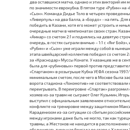
два оставшихся матча, однако и этих викторий им 
по значимости еврокубка. В пятом туре «Рубин» на
«Сьон». Команда Дидье Толо в четырех проведенны
«Ливерпуль» на два балла, а «Бордо» - на пять. Дл
победить в Казани, хотя его может устроить и ничь
очередные матчи в чемпионатах своих стран. Каз
«Амкар» со счетом 2:1 и поднялись на девятую стр
очередь, в гостях сыграли вничью – 1:1 с «Янг Бойз
«Рубин» и «Сьон» уже играли между собой в нынеш
этапа швейцарский коллектив победил со счетом 2
за «Краснодар» Муссы Конате. У казанцев же в сен
была для «рубиновых» первой против представителе
«Спартаком» в розыгрыше Кубка УЕФА сезона 1997/
минимальным счетом, после чего в Москве была заф
ворота стадиона «Локомотив» не соответствовали 
переигрывать. В переигровке «Спартак» разгромил 
хозяев из-за травм не сыграют Олег Кузьмин, Игорь
выступил с официальным заявлением относительно
конфликте на тренировке между защитником Мак
Караденизом из-за ситуации со сбитым российским 
между игроками даже быть не могло, так как турец
травмы, а Жестоков не находится в расположении о
обслуживать турецкая бригада во главе с Халисом Эз