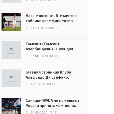
Нас не догонят. 6-е место в
таблице коэффициентов
УЕФА остаётся за Россией
23-02-2018, 08:17
Сумгаит (Сумгаит,
Азербайджан) - Шкендия
(Тетово, Северная
27-08-2020, 18:00
Македония) - 0:2 (0:0)
Главная страница Клуба
Альфредо Ди Стефано.
7-08-2015, 09:29
Санкции WADA не помешают
России принять чемпионат
Европы и финал Лиги
20-12-2020, 17:48