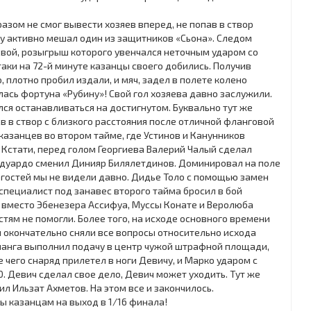
зом не смог вывести хозяев вперед, не попав в створ
цу активно мешал один из защитников «Сьона». Следом
вой, розыгрыш которого увенчался неточным ударом со
таки на 72-й минуте казанцы своего добились. Получив
, плотно пробил издали, и мяч, задел в полете колено
улась фортуна «Рубину»! Свой гол хозяева давно заслужили.
лся останавливаться на достигнутом. Буквально тут же
 в створ с близкого расстояния после отличной фланговой
казанцев во втором тайме, где Устинов и Канунников
Кстати, перед голом Георгиева Валерий Чалый сделал
Эдуардо сменил Динияр Билялетдинов. Доминировал на поле
и гостей мы не видели давно. Дидье Толо с помощью замен
специалист под занавес второго тайма бросил в бой
 вместо Эбенезера Ассифуа, Муссы Конате и Веролюба
тям не помогли. Более того, на исходе основного времени
и окончательно сняли все вопросы относительно исхода
ланга выполнил подачу в центр чужой штрафной площади,
е чего снаряд прилетел в ноги Девичу, и Марко ударом с
0. Девич сделал свое дело, Девич может уходить. Тут же
пил Ильзат Ахметов. На этом все и закончилось.
 казанцам на выход в 1/16 финала!