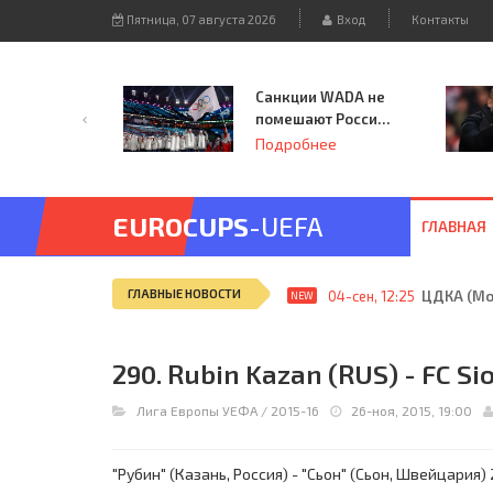
Пятница, 07 августа 2026
Вход
Контакты
Санкции WADA не
помешают России
принять
Подробнее
чемпионат
Европы и финал
Лиги чемпионов.
EUROCUPS
-UEFA
ГЛАВНАЯ
ГЛАВНЫЕ НОВОСТИ
04-сен, 12:25
ЦДКА (Мос
NEW
290. Rubin Kazan (RUS) - FC Sio
Лига Европы УЕФА
/
2015-16
26-ноя, 2015, 19:00
"Рубин" (Казань, Россия) - "Сьон" (Сьон, Швейцария) 2