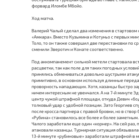
форвард Иломбе Мбойо.
Ход матча.
Валерий Чалый сделал два изменения в стартовом 
«Амкара». Вместо Кузьмина и Котуньо с первых мин
Толо, то он также совершил две перестановки по с
сменили Зверотич и Конате соответственно.
Под аккомпанемент сильной метели стартовала вст
расцветки, так как поле для таких погодных услови
принялись обмениваться довольно шустрыми атакую
примитивно, в основном используя длинные передач
проворность нападающих. Хотя, казанцы быстро за
ничем интересным не увенчался. А на 7-й минуте Э
центр чужой штрафной площади, откуда Девич «бодн
толковый удар с удобной позиции. Зато Георгиев сп
после кросса партнера с правой бровки, но в ство
«Рубина» становилось все более и более заметным
Чалого заработали еще один «корнер». На сей раз, 
атаковали казанцы. Турнирная ситуация обязывала
13-й минуте «рубиновые» заработали штрафной в м