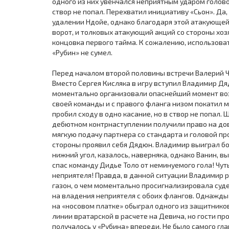
одного из них увенчался неприятным ударом голово
створ не попал. Перехватил инициативу «Сьон». Да,
удалении Ндойе, однако благодаря этой атакующей 
ворот, и толковых атакующий акций со стороны хо
концовка первого тайма. К сожалению, использова
«Рубин» не сумел.
Перед началом второй половины встречи Валерий Ч
Вместо Сергея Кисляка в игру вступил Владимир Д
моментально организовали опаснейший момент воз
своей команды и с правого фланга низом покатил 
пробил сходу в одно касание, но в створ не попал
дебютном контрнаступлении получили право на до
мягкую подачу партнера со стандарта и головой про
стороны проявил себя Дядюн. Владимир выиграл бор
нижний угол, казалось, наверняка, однако Ванин, 
спас команду Дидье Толо от неминуемого гола! Чу
неприятеля! Правда, в данной ситуации Владимир 
газон, о чем моментально просигнализировала суд
на владения неприятеля с обоих флангов. Однажд
на «носовом платке» обыграл одного из защитнико
линии вратарской в расчете на Девича, но гости п
получалось у «Рубина» впереди. Не было самого гл